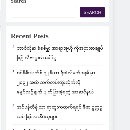
Search
SEARCH
Recent Posts
ဘာစီလိုနာ ခံစစ်မှူး အာရာအူဟို ကိုအငှားစာချုပ်
ဖြင့် လီဗာပူးလ် ခေါ်ယူ
ဗင်နီစီးယက်စ် ဂျူနီယာ ရီးရဲလ်မက်ဒရစ် မှာ
၂၀၃၂ အထိ သက်တမ်းတိုးလိုက်လို့
မျှော်လင့်ချက် ပျက်ပြားခဲ့ရတဲ့ အာဆင်နယ်
အင်ဖန်တီနို သာ ရာထူးကထွက်ရရင် ဖီဖာ ဥက္ကဋ္ဌ
သစ် ဖြစ်လာနိုင်သူများ