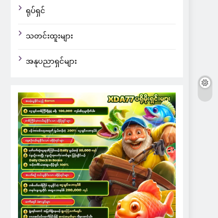
ရုပ်ရှင်
သတင်းထူးများ
အနုပညာရှင်များ