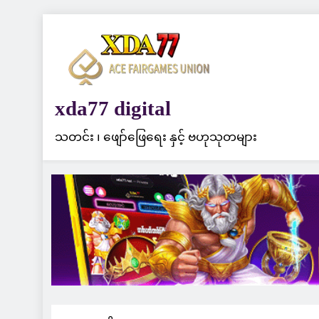
Skip
to
content
xda77 digital
သတင်း ၊ ဖျော်ဖြေရေး နှင့် ဗဟုသုတများ