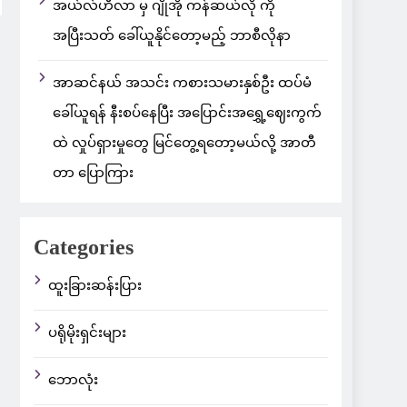
အယ်လ်ဟီလာ မှ ဂျိုအို ကန်ဆယ်လို ကို
အပြီးသတ် ခေါ်ယူနိုင်တော့မည့် ဘာစီလိုနာ
အာဆင်နယ် အသင်း ကစားသမားနှစ်ဦး ထပ်မံ
ခေါ်ယူရန် နီးစပ်နေပြီး အပြောင်းအရွှေ့ဈေးကွက်
ထဲ လှုပ်ရှားမှုတွေ မြင်တွေ့ရတော့မယ်လို့ အာတီ
တာ ပြောကြား
Categories
ထူးခြားဆန်းပြား
ပရိုမိုးရှင်းများ
ဘောလုံး