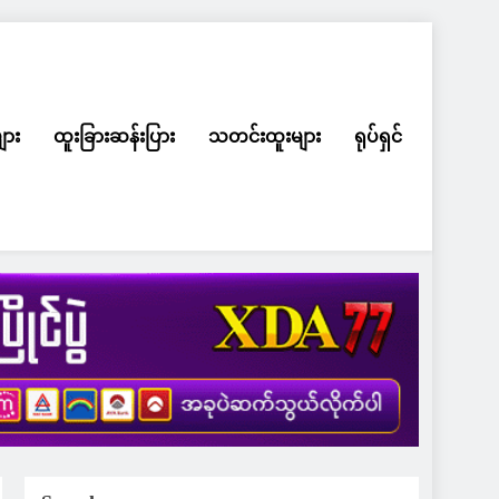
ျား
ထူးခြားဆန်းပြား
သတင်းထူးများ
ရုပ်ရှင်