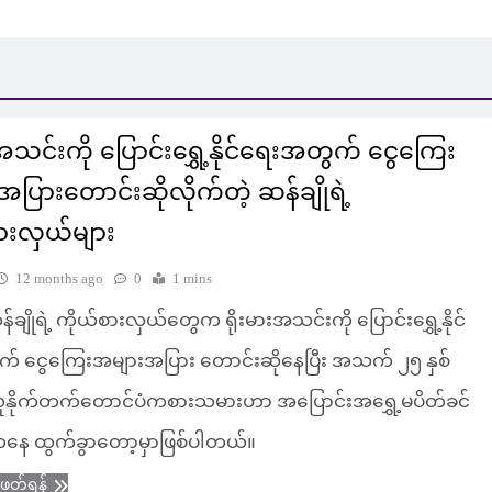
းအသင်းကို ပြောင်းရွှေ့နိုင်ရေးအတွက် ငွေကြေး
ပြားတောင်းဆိုလိုက်တဲ့ ဆန်ချိုရဲ့
ားလှယ်များ
12 months ago
0
1 mins
်ချိုရဲ့ ကိုယ်စားလှယ်တွေက ရိုးမားအသင်းကို ပြောင်းရွှေ့နိုင်
် ငွေကြေးအများအပြား တောင်းဆိုနေပြီး အသက် ၂၅ နှစ်
ူနိုက်တက်တောင်ပံကစားသမားဟာ အပြောင်းအရွှေ့မပိတ်ခင်
ေ ထွက်ခွာတော့မှာဖြစ်ပါတယ်။
ံဖတ်ရန်