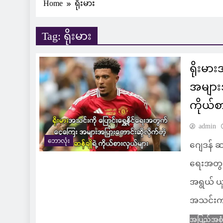
Home
ရိုးမား
Tag:
ရိုးမား
ရိုးမာ
အများအ
ကိုယ်စ
admin
ဘောလုံး
ဂျေဒန် ဆန
ရေးအတွက
အရွယ် ယ
အသင်းကန
အပြည့်အစု