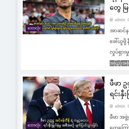
တွေ မြ
admin
ဘောလုံး
အာဆင်နယ
ခေါ်ယူဖိ
လှုပ်ရှာ
အပြည့်အစု
ဖီဖာ ဥက
ရင်းနှီ
admin
ဖီဖာ အဖွဲ
ဘောလုံး
တွေကြောင့