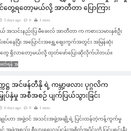
င်တွေ့ရတော့မယ်လို့ အာတီတာ ပြောကြား
5 days ago
0
1 mins
် အသင်းနည်းပြ မီခေးလ် အာတီတာ က ကစားသမားနှစ်ဦး
ု့ နီးစပ်နေပြီး အပြောင်းအရွှေ့ဈေးကွက်အတွင်း အမြန်ဆုံး
းမှုတွေ ရှိလာတော့မယ်လို့ ထုတ်ဖော်ပြောဆိုလိုက်ပါတယ်။
ံဖတ်ရန်
္ကဋ္ဌ အင်ဖန်တီနို ရဲ့ ကမ္ဘာ့ဖလား ပုဂ္ဂလိက
းမြှုပ်နှံမှု အစီအစဉ် ပျက်ပြယ်သွားခြင်း
6 days ago
0
1 mins
့ချုပ်ဟာ အဖွဲ့ဝင် အသင်းအဖွဲ့အချို့ရဲ့ ပြင်းထန်တဲ့ကန့်ကွက်မှု
် အဖွဲ့အစည်း စီးပွားရေးလုပ်ငန်းအစိတ်အပိုင်းကို ပြင်ပရင်းနှီး