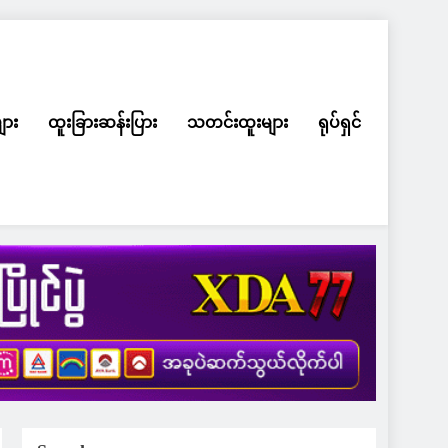
ျား
ထူးခြားဆန်းပြား
သတင်းထူးများ
ရုပ်ရှင်