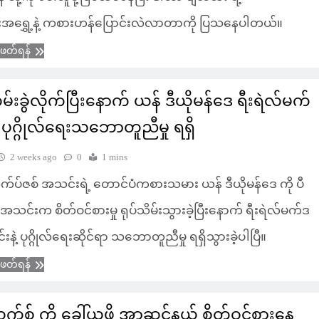
းအရွှေ့နဲ့ ကစားဟန်ပြောင်းလဲလာတာကို ပြသနေပါတယ်။
ံဖတ်ရန်
်းခွဲလိုက်ပြီးနောက် ယန် ဒီယိုမန်ဒေ ရီးရဲလ်မက်
့ ပုဂ္ဂိုလ်ရေးသဘောတူညီမှု ရရှိ
2 weeks ago
0
1 mins
က်ပ်ဇစ် အသင်းရဲ့ တောင်ပံကစားသမား ယန် ဒီယိုမန်ဒေ ကို ပီ
 အသင်းက စိတ်ဝင်စားမှု ရုပ်သိမ်းသွားခဲ့ပြီးနောက် ရီးရဲလ်မက်ဒ
နဲ့ ပုဂ္ဂိုလ်ရေးဆိုင်ရာ သဘောတူညီမှု ရရှိသွားခဲ့ပါပြီ။
ံဖတ်ရန်
းယက်စ် ကို ခေါ်ယူဖို့ အာဆင်နယ် စိတ်ဝင်စားနေ