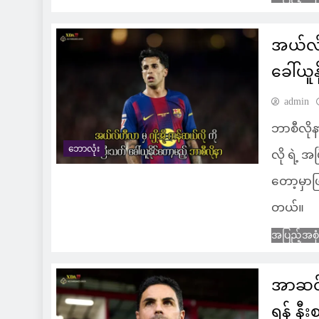
အယ်လ်ဟ
ခေါ်ယူ
admin
ဘာစီလို
ဘောလုံး
လို ရဲ့ 
တော့မှာဖြ
တယ်။
အပြည့်အစု
အာဆင်
ရန် နီး