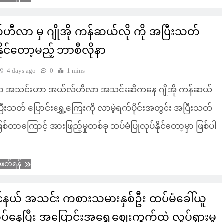
ီလာ မှ ဂျိုအို ကန်ဆယ်လို ကို အပြီးသတ်
နိုင်တော့မည့် ဘာစီလိုနာ
4 days ago
0
1 mins
နာ အသင်းဟာ အယ်လ်ဟီလာ အသင်းဆီကနေ ဂျိုအို ကန်ဆယ်
အပြီးသတ် ပြောင်းရွှေ့ကြေးကို လာမဲ့ရက်ပိုင်းအတွင်း အပြီးသတ်
စ်တာကြောင့် အားဖြည့်မှုတစ်ခု ထပ်မံပြုလုပ်နိုင်တော့မှာ ဖြစ်ပါ
ံဖတ်ရန်
နယ် အသင်း ကစားသမားနှစ်ဦး ထပ်မံခေါ်ယူ
စပ်နေပြီး အပြောင်းအရွှေ့ဈေးကွက်ထဲ လှုပ်ရှားမှု