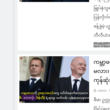
မြှုပ်နှ
ပြန်လိုက
ခန့်ခွဲမဲ့
ဘီလီယံအထိ
အပြည့်အစု
ကမ္ဘာ
မလား၊ 
ကုန်ဆု
admin
ဘောလုံး
ဖီဖာ ဥက္က
ပြိုင်ပွ