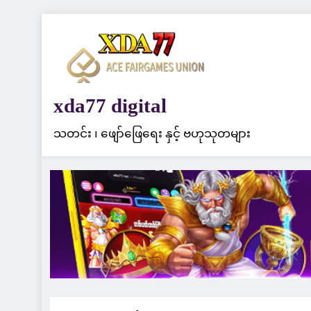
Skip
to
content
xda77 digital
သတင်း ၊ ဖျော်ဖြေရေး နှင့် ဗဟုသုတများ