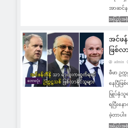
အာဆင်နယ
အပြည့်အစု
အင်ဖန်
ဖြစ်လာန
admin
ဖီဖာ ဥက္
ဘောလုံး
နေပြီဖြစ်
မြှုပ်နှံ
ရပြီးနော
ခဲ့တာပါ။
အပြည့်အစု