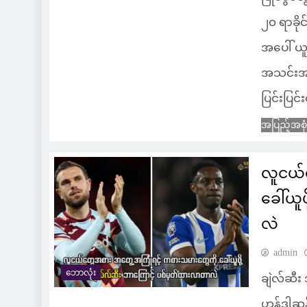
၂၀ ရာခိုင
အပေါ် ယူ
အသင်းအဖွဲ
ပြင်းပြင
အပြည့်အစု
လူငယ်
ခေါ်ယူ
လဲ
admin
ဘောလုံး
ချဲလ်ဆီး
ဟန်ဒါဆန် 