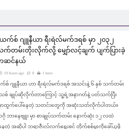
ီးယက်စ် ဂျူနီယာ ရီးရဲလ်မက်ဒရစ် မှာ ၂၀၃၂
်တမ်းတိုးလိုက်လို့ မျှော်လင့်ချက် ပျက်ပြားခဲ့
အာဆင်နယ်
10 hours ago
0
1 mins
ယက်စ် ဂျူနီယာ ဟာ ရီးရဲလ်မက်ဒရစ် အသင်းနဲ့ ၆ နှစ် သက်တမ်း
ပ်သစ် ချုပ်ဆိုလိုက်တာကြောင့် သူ့ရဲ့အနာဂတ်နဲ့ ပတ်သက်ပြီး
မှာထွက်ပေါ်နေတဲ့ သတင်းတွေကို အဆုံးသတ်လိုက်ပါတယ်။
ဂို ဘာနေဗျူး မှာ စာချုပ်သက်တမ်း နောက်ဆုံး ၁၂ လထဲ
နေတဲ့ အဆိုပါ ဘရာဇီးလ်လက်ရွေးစင် တိုက်စစ်မှူးကိုခေါ်ယူဖို့