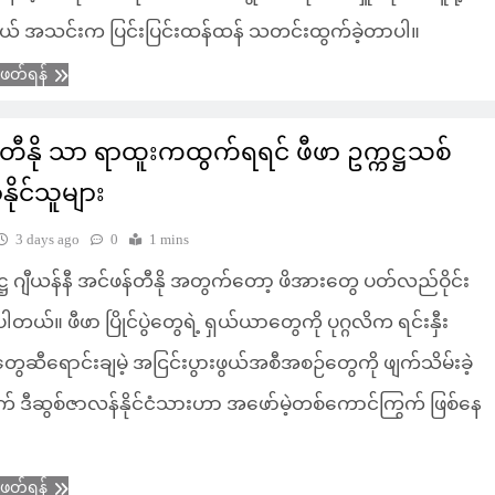
် အသင်းက ပြင်းပြင်းထန်ထန် သတင်းထွက်ခဲ့တာပါ။
ံဖတ်ရန်
တီနို သာ ရာထူးကထွက်ရရင် ဖီဖာ ဥက္ကဋ္ဌသစ်
ိုင်သူများ
3 days ago
0
1 mins
ကဋ္ဌ ဂျီယန်နီ အင်ဖန်တီနို အတွက်တော့ ဖိအားတွေ ပတ်လည်ဝိုင်း
ပါတယ်။ ဖီဖာ ပြိုင်ပွဲတွေရဲ့ ရှယ်ယာတွေကို ပုဂ္ဂလိက ရင်းနှီး
သူတွေဆီရောင်းချမဲ့ အငြင်းပွားဖွယ်အစီအစဉ်တွေကို ဖျက်သိမ်းခဲ့
က် ဒီဆွစ်ဇာလန်နိုင်ငံသားဟာ အဖော်မဲ့တစ်ကောင်ကြွက် ဖြစ်နေ
ံဖတ်ရန်