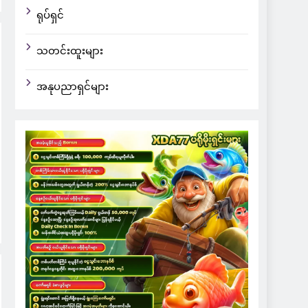
ရုပ်ရှင်
သတင်းထူးများ
အနုပညာရှင်များ