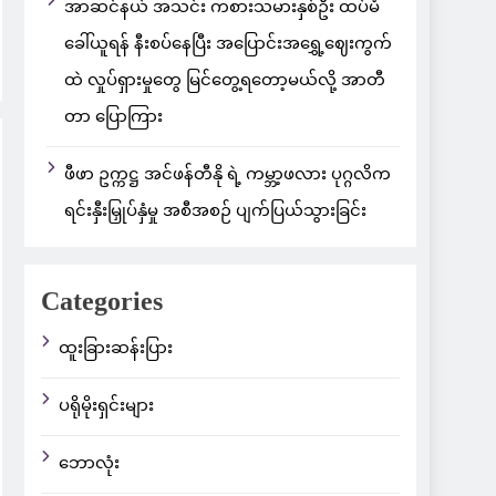
အာဆင်နယ် အသင်း ကစားသမားနှစ်ဦး ထပ်မံ
ခေါ်ယူရန် နီးစပ်နေပြီး အပြောင်းအရွှေ့ဈေးကွက်
ထဲ လှုပ်ရှားမှုတွေ မြင်တွေ့ရတော့မယ်လို့ အာတီ
တာ ပြောကြား
ဖီဖာ ဥက္ကဋ္ဌ အင်ဖန်တီနို ရဲ့ ကမ္ဘာ့ဖလား ပုဂ္ဂလိက
ရင်းနှီးမြှုပ်နှံမှု အစီအစဉ် ပျက်ပြယ်သွားခြင်း
Categories
ထူးခြားဆန်းပြား
ပရိုမိုးရှင်းများ
ဘောလုံး