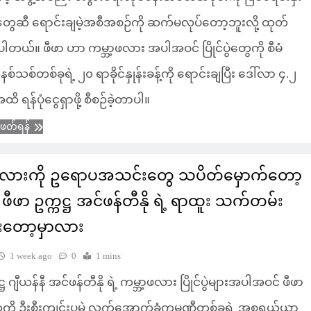
ံသူတွေဆီ ရောင်းချမဲ့အစီအစဉ်ကို ဆက်မလုပ်တော့ဘူးလို့ ထုတ်
်ပါတယ်။ ဖီဖာ ဟာ ကမ္ဘာ့ဖလား အပါအဝင် ပြိုင်ပွဲတွေကို စီမံ
 ယူနစ်သစ်တစ်ခုရဲ့ ၂၀ ရာခိုင်နှုန်းခန့်ကို ရောင်းချပြီး ဒေါ်လာ ၄.၂
 ရန်ပုံငွေရှာဖို့ စီစဉ်ခဲ့တာပါ။
ံဖတ်ရန်
့ဖလားကို ဥရောပအသင်းတွေ သပိတ်မှောက်တော့
ဖီဖာ ဥက္ကဋ္ဌ အင်ဖန်တီနို ရဲ့ ရာထူး သက်တမ်း
ံးတော့မှာလား
1 week ago
0
1 mins
ဋ္ဌ ဂျီယန်နီ အင်ဖန်တီနို ရဲ့ ကမ္ဘာ့ဖလား ပြိုင်ပွဲများအပါအဝင် ဖီဖာ
ဲတွေကို ဦးစီးကျင်းပမဲ့ လက်အောက်ခံကုမ္ပဏီတစ်ခုရဲ့ အစုရှယ်ယာ