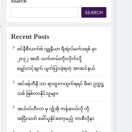
Search
SEARCH
Recent Posts
ဗင်နီစီးယက်စ် ဂျူနီယာ ရီးရဲလ်မက်ဒရစ် မှာ
၂၀၃၂ အထိ သက်တမ်းတိုးလိုက်လို့
မျှော်လင့်ချက် ပျက်ပြားခဲ့ရတဲ့ အာဆင်နယ်
အင်ဖန်တီနို သာ ရာထူးကထွက်ရရင် ဖီဖာ ဥက္ကဋ္ဌ
သစ် ဖြစ်လာနိုင်သူများ
အယ်လ်ဟီလာ မှ ဂျိုအို ကန်ဆယ်လို ကို
အပြီးသတ် ခေါ်ယူနိုင်တော့မည့် ဘာစီလိုနာ