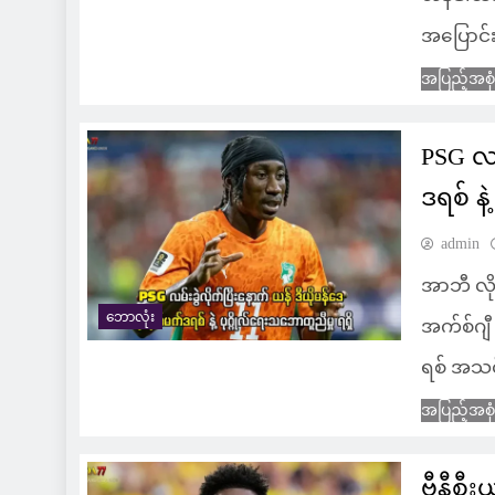
အပြောင်
အပြည့်အစု
PSG လမ
ဒရစ် နဲ
admin
အာဘီ လို
ဘောလုံး
အက်စ်ဂျီ
ရစ် အသင်း
အပြည့်အစု
ဗီနီစီ