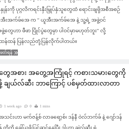
်နှုန်းကို ပုဂ္ဂလိကရင်းနှီးမြှုပ်နှံသူတွေထံ ရောင်းချဖို့အစီအစဉ်
အီးအက်ဖ်အေ က ” ယူအီးအက်ဖ်အေ နဲ့ သူ့ရဲ့ အဖွဲ့ဝင်
့တွေဟာ ဖီဖာ ပြိုင်ပွဲတွေမှာ ပါဝင်မှာမဟုတ်ဘူး” လို့
်းထန်ထန် ပြန်လည်တုံ့ပြန်လိုက်ပါတယ်။
ံဖတ်ရန်
တွေအစား အတွေ့အကြုံရင့် ကစားသမားတွေကို
ဖို့ ချယ်လ်ဆီး ဘာကြောင့် ပစ်မှတ်ထားလာတာ
1 week ago
0
1 mins
 အသင်းဟာ မက်ဇန့်စ် လာခရော့စ်၊ ဒန်နီ ဝဲလ်ဘက်ခ် နဲ့ ဂျော်ဒန်
တို့ကို ခေါ်ယူဖို့ပြင်ဆင်နေပြီး ဒါဟာ ချဲလ်ဆီး ရဲ့