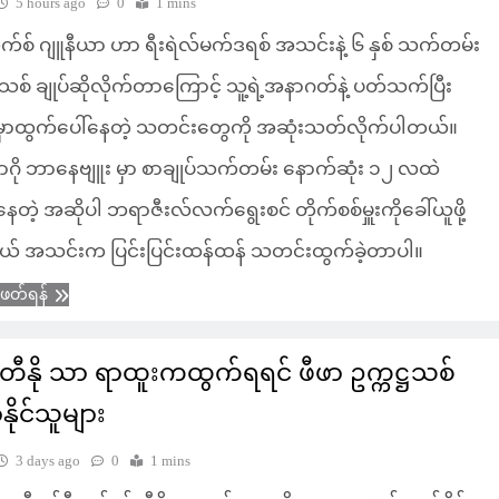
5 hours ago
0
1 mins
ယက်စ် ဂျူနီယာ ဟာ ရီးရဲလ်မက်ဒရစ် အသင်းနဲ့ ၆ နှစ် သက်တမ်း
ပ်သစ် ချုပ်ဆိုလိုက်တာကြောင့် သူ့ရဲ့အနာဂတ်နဲ့ ပတ်သက်ပြီး
မှာထွက်ပေါ်နေတဲ့ သတင်းတွေကို အဆုံးသတ်လိုက်ပါတယ်။
ဂို ဘာနေဗျူး မှာ စာချုပ်သက်တမ်း နောက်ဆုံး ၁၂ လထဲ
နေတဲ့ အဆိုပါ ဘရာဇီးလ်လက်ရွေးစင် တိုက်စစ်မှူးကိုခေါ်ယူဖို့
် အသင်းက ပြင်းပြင်းထန်ထန် သတင်းထွက်ခဲ့တာပါ။
ံဖတ်ရန်
တီနို သာ ရာထူးကထွက်ရရင် ဖီဖာ ဥက္ကဋ္ဌသစ်
ိုင်သူများ
3 days ago
0
1 mins