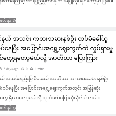
စ်တာကြောင့် အားဖြည့်မှုတစ်ခု ထပ်မံပြုလုပ်နိုင်တော့မှာ ဖြစ်ပါ
ံဖတ်ရန်
နယ် အသင်း ကစားသမားနှစ်ဦး ထပ်မံခေါ်ယူ
စပ်နေပြီး အပြောင်းအရွှေ့ဈေးကွက်ထဲ လှုပ်ရှားမှု
င်တွေ့ရတော့မယ်လို့ အာတီတာ ပြောကြား
5 days ago
0
1 mins
် အသင်းနည်းပြ မီခေးလ် အာတီတာ က ကစားသမားနှစ်ဦး
ု့ နီးစပ်နေပြီး အပြောင်းအရွှေ့ဈေးကွက်အတွင်း အမြန်ဆုံး
းမှုတွေ ရှိလာတော့မယ်လို့ ထုတ်ဖော်ပြောဆိုလိုက်ပါတယ်။
ံဖတ်ရန်