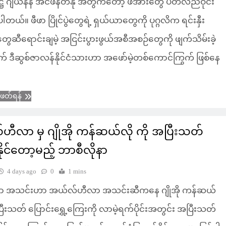
ကဋ္ဌ ဂျီယန်နီ အင်ဖန်တီနို အတွက်တော့ ဖိအားတွေ ပတ်လည်ဝိုင်း
ပါတယ်။ ဖီဖာ ပြိုင်ပွဲတွေရဲ့ ရှယ်ယာတွေကို ပုဂ္ဂလိက ရင်းနှီး
သူတွေဆီရောင်းချမဲ့ အငြင်းပွားဖွယ်အစီအစဉ်တွေကို ဖျက်သိမ်းခဲ့
က် ဒီဆွစ်ဇာလန်နိုင်ငံသားဟာ အဖော်မဲ့တစ်ကောင်ကြွက် ဖြစ်နေ
ံဖတ်ရန်
ီလာ မှ ဂျိုအို ကန်ဆယ်လို ကို အပြီးသတ်
နိုင်တော့မည့် ဘာစီလိုနာ
4 days ago
0
1 mins
နာ အသင်းဟာ အယ်လ်ဟီလာ အသင်းဆီကနေ ဂျိုအို ကန်ဆယ်
အပြီးသတ် ပြောင်းရွှေ့ကြေးကို လာမဲ့ရက်ပိုင်းအတွင်း အပြီးသတ်