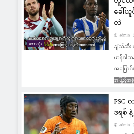
လူငယ်
ခေါ်ယူ
လဲ
admin
ဘောလုံး
ချဲလ်ဆီး
ဟန်ဒါဆန် 
အပြောင်
အပြည့်အစု
PSG လမ
ဒရစ် နဲ
admin