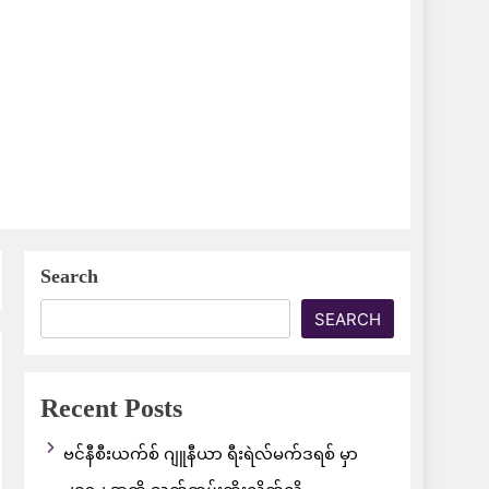
Search
SEARCH
Recent Posts
ဗင်နီစီးယက်စ် ဂျူနီယာ ရီးရဲလ်မက်ဒရစ် မှာ