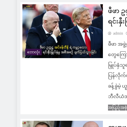
ဖီဖာ ဥက
ရင်းနှီ
admin
ဖီဖာ အဖွဲ
ဘောလုံး
တွေကြောင့
မြှုပ်နှ
ပြန်လိုက
ခန့်ခွဲမဲ့
ဘီလီယံအထိ
အပြည့်အစု