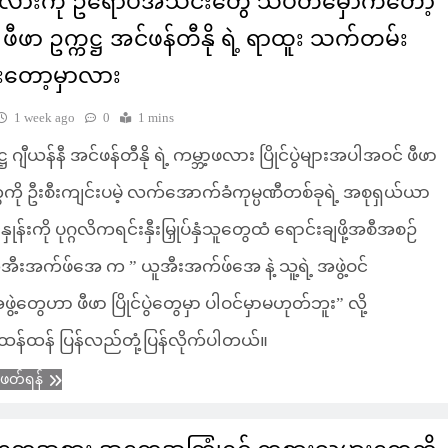
့ဖလားကို ဥရောပအသင်းတွေ သပိတ်မှောက်တော့
ဖီဖာ ဥက္ကဋ္ဌ အင်ဖန်တီနို ရဲ့ ရာထူး သက်တမ်း
ံးတော့မှာလား
1 week ago
0
1 mins
ဋ္ဌ ဂျီယန်နီ အင်ဖန်တီနို ရဲ့ ကမ္ဘာ့ဖလား ပြိုင်ပွဲများအပါအဝင် ဖီဖာ
ဲတွေကို ဦးစီးကျင်းပမဲ့ လက်အောက်ခံကုမ္ပဏီတစ်ခုရဲ့ အစုရှယ်ယာ
်နှုန်းကို ပုဂ္ဂလိကရင်းနှီးမြှုပ်နှံသူတွေထံ ရောင်းချဖို့အစီအစဉ်
အီးအက်ဖ်အေ က ” ယူအီးအက်ဖ်အေ နဲ့ သူ့ရဲ့ အဖွဲ့ဝင်
့တွေဟာ ဖီဖာ ပြိုင်ပွဲတွေမှာ ပါဝင်မှာမဟုတ်ဘူး” လို့
်းထန်ထန် ပြန်လည်တုံ့ပြန်လိုက်ပါတယ်။
ံဖတ်ရန်