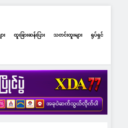
ျား
ထူးခြားဆန်းပြား
သတင်းထူးများ
ရုပ်ရှင်