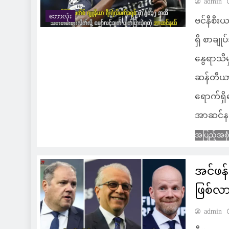
admin
ဘောလုံး
ဗင်နီစီး
ရှိ စာချု
နွေရာသီ
ဆန်တီယာ
ရောက်ရှိ
အာဆင်နယ
အပြည့်အစု
အင်ဖန်
ဖြစ်လာန
admin