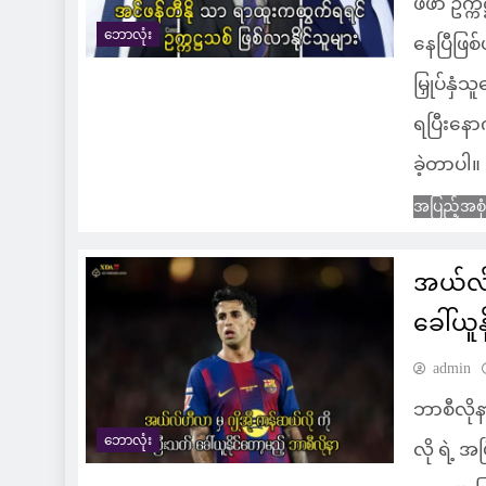
ဖီဖာ ဥက္
ဘောလုံး
နေပြီဖြစ်
မြှုပ်နှံ
ရပြီးနော
ခဲ့တာပါ။
အပြည့်အစု
အယ်လ်ဟ
ခေါ်ယူ
admin
ဘာစီလို
ဘောလုံး
လို ရဲ့ 