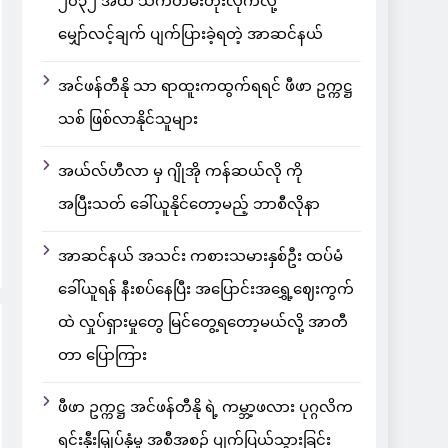
၂၀၃၂ အထိ သက်တမ်းတိုးလိုက်လို့
မျှော်လင့်ချက် ပျက်ပြားခဲ့ရတဲ့ အာဆင်နယ်
အင်ဖန်တီနို သာ ရာထူးကထွက်ရရင် ဖီဖာ ဥက္ကဋ္ဌ
သစ် ဖြစ်လာနိုင်သူများ
အယ်လ်ဟီလာ မှ ဂျိုအို ကန်ဆယ်လို ကို
အပြီးသတ် ခေါ်ယူနိုင်တော့မည့် ဘာစီလိုနာ
အာဆင်နယ် အသင်း ကစားသမားနှစ်ဦး ထပ်မံ
ခေါ်ယူရန် နီးစပ်နေပြီး အပြောင်းအရွှေ့ဈေးကွက်
ထဲ လှုပ်ရှားမှုတွေ မြင်တွေ့ရတော့မယ်လို့ အာတီ
တာ ပြောကြား
ဖီဖာ ဥက္ကဋ္ဌ အင်ဖန်တီနို ရဲ့ ကမ္ဘာ့ဖလား ပုဂ္ဂလိက
ရင်းနှီးမြှုပ်နှံမှု အစီအစဉ် ပျက်ပြယ်သွားခြင်း