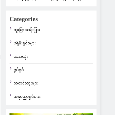
Categories
ထူးခြားဆန်းပြား
ပရိုမိုးရှင်းများ
ဘောလုံး
ရုပ်ရှင်
သတင်းထူးများ
အနုပညာရှင်များ