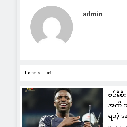
admin
Home
admin
ဗင်နီစ
အထိ သက
ရတဲ့ 