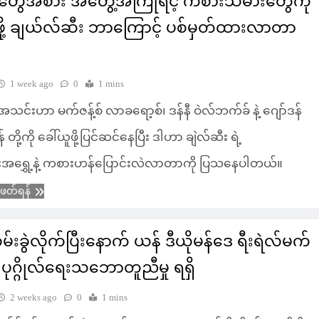
တွေအစား အတွေ့အကြုံရင့် ကစားသမားတွေကို
ဖို့ ချယ်လ်ဆီး ဘာကြောင့် ပစ်မှတ်ထားလာတာ
1 week ago
0
1 mins
 အသင်းဟာ မက်ဇန့်စ် လာခရော့စ်၊ ဒန်နီ ဝဲလ်ဘက်ခ် နဲ့ ဂျော်ဒန်
တို့ကို ခေါ်ယူဖို့ပြင်ဆင်နေပြီး ဒါဟာ ချဲလ်ဆီး ရဲ့
းအရွှေ့နဲ့ ကစားဟန်ပြောင်းလဲလာတာကို ပြသနေပါတယ်။
ံဖတ်ရန်
်းခွဲလိုက်ပြီးနောက် ယန် ဒီယိုမန်ဒေ ရီးရဲလ်မက်
့ ပုဂ္ဂိုလ်ရေးသဘောတူညီမှု ရရှိ
2 weeks ago
0
1 mins