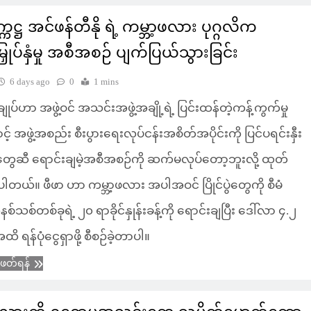
္ကဋ္ဌ အင်ဖန်တီနို ရဲ့ ကမ္ဘာ့ဖလား ပုဂ္ဂလိက
းမြှုပ်နှံမှု အစီအစဉ် ပျက်ပြယ်သွားခြင်း
6 days ago
0
1 mins
့ချုပ်ဟာ အဖွဲ့ဝင် အသင်းအဖွဲ့အချို့ရဲ့ ပြင်းထန်တဲ့ကန့်ကွက်မှု
် အဖွဲ့အစည်း စီးပွားရေးလုပ်ငန်းအစိတ်အပိုင်းကို ပြင်ပရင်းနှီး
ံသူတွေဆီ ရောင်းချမဲ့အစီအစဉ်ကို ဆက်မလုပ်တော့ဘူးလို့ ထုတ်
်ပါတယ်။ ဖီဖာ ဟာ ကမ္ဘာ့ဖလား အပါအဝင် ပြိုင်ပွဲတွေကို စီမံ
 ယူနစ်သစ်တစ်ခုရဲ့ ၂၀ ရာခိုင်နှုန်းခန့်ကို ရောင်းချပြီး ဒေါ်လာ ၄.၂
 ရန်ပုံငွေရှာဖို့ စီစဉ်ခဲ့တာပါ။
ံဖတ်ရန်