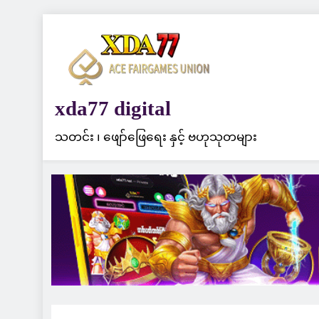
Skip
to
content
xda77 digital
သတင်း ၊ ဖျော်ဖြေရေး နှင့် ဗဟုသုတများ