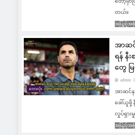
တော့မှာဖြ
တယ်။
အပြည့်အစု
အာဆင်
ရန် နီး
တွေ မြ
admin
ဘောလုံး
အာဆင်နယ
ခေါ်ယူဖိ
လှုပ်ရှာ
အပြည့်အစု