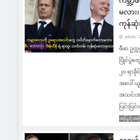
ကမ္ဘာ
မလား၊ 
ကုန်ဆု
admin
ဘောလုံး
ဖီဖာ ဥက္က
ပြိုင်ပွ
၂၀ ရာခိုင
အပေါ် ယူ
အသင်းအဖွဲ
ပြင်းပြင
အပြည့်အစု