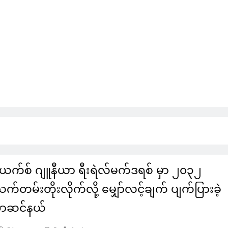
ီးယက်စ် ဂျူနီယာ ရီးရဲလ်မက်ဒရစ် မှာ ၂၀၃၂
်တမ်းတိုးလိုက်လို့ မျှော်လင့်ချက် ပျက်ပြားခဲ့
အာဆင်နယ်