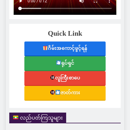
Quick Link
ဂိမ်းအကောင့်ဖွင့်ရန်
ရုပ်ရှင်
လူကြီးစာပေ
ဇာတ်ကား
လည်ပတ်ကြသူများ