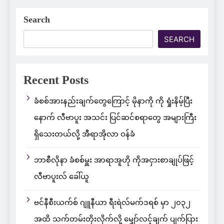
Search
SEARCH
Recent Posts
ခံစစ်အားနည်းချက်တွေကြောင့် မိုနာကို ကို ရှုံးနိမ့်ပြီး
နောက် လီဗာပူး အသင်း ပြင်ဆင်စရာတွေ အများကြီး
ရှိသေးတယ်လို့ အီရာအိုလာ ဝန်ခံ
ဘာစီလိုနာ ခံစစ်မှူး အာရာအူဟို ကိုအငှားစာချုပ်ဖြင့်
လီဗာပူးလ် ခေါ်ယူ
ဗင်နီစီးယက်စ် ဂျူနီယာ ရီးရဲလ်မက်ဒရစ် မှာ ၂၀၃၂
အထိ သက်တမ်းတိုးလိုက်လို့ မျှော်လင့်ချက် ပျက်ပြား