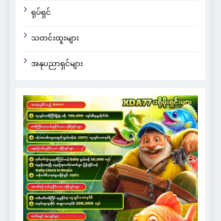
ရုပ်ရှင်
သတင်းထူးများ
အနုပညာရှင်များ