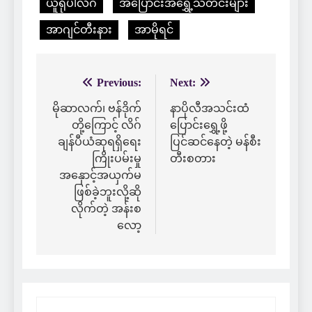
ယူရိုပါလိဂ်
အပြောင်းအရွှေ့သတင်းများ
အာဂျင်တီးနား
အာမိုရင်
Previous:
Next:
Post
navigation
မိုဆာလက်၊ ဗန်ဒိုက်
နာပိုလီအသင်းထံ
တို့ကြောင့် လိဂ်
ပြောင်းရွှေ့ဖို့
ချန်ပီယံဆုရရှိရေး
ပြင်ဆင်နေတဲ့ မန်စီး
ကြိုးပမ်းမှု
တီးစတား
အနှောင့်အယှက်မ
ဖြစ်ခဲ့ဘူးလို့ဆို
လိုက်တဲ့ အန်းစ
လော့