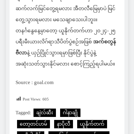
ဆက်လက်မြင်တွေ့ရမလား အီတလီမြေမှာပဲ မြင်
တွေ့သွားရမလား မသေချာသေးပါဘူး။
တနင်္ဂနွေနေ့မှာတော့ ယူနိုက်တက်ဟာ ၂၀၂၄-၂၅
ပရီးမီးယားလိဂ်ရာသီပိတ်ပွဲစဉ်အဖြစ်
အက်စတွန်
ဗီလာ
နဲ့ ယှဉ်ပြိုင်သွားရမှာဖြစ်ပြီး နိုင်ပွဲနဲ့
အဆုံးသတ်သွားနိုင်မလား စောင့်ကြည့်ရပါမယ်။
Source : goal.com
Post Views:
605
Tagged:
ချဲလ်ဆီး
ဂါနာချို
တော့တင်ဟမ်
နာပိုလီ
ယူနိုက်တက်