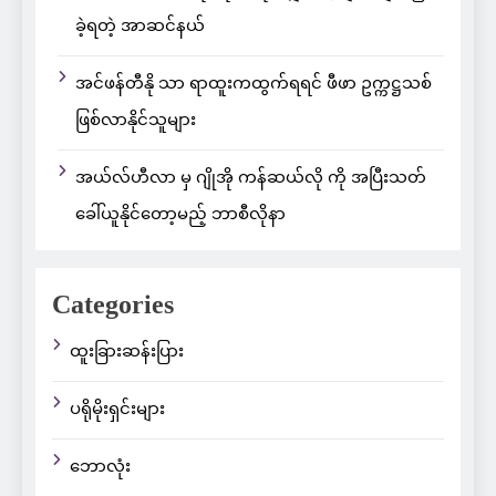
ခဲ့ရတဲ့ အာဆင်နယ်
အင်ဖန်တီနို သာ ရာထူးကထွက်ရရင် ဖီဖာ ဥက္ကဋ္ဌသစ်
ဖြစ်လာနိုင်သူများ
အယ်လ်ဟီလာ မှ ဂျိုအို ကန်ဆယ်လို ကို အပြီးသတ်
ခေါ်ယူနိုင်တော့မည့် ဘာစီလိုနာ
Categories
ထူးခြားဆန်းပြား
ပရိုမိုးရှင်းများ
ဘောလုံး