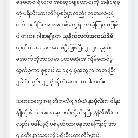
ဖေဖော်ဝါရီလက အစ်ဆွစ်ချ်တောင်းကို အနိုင်ရခဲ့
တဲ့ ပရီးမီးယားလိဂ်ပွဲစဉ်မှာလည်း လူစားလဲမှုနဲ့
ပတ်သက်ပြီး အဖုအထစ်တွေရှိထားခဲ့ကြတာဖြစ်
ပါတယ်။
ဂါနာချို
ဟာ
ယူနိုက်တက်အကယ်ဒီမီ
ထွက်ကစားသမားတစ်ဦးဖြစ်ပြီး ၂၀၂၀ ခုနှစ်၊
အောက်တိုဘာလမှာ ပထမဆုံးအကြိမ်စတင်ပွဲ
ထွက်ခဲ့ကာ စုစုပေါင်း ၁၄၄ ပွဲအထွက် ကစားပြီး
၂၆ ဂိုးသွင်း ၂၂ ဂိုဖန်တီးပေးထားပါတယ်။
သတင်းတွေအရ အီတလီချန်ပီယံ
နာပိုလီ
က
ဂါနာ
ချို
ကို စိတ်ဝင်စားနေတယ်လို့သိရပြီး
ချဲလ်ဆီး
က
လည်း ခေါ်ယူဖို့ ပစ်မှတ်ထားနေတာကြောင့် အာ
ဂျင်တီးနားသားကို ပရီးမီးယားလိဂ်မှာပဲ