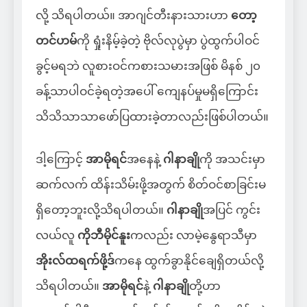
လို့ သိရပါတယ်။ အာဂျင်တီးနားသားဟာ
တော့
တင်ဟမ်
ကို ရှုံးနိမ့်ခဲ့တဲ့ ဗိုလ်လုပွဲမှာ ပွဲထွက်ပါဝင်
ခွင့်မရဘဲ လူစားဝင်ကစားသမားအဖြစ် မိနစ် ၂၀
ခန့်သာပါဝင်ခဲ့ရတဲ့အပေါ် ကျေနပ်မှုမရှိကြောင်း
သိသိသာသာဖော်ပြထားခဲ့တာလည်းဖြစ်ပါတယ်။
ဒါ့ကြောင့်
အာမိုရင်
အနေနဲ့
ဂါနာချို
ကို အသင်းမှာ
ဆက်လက် ထိန်းသိမ်းဖို့အတွက် စိတ်ဝင်စာခြင်းမ
ရှိတော့ဘူးလို့သိရပါတယ်။
ဂါနာချို
အပြင် ကွင်း
လယ်လူ
ကိုဘီမိုင်နူး
ကလည်း လာမဲ့နွေရာသီမှာ
အိုးလ်ထရက်ဖို့ဒ်
ကနေ ထွက်ခွာနိုင်ချေရှိတယ်လို့
သိရပါတယ်။
အာမိုရင်
နဲ့
ဂါနာချို
တို့ဟာ