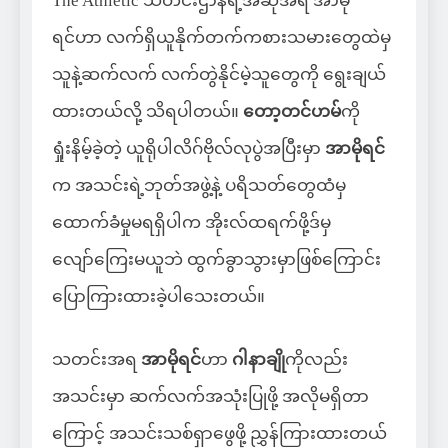
The Athletic သတင်းဌာနရဲ့အဆိုအရ အာမို
ရင်ဟာ လက်ရှိယူနိုက်တက်ကစားသမားတွေထဲမှ
သူနဲ့ဆက်လက် လက်တွဲနိုင်မဲ့သူတွေကို ရွေးချယ်
ထားတယ်လို့ သိရပါတယ်။
တော့တင်ဟမ်
ကို
ရှုံးနိမ့်ခဲ့တဲ့ ယူရိုပါလိဂ်ဗိုလ်လုပွဲအပြီးမှာ
အာမိုရင်
က အသင်းရဲ့ဘုတ်အဖွဲ့နဲ့ ပရိသတ်တွေထံမှ
ထောက်ခံမှုမရရှိပါက အိုးလ်ထရက်ဖို့ဒ်မှ
လျော်ကြေးမယူဘဲ ထွက်ခွာသွားမှာဖြစ်ကြောင်း
ပြောကြားထားခဲ့ပါသေးတယ်။
သတင်းအရ
အာမိုရင်
ဟာ
ဂါနာချို
ကိုလည်း
အသင်းမှာ ဆက်လက်အသုံးပြုဖို့ အလိုမရှိတာ
ကြောင့် အသင်းသစ်ရှာဖွေဖို့ ညွှန်ကြားထားတယ်