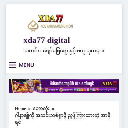
Skip
to
content
xda77 digital
သတင်း ၊ ဖျော်ဖြေရေး နှင့် ဗဟုသုတများ
MENU
Home
ဘောလုံး
ဂါနာချိုကို အသင်းသစ်ရှာဖို့ ညွှန်ကြားထားတဲ့ အာမို
ရင်