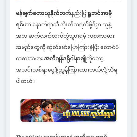
မန်ချက်စတာယူနိုက်တက်
နည်းပြ
ရူဘင်အာမို
ရင်
ဟာ နောက်ရာသီ အိုးလ်ထရက်ဖို့ဒ်မှာ သူနဲ့
အတူ ဆက်လက်လက်တွဲသွားရမဲ့ ကစားသမား
အမည်တွေကို ထုတ်ဖော်ပြောကြားခဲ့ပြီး တောင်ပံ
ကစားသမား
အလီဂျန်ဒရိုဂါနာချို
ကိုတော့
အသင်းသစ်ရှာဖွေဖို့ ညွှန်ကြားထားတယ်လို့ သိရ
ပါတယ်။