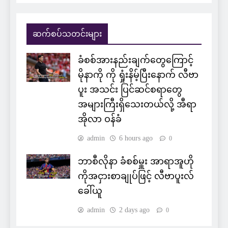
ဆက်စပ်သတင်းများ
ခံစစ်အားနည်းချက်တွေကြောင့်
မိုနာကို ကို ရှုံးနိမ့်ပြီးနောက် လီဗာ
ပူး အသင်း ပြင်ဆင်စရာတွေ
အများကြီးရှိသေးတယ်လို့ အီရာ
အိုလာ ဝန်ခံ
admin
6 hours ago
0
ဘာစီလိုနာ ခံစစ်မှူး အာရာအူဟို
ကိုအငှားစာချုပ်ဖြင့် လီဗာပူးလ်
ခေါ်ယူ
admin
2 days ago
0