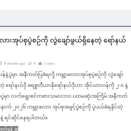
လားအုပ်စုပွဲစဉ်ကို လွဲချော်ဖွယ်ရှိနေတဲ့ ရော်နယ်
9 months ago
0
1 mins
်နဲ့ပွဲမှာ အနီကတ်ပြခံရလို့ ကမ္ဘာ့ဖလားအုပ်စုပွဲစဉ်ကို လွဲချော်
တဲ့ ရော်နယ်ဒို ခရစ္စတီယာနိုရော်နယ်ဒိုဟာ အိုင်ယာလန်ကို ၂-၀ နဲ့
့်ခဲ့တဲ့ပွဲမှာ လက်ရွေးစင်ကစားသမားဘဝ ပထမဆုံးအကြိမ် အနီကတ်
နောက် ၂၀၂၆ ကမ္ဘာ့ဖလား အုပ်စုအဖွင့်ပွဲစဉ်ကို ပွဲပယ်ခံရနိုင်တဲ့
နဲ့ ရင်ဆိုင်နေရပါတယ်။
ံဖတ်ရန်