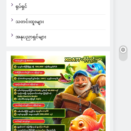
ရုပ်ရှင်
သတင်းထူးများ
အနုပညာရှင်များ