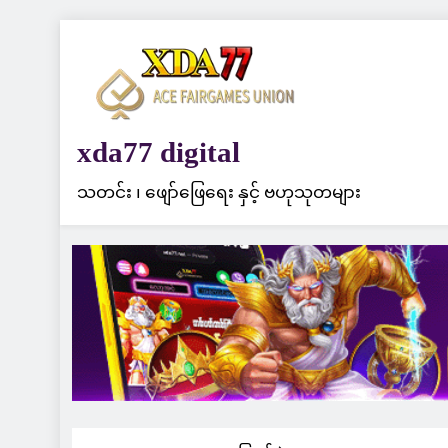
Skip
to
content
xda77 digital
သတင်း ၊ ဖျော်ဖြေရေး နှင့် ဗဟုသုတများ