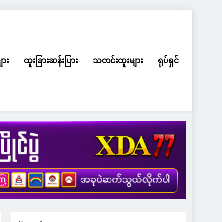
ျား
ထူးခြားဆန်းပြား
သတင်းထူးများ
ရုပ်ရှင်