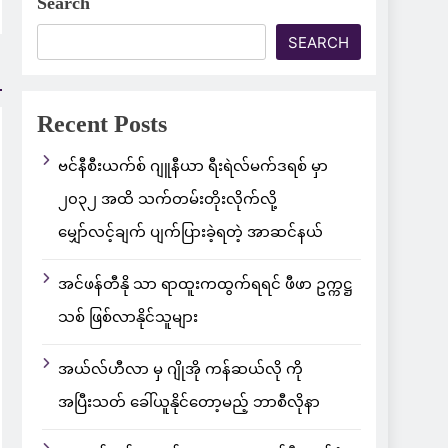
Search
SEARCH
Recent Posts
ဗင်နီစီးယက်စ် ဂျူနီယာ ရီးရဲလ်မက်ဒရစ် မှာ
၂၀၃၂ အထိ သက်တမ်းတိုးလိုက်လို့
မျှော်လင့်ချက် ပျက်ပြားခဲ့ရတဲ့ အာဆင်နယ်
အင်ဖန်တီနို သာ ရာထူးကထွက်ရရင် ဖီဖာ ဥက္ကဋ္ဌ
သစ် ဖြစ်လာနိုင်သူများ
အယ်လ်ဟီလာ မှ ဂျိုအို ကန်ဆယ်လို ကို
အပြီးသတ် ခေါ်ယူနိုင်တော့မည့် ဘာစီလိုနာ