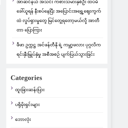
အာဆင်နယ် အသင်း ကစားသမားနှစ်ဦး ထပ်မံ
ခေါ်ယူရန် နီးစပ်နေပြီး အပြောင်းအရွှေ့ဈေးကွက်
ထဲ လှုပ်ရှားမှုတွေ မြင်တွေ့ရတော့မယ်လို့ အာတီ
တာ ပြောကြား
ဖီဖာ ဥက္ကဋ္ဌ အင်ဖန်တီနို ရဲ့ ကမ္ဘာ့ဖလား ပုဂ္ဂလိက
ရင်းနှီးမြှုပ်နှံမှု အစီအစဉ် ပျက်ပြယ်သွားခြင်း
Categories
ထူးခြားဆန်းပြား
ပရိုမိုးရှင်းများ
ဘောလုံး