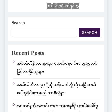
အပြည့်အစုံဖတ်ရန်
Search
SEARCH
Recent Posts
အင်ဖန်တီနို သာ ရာထူးကထွက်ရရင် ဖီဖာ ဥက္ကဋ္ဌသစ်
ဖြစ်လာနိုင်သူများ
အယ်လ်ဟီလာ မှ ဂျိုအို ကန်ဆယ်လို ကို အပြီးသတ်
ခေါ်ယူနိုင်တော့မည့် ဘာစီလိုနာ
အာဆင်နယ် အသင်း ကစားသမားနှစ်ဦး ထပ်မံခေါ်ယူ