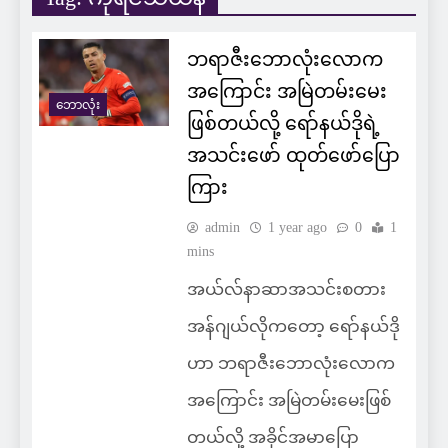
ဘရာဇီးဘောလုံးလောက
အကြောင်း အမြဲတမ်းမေး
ဘောလုံး
ဖြစ်တယ်လို့ ရော်နယ်ဒိုရဲ့
အသင်းဖော် ထုတ်ဖော်ပြော
ကြား
admin
1 year ago
0
1
mins
အယ်လ်နာဆာအသင်းစတား
အန်ဂျယ်လိုကတော့ ရော်နယ်ဒို
ဟာ ဘရာဇီးဘောလုံးလောက
အကြောင်း အမြဲတမ်းမေးဖြစ်
တယ်လို့ အခိုင်အမာပြော