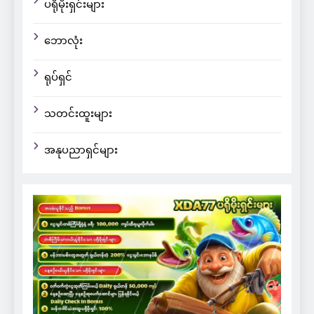
ပရိုမိုးရှင်းများ
ဘောလုံး
ရုပ်ရှင်
သတင်းထူးများ
အနုပညာရှင်များ