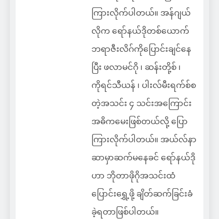
ကြားလိုက်ပါတယ်။ အန်ဂျယ်
လိုက ရော်နယ်ဒိုတစ်ယောက်
ဘရာဇီးလိဂ်ကိုပြောင်းချင်နေ
ပြီး ဖလာမင်ဂို ၊ ဆန်းတို့စ် ၊
ကိုရင်သီယန် ၊ ပါးလ်မီးရက်စ်စ
တဲ့အသင်း ၄ သင်းအကြောင်း
အဓိကမေးဖြစ်တယ်လို့ ပြော
ကြားလိုက်ပါတယ်။ အယ်လ်နာ
ဆာမှာဆက်မနေခင် ရော်နယ်ဒို
ဟာ ဘိုတာဖိုဂိုအသင်းထံ
ပြောင်းရွှေ့ဖို့ ချိတ်ဆက်ခြင်းခံ
ခဲ့ရတာဖြစ်ပါတယ်။