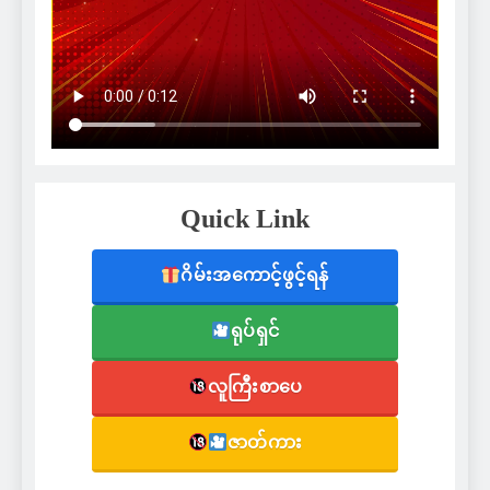
Quick Link
ဂိမ်းအကောင့်ဖွင့်ရန်
ရုပ်ရှင်
လူကြီးစာပေ
ဇာတ်ကား