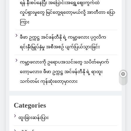
ရန် နီးစပ်နေပြီး အပြောင်းအရွှေ့ဈေးကွက်ထဲ
လှုပ်ရှားမှုတွေ မြင်တွေ့ရတော့မယ်လို့ အာတီတာ ပြော
ကြား
ဖီဖာ ဥက္ကဋ္ဌ အင်ဖန်တီနို ရဲ့ ကမ္ဘာ့ဖလား ပုဂ္ဂလိက
ရင်းနှီးမြှုပ်နှံမှု အစီအစဉ် ပျက်ပြယ်သွားခြင်း
ကမ္ဘာ့ဖလားကို ဥရောပအသင်းတွေ သပိတ်မှောက်
တော့မလား၊ ဖီဖာ ဥက္ကဋ္ဌ အင်ဖန်တီနို ရဲ့ ရာထူး
သက်တမ်း ကုန်ဆုံးတော့မှာလား
Categories
ထူးခြားဆန်းပြား