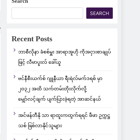
Search
SEARCH
Recent Posts
ဘာစီလိုနာ ခံစစ်မှူး အာရာအူဟို ကိုအငှားစာချုပ်
ဖြင့် လီဗာပူးလ် ခေါ်ယူ
ဗင်နီစီးယက်စ် ဂျူနီယာ ရီးရဲလ်မက်ဒရစ် မှာ
၂၀၃၂ အထိ သက်တမ်းတိုးလိုက်လို့
မျှော်လင့်ချက် ပျက်ပြားခဲ့ရတဲ့ အာဆင်နယ်
အင်ဖန်တီနို သာ ရာထူးကထွက်ရရင် ဖီဖာ ဥက္ကဋ္ဌ
သစ် ဖြစ်လာနိုင်သူများ