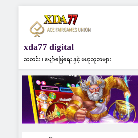
Skip
to
content
xda77 digital
သတင်း ၊ ဖျော်ဖြေရေး နှင့် ဗဟုသုတများ