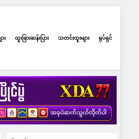
ျား
ထူးခြားဆန်းပြား
သတင်းထူးများ
ရုပ်ရှင်