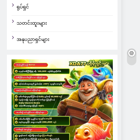
ရုပ်ရှင်
သတင်းထူးများ
အနုပညာရှင်များ