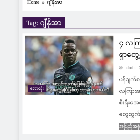
Home
ဂျီနိုအာ
Tag:
ဂျီနိုအာ
၄ လကြ
ရှာတွေ
admin
မန်ချက်
ဘောလုံး
လကြာအသင
စီးရီးအေ
တွေထွက
အပြည့်အစု