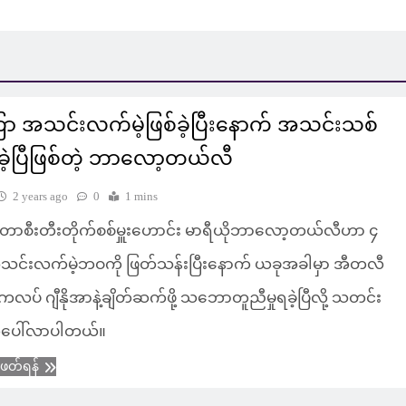
ာ အသင်းလက်မဲ့ဖြစ်ခဲ့ပြီးနောက် အသင်းသစ်
့ခဲ့ပြီဖြစ်တဲ့ ဘာလော့တယ်လီ
2 years ago
0
1 mins
စတာစီးတီးတိုက်စစ်မှူးဟောင်း မာရီယိုဘာလော့တယ်လီဟာ ၄
်းလက်မဲ့ဘဝကို ဖြတ်သန်းပြီးနောက် ယခုအခါမှာ အီတလီ
ကလပ် ဂျီနိုအာနဲ့ချိတ်ဆက်ဖို့ သဘောတူညီမှုရခဲ့ပြီလို့ သတင်း
်ပေါ်လာပါတယ်။
ံဖတ်ရန်