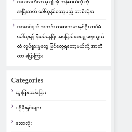
အယ်လ်ဟီလာ မှ ဂျိုအို ကန်ဆယ်လို ကို
အပြီးသတ် ခေါ်ယူနိုင်တော့မည့် ဘာစီလိုနာ
အာဆင်နယ် အသင်း ကစားသမားနှစ်ဦး ထပ်မံ
ခေါ်ယူရန် နီးစပ်နေပြီး အပြောင်းအရွှေ့ဈေးကွက်
ထဲ လှုပ်ရှားမှုတွေ မြင်တွေ့ရတော့မယ်လို့ အာတီ
တာ ပြောကြား
Categories
ထူးခြားဆန်းပြား
ပရိုမိုးရှင်းများ
ဘောလုံး