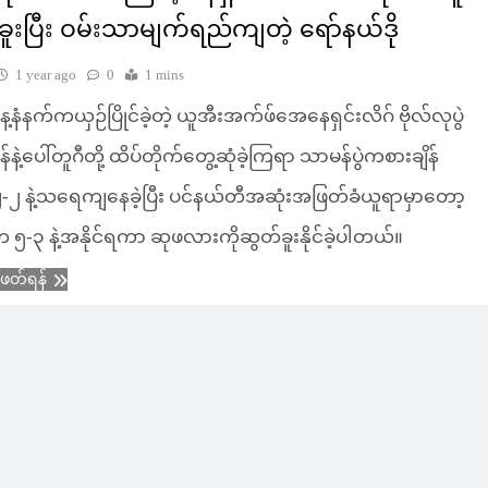
ခူးပြီး ဝမ်းသာမျက်ရည်ကျတဲ့ ရော်နယ်ဒို
1 year ago
0
1 mins
့နံနက်ကယှဉ်ပြိုင်ခဲ့တဲ့ ယူအီးအက်ဖ်အေနေရှင်းလိဂ် ဗိုလ်လုပွဲ
ိန်နဲ့ပေါ်တူဂီတို့ ထိပ်တိုက်တွေ့ဆုံခဲ့ကြရာ သာမန်ပွဲကစားချိန်
-၂ နဲ့သရေကျနေခဲ့ပြီး ပင်နယ်တီအဆုံးအဖြတ်ခံယူရာမှာတော့
က ၅-၃ နဲ့အနိုင်ရကာ ဆုဖလားကိုဆွတ်ခူးနိုင်ခဲ့ပါတယ်။
ံဖတ်ရန်