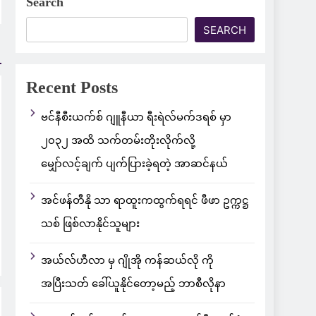
Search
SEARCH
Recent Posts
ဗင်နီစီးယက်စ် ဂျူနီယာ ရီးရဲလ်မက်ဒရစ် မှာ
၂၀၃၂ အထိ သက်တမ်းတိုးလိုက်လို့
မျှော်လင့်ချက် ပျက်ပြားခဲ့ရတဲ့ အာဆင်နယ်
အင်ဖန်တီနို သာ ရာထူးကထွက်ရရင် ဖီဖာ ဥက္ကဋ္ဌ
သစ် ဖြစ်လာနိုင်သူများ
အယ်လ်ဟီလာ မှ ဂျိုအို ကန်ဆယ်လို ကို
အပြီးသတ် ခေါ်ယူနိုင်တော့မည့် ဘာစီလိုနာ