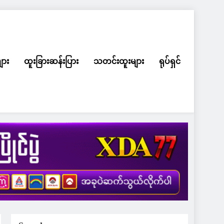
ျား
ထူးခြားဆန်းပြား
သတင်းထူးများ
ရုပ်ရှင်