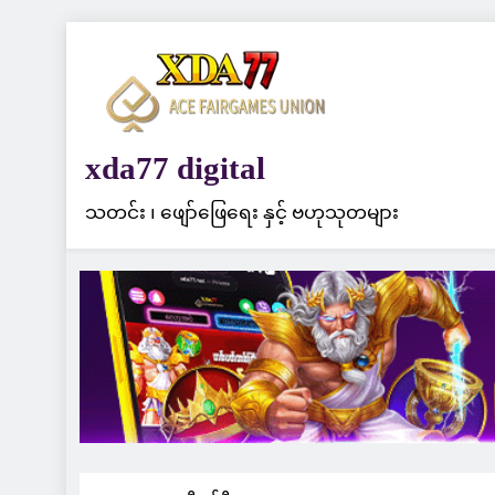
Skip
to
content
xda77 digital
သတင်း ၊ ဖျော်ဖြေရေး နှင့် ဗဟုသုတများ