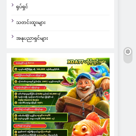
ရုပ်ရှင်
သတင်းထူးများ
အနုပညာရှင်များ