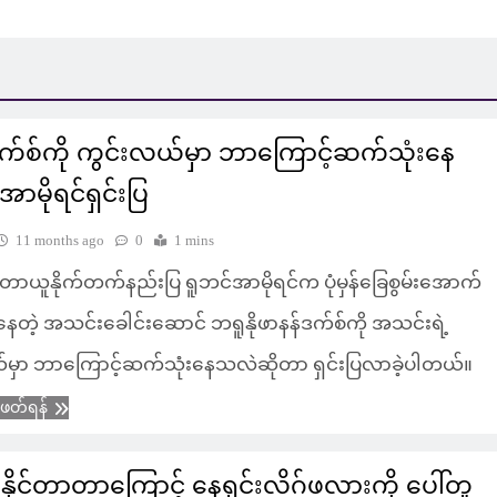
က်စ်ကို ကွင်းလယ်မှာ ဘာကြောင့်ဆက်သုံးနေ
ာမိုရင်ရှင်းပြ
11 months ago
0
1 mins
တာယူနိုက်တက်နည်းပြ ရူဘင်အာမိုရင်က ပုံမှန်ခြေစွမ်းအောက်
နေတဲ့ အသင်းခေါင်းဆောင် ဘရူနိုဖာနန်ဒက်စ်ကို အသင်းရဲ့
်မှာ ဘာကြောင့်ဆက်သုံးနေသလဲဆိုတာ ရှင်းပြလာခဲ့ပါတယ်။
ံဖတ်ရန်
ိုနိုင်တာတာကြောင့် နေရှင်းလိဂ်ဖလားကို ပေါ်တူ