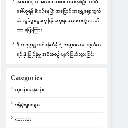
အာဆင်နယ် အသင်း ကစားသမားနှစ်ဦး ထပ်မံ
ခေါ်ယူရန် နီးစပ်နေပြီး အပြောင်းအရွှေ့ဈေးကွက်
ထဲ လှုပ်ရှားမှုတွေ မြင်တွေ့ရတော့မယ်လို့ အာတီ
တာ ပြောကြား
ဖီဖာ ဥက္ကဋ္ဌ အင်ဖန်တီနို ရဲ့ ကမ္ဘာ့ဖလား ပုဂ္ဂလိက
ရင်းနှီးမြှုပ်နှံမှု အစီအစဉ် ပျက်ပြယ်သွားခြင်း
Categories
ထူးခြားဆန်းပြား
ပရိုမိုးရှင်းများ
ဘောလုံး