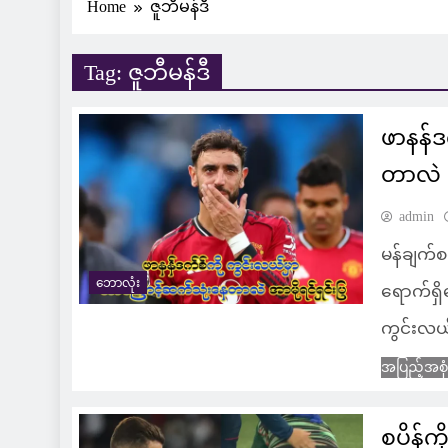
Home
ဇူဘီမန်ဒီ
Tag:
ဇူဘီမန်ဒီ
ဖာနန်ဒ
တာလဲ အ
admin
မန်ချက်စ
ဘောလုံး
ရောက်ရှိ
ကွင်းလယ
အပြည့်အစု
စပိန်က