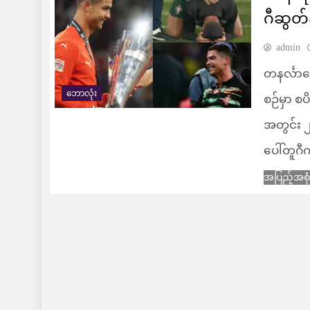
ဂီဆွတ်
admin
တနင်္လာနေ
ဘောလုံး
စဉ်မှာ စပ
အတွင်း ၂
ပေါ်တူဂီ
အပြည့်အစု