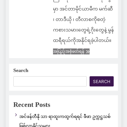
မှာ အင်တာမိုင်ယာမီက မက်ဆီ
၊ တာဒီယို ၊ တီလာစကိုစတဲ့
ကစားသမားတွေရဲ့ဂိုးတွေနဲ့ မွန်
ထရီရယ်ကိုအနိုင်ရခဲ့ပါတယ်။
အပြည့်အစုံဖတ်ရန်
Search
SEARCH
Recent Posts
အင်ဖန်တီနို သာ ရာထူးကထွက်ရရင် ဖီဖာ ဥက္ကဋ္ဌသစ်
ဖြစ်လာနိုင်သူများ