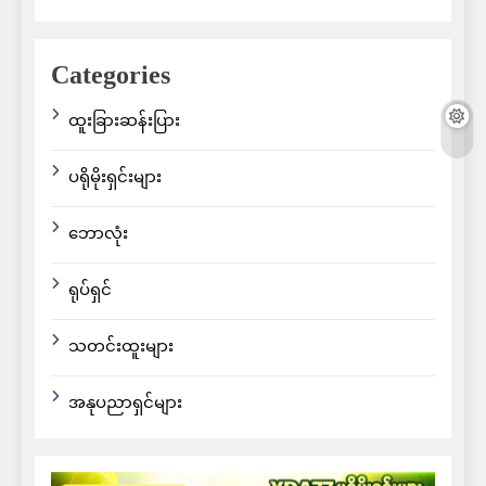
Categories
ထူးခြားဆန်းပြား
ပရိုမိုးရှင်းများ
ဘောလုံး
ရုပ်ရှင်
သတင်းထူးများ
အနုပညာရှင်များ