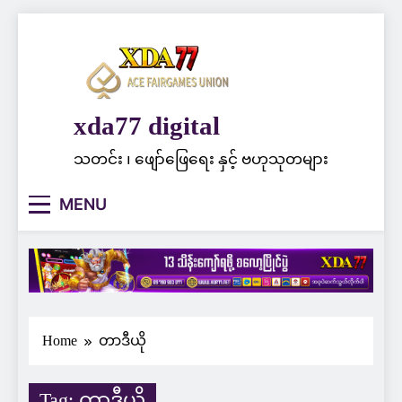
Skip
to
content
xda77 digital
သတင်း ၊ ဖျော်ဖြေရေး နှင့် ဗဟုသုတများ
MENU
Home
တာဒီယို
Tag:
တာဒီယို