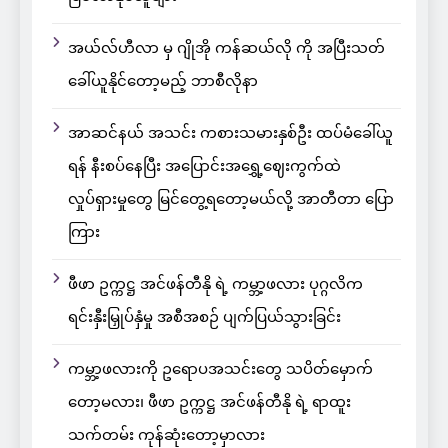
အယ်လ်ဟီလာ မှ ဂျိုအို ကန်ဆယ်လို ကို အပြီးသတ်
ခေါ်ယူနိုင်တော့မည့် ဘာစီလိုနာ
အာဆင်နယ် အသင်း ကစားသမားနှစ်ဦး ထပ်မံခေါ်ယူ
ရန် နီးစပ်နေပြီး အပြောင်းအရွှေ့ဈေးကွက်ထဲ
လှုပ်ရှားမှုတွေ မြင်တွေ့ရတော့မယ်လို့ အာတီတာ ပြော
ကြား
ဖီဖာ ဥက္ကဋ္ဌ အင်ဖန်တီနို ရဲ့ ကမ္ဘာ့ဖလား ပုဂ္ဂလိက
ရင်းနှီးမြှုပ်နှံမှု အစီအစဉ် ပျက်ပြယ်သွားခြင်း
ကမ္ဘာ့ဖလားကို ဥရောပအသင်းတွေ သပိတ်မှောက်
တော့မလား၊ ဖီဖာ ဥက္ကဋ္ဌ အင်ဖန်တီနို ရဲ့ ရာထူး
သက်တမ်း ကုန်ဆုံးတော့မှာလား