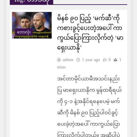
မိနစ် ၉၀ ပြည့် ‘မက်ဆီ’ကို
ကစားခွင့်ပေးတဲ့အပေါ် ကာ
ဘောလုံး
ကွယ်ပြောကြားလိုက်တဲ့ ‘မာ
ရှေးယာနို’
admin
1 year ago
0
1
mins
အင်တာမိုင်ယာမီအသင်းနည်း
ပြ မာရှေးယာနိုက မွန်ထရီရယ်
ကို ၄-၁ နဲ့အနိုင်ရနေပေမဲ့ မက်
ဆီကို မိနစ် ၉၀ ပြည့်ပါဝင်ခွင့်
ပေးခဲ့တဲ့အပေါ် ကာကွယ်ပြော
ကြားလိုက်ပါတယ်။ အဆိုပါပွဲ