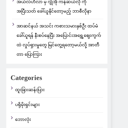
အယ်လ်ဟီလာ မှ ဂျိုအို ကန်ဆယ်လို ကို
အပြီးသတ် ခေါ်ယူနိုင်တော့မည့် ဘာစီလိုနာ
အာဆင်နယ် အသင်း ကစားသမားနှစ်ဦး ထပ်မံ
ခေါ်ယူရန် နီးစပ်နေပြီး အပြောင်းအရွှေ့ဈေးကွက်
ထဲ လှုပ်ရှားမှုတွေ မြင်တွေ့ရတော့မယ်လို့ အာတီ
တာ ပြောကြား
Categories
ထူးခြားဆန်းပြား
ပရိုမိုးရှင်းများ
ဘောလုံး