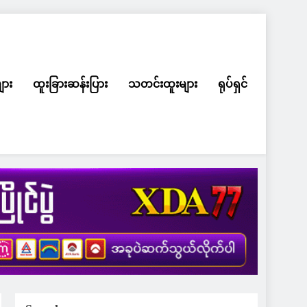
ျား
ထူးခြားဆန်းပြား
သတင်းထူးများ
ရုပ်ရှင်