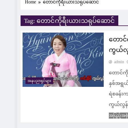
Home
တောင်ကိုရီးယားသရုပ်ဆောင်
Tag:
တောင်ကိုရီးယားသရုပ်ဆောင်
တောင်က
ကွယ်လွ
admin
တောင်ကိ
အနုပညာရှင်များ
နှစ်အရွယ
ရဲစခန်းက
ကွယ်လွန်
အပြည့်အစု