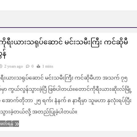
ိုရီးယားသရုပ်ဆောင် မင်းသမီးကြီး ကင်ဆိုမီ
န်
2 years ago
0
1 mins
ုရီးယားသရုပ်ဆောင် မင်းသမီးကြီး ကင်ဆိုမီဟာ အသက် ၇၅
်မှာ ကွယ်လွန်သွားခဲ့ပြီ ဖြစ်ပါတယ်။တောင်ကိုရီးယားဆိုးလ်မြို့
 အောက်တိုဘာ ၂၅ ရက်၊ နံနက် ၈ နာရီမှာ သူမဟာ နှလုံးရပ်ပြီး
သွားခဲ့တယ်လို့ အတည်ပြုခဲ့ပါတယ်။
ံဖတ်ရန်