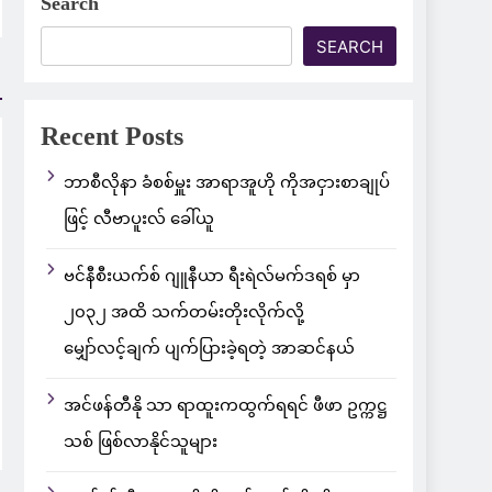
Search
SEARCH
Recent Posts
ဘာစီလိုနာ ခံစစ်မှူး အာရာအူဟို ကိုအငှားစာချုပ်
ဖြင့် လီဗာပူးလ် ခေါ်ယူ
ဗင်နီစီးယက်စ် ဂျူနီယာ ရီးရဲလ်မက်ဒရစ် မှာ
၂၀၃၂ အထိ သက်တမ်းတိုးလိုက်လို့
မျှော်လင့်ချက် ပျက်ပြားခဲ့ရတဲ့ အာဆင်နယ်
အင်ဖန်တီနို သာ ရာထူးကထွက်ရရင် ဖီဖာ ဥက္ကဋ္ဌ
သစ် ဖြစ်လာနိုင်သူများ