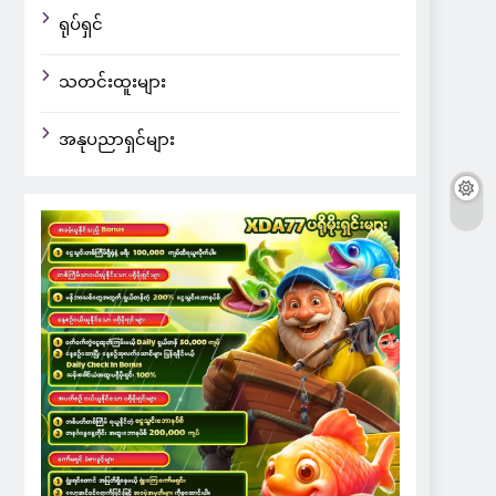
ရုပ်ရှင်
သတင်းထူးများ
အနုပညာရှင်များ