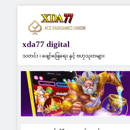
Skip
to
content
xda77 digital
သတင်း ၊ ဖျော်ဖြေရေး နှင့် ဗဟုသုတများ