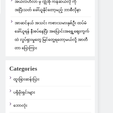
အယ်လ်ဟီလာ မှ ဂျိုအို ကန်ဆယ်လို ကို
အပြီးသတ် ခေါ်ယူနိုင်တော့မည့် ဘာစီလိုနာ
အာဆင်နယ် အသင်း ကစားသမားနှစ်ဦး ထပ်မံ
ခေါ်ယူရန် နီးစပ်နေပြီး အပြောင်းအရွှေ့ဈေးကွက်
ထဲ လှုပ်ရှားမှုတွေ မြင်တွေ့ရတော့မယ်လို့ အာတီ
တာ ပြောကြား
Categories
ထူးခြားဆန်းပြား
ပရိုမိုးရှင်းများ
ဘောလုံး