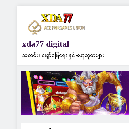
Skip
to
content
xda77 digital
သတင်း ၊ ဖျော်ဖြေရေး နှင့် ဗဟုသုတများ