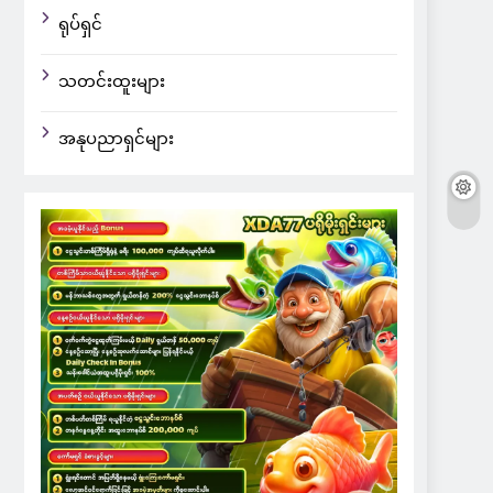
ရုပ်ရှင်
သတင်းထူးများ
အနုပညာရှင်များ