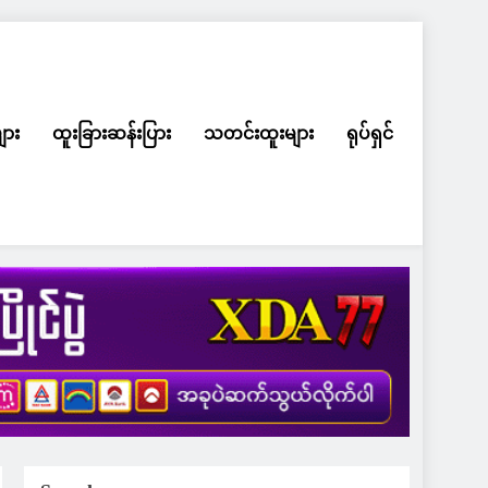
ျား
ထူးခြားဆန်းပြား
သတင်းထူးများ
ရုပ်ရှင်