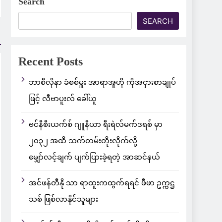
Search
SEARCH
Recent Posts
ဘာစီလိုနာ ခံစစ်မှူး အာရာအူဟို ကိုအငှားစာချုပ်
ဖြင့် လီဗာပူးလ် ခေါ်ယူ
ဗင်နီစီးယက်စ် ဂျူနီယာ ရီးရဲလ်မက်ဒရစ် မှာ
၂၀၃၂ အထိ သက်တမ်းတိုးလိုက်လို့
မျှော်လင့်ချက် ပျက်ပြားခဲ့ရတဲ့ အာဆင်နယ်
အင်ဖန်တီနို သာ ရာထူးကထွက်ရရင် ဖီဖာ ဥက္ကဋ္ဌ
သစ် ဖြစ်လာနိုင်သူများ