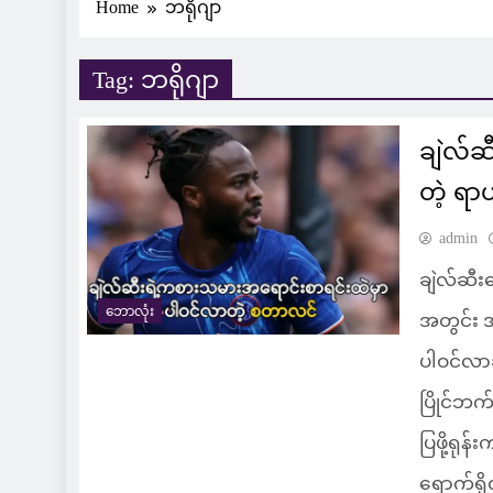
Home
ဘရိုဂျာ
Tag:
ဘရိုဂျာ
ချဲလ်
တဲ့ ရ
admin
ချဲလ်ဆီ
ဘောလုံး
အတွင်း 
ပါဝင်လာ
ပြိုင်ဘက
ပြဖို့ရုန
ရောက်ရှ