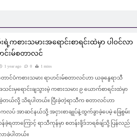
ဆီးရဲ့ကစားသမားအရောင်းစာရင်းထဲမှာ ပါဝင်လာ
ာဟင်းမ်စတာလင်
1 year ago
0
1 mins
းတောင်ပံကစားသမား ရာဟင်းမ်စတာလင်ဟာ ယခုနွေရာသီ
အသင်းမှရောင်းချသွားမဲ့ ကစားသမား ၉ ယောက်စာရင်းထဲမှာ
ခဲ့တယ်လို့ သိရပါတယ်။ ပြီးခဲ့တဲ့ရာသီက စတာလင်ဟာ
်ကလပ် အာဆင်နယ်သို့ အငှားစာချုပ်နဲ့ထွက်ခွာခဲ့ပေမဲ့ ခြေစွမ်း
်းကန်ခဲ့ရတာကြောင့် ရာသီကုန်မှာ စတန်းဖို့ဒ်ဘရစ်ချ်သို့ ပြန်လည်
ိလာခဲ့ပါတယ်။