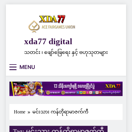
Skip
to
content
xda77 digital
သတင်း ၊ ဖျော်ဖြေရေး နှင့် ဗဟုသုတများ
MENU
Home
မင်းသား ကန်တိုရာမာဇက်ကီ
Tag:
မင်းသား ကန်တိုရာမာဇက်ကီ