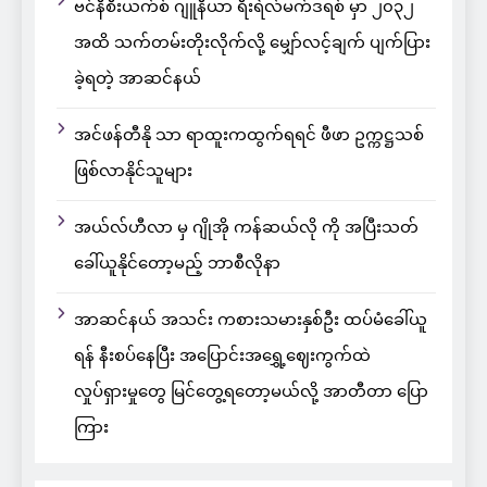
ဗင်နီစီးယက်စ် ဂျူနီယာ ရီးရဲလ်မက်ဒရစ် မှာ ၂၀၃၂
အထိ သက်တမ်းတိုးလိုက်လို့ မျှော်လင့်ချက် ပျက်ပြား
ခဲ့ရတဲ့ အာဆင်နယ်
အင်ဖန်တီနို သာ ရာထူးကထွက်ရရင် ဖီဖာ ဥက္ကဋ္ဌသစ်
ဖြစ်လာနိုင်သူများ
အယ်လ်ဟီလာ မှ ဂျိုအို ကန်ဆယ်လို ကို အပြီးသတ်
ခေါ်ယူနိုင်တော့မည့် ဘာစီလိုနာ
အာဆင်နယ် အသင်း ကစားသမားနှစ်ဦး ထပ်မံခေါ်ယူ
ရန် နီးစပ်နေပြီး အပြောင်းအရွှေ့ဈေးကွက်ထဲ
လှုပ်ရှားမှုတွေ မြင်တွေ့ရတော့မယ်လို့ အာတီတာ ပြော
ကြား