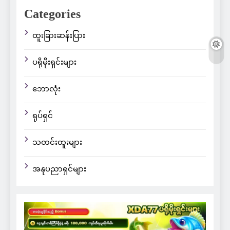
Categories
ထူးခြားဆန်းပြား
ပရိုမိုးရှင်းများ
ဘောလုံး
ရုပ်ရှင်
သတင်းထူးများ
အနုပညာရှင်များ