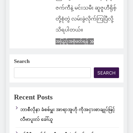
ဇက်ကီနဲ့ မင်းသမီး ဆူဇူဟီရိုစ့်
တို့စုံတွဲ လမ်းခွဲလိုက်ကြပြီလို့
သိရပါတယ်။
အပြည့်အစုံဖတ်ရန်
Search
SEARCH
Recent Posts
ဘာစီလိုနာ ခံစစ်မှူး အာရာအူဟို ကိုအငှားစာချုပ်ဖြင့်
လီဗာပူးလ် ခေါ်ယူ