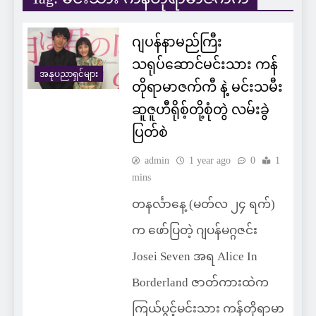
ဂျပန်နာမည်ကြီး
သရုပ်ဆောင်မင်းသား ကန်
အနုပညာရှင်များ
တိုရာမာဇက်ကီ နဲ့ မင်းသမီး
ဆူဇူဟီရိုစ့်တို့စုံတွဲ လမ်းခွဲ
ပြတ်စဲ
admin
1 year ago
0
1
mins
တနင်္လာနေ့ (မတ်လ ၂၄ ရက်)
က ဖော်ပြတဲ့ ဂျပန်မဂ္ဂဇင်း
Josei Seven အရ Alice In
Borderland ဇာတ်ကားထဲက
ကြယ်ပွင့်မင်းသား ကန်တိုရာမာ