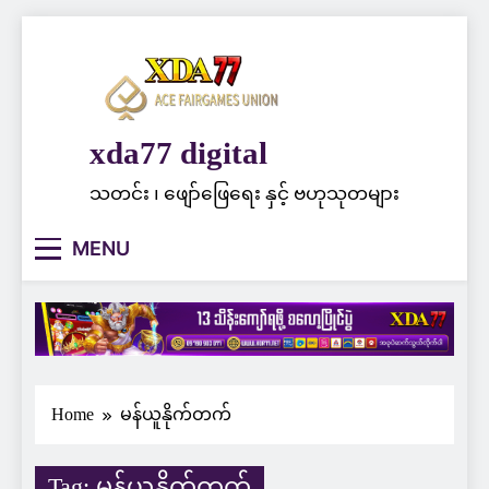
Skip
to
content
xda77 digital
သတင်း ၊ ဖျော်ဖြေရေး နှင့် ဗဟုသုတများ
MENU
Home
မန်ယူနိုက်တက်
Tag:
မန်ယူနိုက်တက်