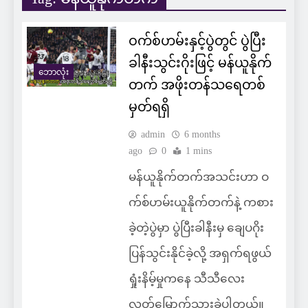
ဝက်စ်ဟမ်းနှင့်ပွဲတွင် ပွဲပြီး
ခါနီးသွင်းဂိုးဖြင့် မန်ယူနိုက်
ဘောလုံး
တက် အဖိုးတန်သရေတစ်
မှတ်ရရှိ
admin
6 months
ago
0
1 mins
မန်ယူနိုက်တက်အသင်းဟာ ဝ
က်စ်ဟမ်းယူနိုက်တက်နဲ့ ကစား
ခဲ့တဲ့ပွဲမှာ ပွဲပြီးခါနီးမှ ချေပဂိုး
ပြန်သွင်းနိုင်ခဲ့လို့ အရှက်ရဖွယ်
ရှုံးနိမ့်မှုကနေ သီသီလေး
လွတ်မြောက်သွားခဲ့ပါတယ်။