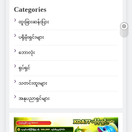
Categories
ထူးခြားဆန်းပြား
ပရိုမိုးရှင်းများ
ဘောလုံး
ရုပ်ရှင်
သတင်းထူးများ
အနုပညာရှင်များ