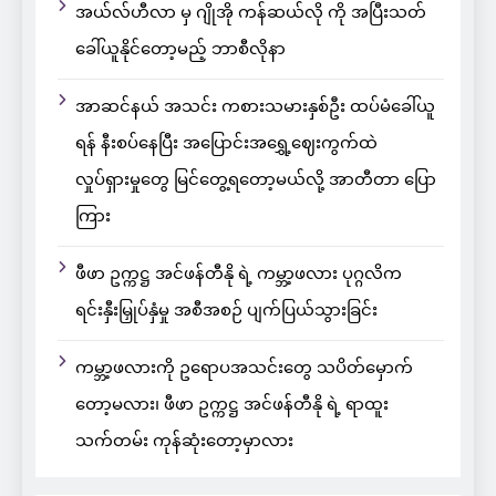
အယ်လ်ဟီလာ မှ ဂျိုအို ကန်ဆယ်လို ကို အပြီးသတ်
ခေါ်ယူနိုင်တော့မည့် ဘာစီလိုနာ
အာဆင်နယ် အသင်း ကစားသမားနှစ်ဦး ထပ်မံခေါ်ယူ
ရန် နီးစပ်နေပြီး အပြောင်းအရွှေ့ဈေးကွက်ထဲ
လှုပ်ရှားမှုတွေ မြင်တွေ့ရတော့မယ်လို့ အာတီတာ ပြော
ကြား
ဖီဖာ ဥက္ကဋ္ဌ အင်ဖန်တီနို ရဲ့ ကမ္ဘာ့ဖလား ပုဂ္ဂလိက
ရင်းနှီးမြှုပ်နှံမှု အစီအစဉ် ပျက်ပြယ်သွားခြင်း
ကမ္ဘာ့ဖလားကို ဥရောပအသင်းတွေ သပိတ်မှောက်
တော့မလား၊ ဖီဖာ ဥက္ကဋ္ဌ အင်ဖန်တီနို ရဲ့ ရာထူး
သက်တမ်း ကုန်ဆုံးတော့မှာလား