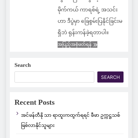
မိုက်ကယ် ကာရစ်ရဲ့ အသင်း
ဟာ ဒီပွဲမှာ ခြေစွမ်းပြနိုင်ခြင်းမ
ရှိဘဲ ရုန်းကန်ခဲ့ရတာပါ။
အပြည့်အစုံဖတ်ရန်
Search
SEARCH
Recent Posts
အင်ဖန်တီနို သာ ရာထူးကထွက်ရရင် ဖီဖာ ဥက္ကဋ္ဌသစ်
ဖြစ်လာနိုင်သူများ