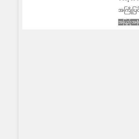
အကြိုပြင
အပြည့်အစု