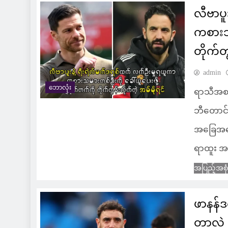
လီဗာပူ
ကစားသမ
တိုက်တွ
admin
ဘောလုံး
ရာသီအစမှ
ဘီတောင်း 
အခြေအနေတ
ရာထူး အ
အပြည့်အစု
ဖာနန်ဒ
တာလဲ အ