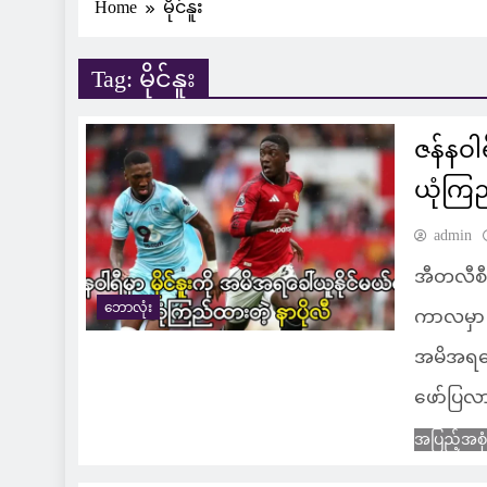
Home
မိုင်နူး
Tag:
မိုင်နူး
ဇန်နဝါရ
ယုံကြည
admin
အီတလီစီ
ဘောလုံး
ကာလမှာ မ
အမိအရခေ
ဖော်ပြလ
အပြည့်အစု