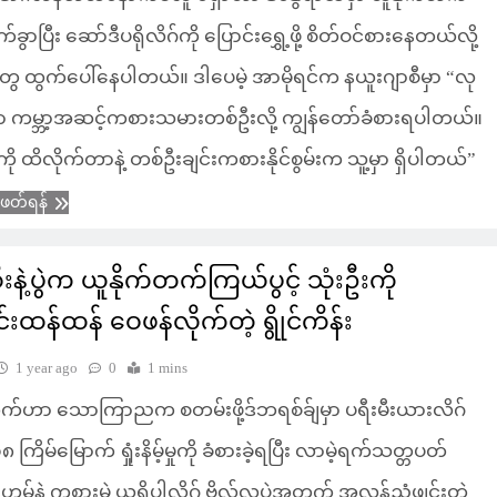
ွာပြီး ဆော်ဒီပရိုလိဂ်ကို ပြောင်းရွှေ့ဖို့ စိတ်ဝင်စားနေတယ်လို့
 ထွက်ပေါ်နေပါတယ်။ ဒါပေမဲ့ အာမိုရင်က နယူးဂျာစီမှာ “လု
ဟာ ကမ္ဘာ့အဆင့်ကစားသမားတစ်ဦးလို့ ကျွန်တော်ခံစားရပါတယ်။
ို ထိလိုက်တာနဲ့ တစ်ဦးချင်းကစားနိုင်စွမ်းက သူ့မှာ ရှိပါတယ်”
ံဖတ်ရန်
းနဲ့ပွဲက ယူနိုက်တက်ကြယ်ပွင့် သုံးဦးကို
င်းထန်ထန် ဝေဖန်လိုက်တဲ့ ရွိုင်ကိန်း
1 year ago
0
1 mins
တက်ဟာ သောကြာညက စတမ်းဖို့ဒ်ဘရစ်ခ်ျမှာ ပရီးမီးယားလိဂ်
၈ ကြိမ်မြောက် ရှုံးနိမ့်မှုကို ခံစားခဲ့ရပြီး လာမဲ့ရက်သတ္တပတ်
်နဲ့ ကစားမဲ့ ယူရိုပါလိဂ် ဗိုလ်လုပွဲအတွက် အလွန်ညံ့ဖျင်းတဲ့