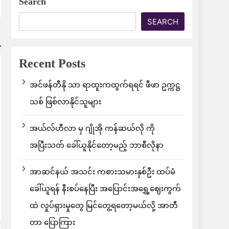
Search
SEARCH
Recent Posts
အင်ဖန်တီနို သာ ရာထူးကထွက်ရရင် ဖီဖာ ဥက္ကဋ္ဌ
သစ် ဖြစ်လာနိုင်သူများ
အယ်လ်ဟီလာ မှ ဂျိုအို ကန်ဆယ်လို ကို
အပြီးသတ် ခေါ်ယူနိုင်တော့မည့် ဘာစီလိုနာ
အာဆင်နယ် အသင်း ကစားသမားနှစ်ဦး ထပ်မံ
ခေါ်ယူရန် နီးစပ်နေပြီး အပြောင်းအရွှေ့ဈေးကွက်
ထဲ လှုပ်ရှားမှုတွေ မြင်တွေ့ရတော့မယ်လို့ အာတီ
တာ ပြောကြား