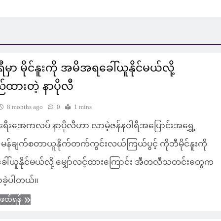
ီမှာ မိုင်နူးကို အမိအရခေါ်ယူနိုင်မယ်လို့
်ထားတဲ့ နာပိုလီ
8 months ago
0
1 mins
းရီးအေကလပ် နာပိုလီဟာ လာမဲ့ဇန်နဝါရီအပြောင်းအရွှေ့
န်ချက်စတာယူနိုက်တက်ကွင်းလယ်ကြယ်ပွင့် ကိုဘီမိုင်နူးကို
ါ်ယူနိုင်မယ်လို့ မျှော်လင့်ထားကြောင်း အီတလီသတင်းတွေက
ာခဲ့ပါတယ်။
ံဖတ်ရန်