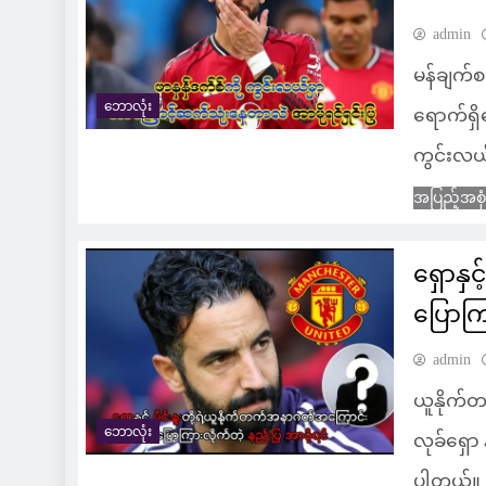
admin
မန်ချက်စ
ဘောလုံး
ရောက်ရှိ
ကွင်းလယ
အပြည့်အစု
ရှောနှင
ပြောကြ
admin
ယူနိုက်
ဘောလုံး
လုခ်ရှော 
ပါတယ်။ 