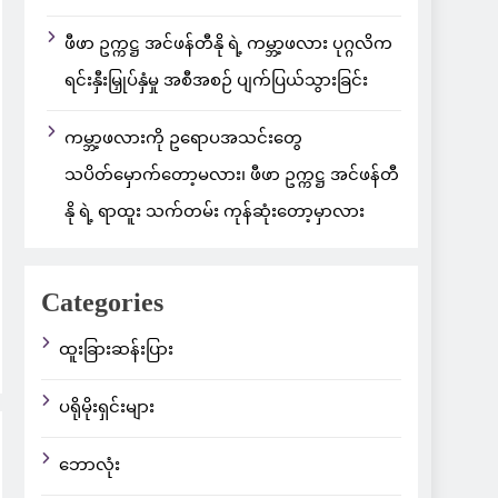
ဖီဖာ ဥက္ကဋ္ဌ အင်ဖန်တီနို ရဲ့ ကမ္ဘာ့ဖလား ပုဂ္ဂလိက
ရင်းနှီးမြှုပ်နှံမှု အစီအစဉ် ပျက်ပြယ်သွားခြင်း
ကမ္ဘာ့ဖလားကို ဥရောပအသင်းတွေ
သပိတ်မှောက်တော့မလား၊ ဖီဖာ ဥက္ကဋ္ဌ အင်ဖန်တီ
နို ရဲ့ ရာထူး သက်တမ်း ကုန်ဆုံးတော့မှာလား
Categories
ထူးခြားဆန်းပြား
ပရိုမိုးရှင်းများ
ဘောလုံး