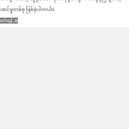
်ဆင်မှုတစ်ခု ဖြစ်ခဲ့ပါတယ်။
ံဖတ်ရန်