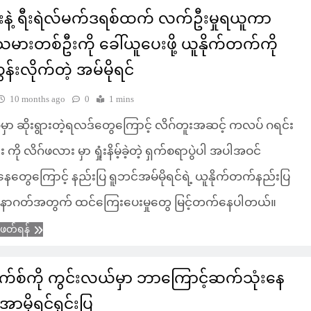
းနဲ့ ရီးရဲလ်မက်ဒရစ်ထက် လက်ဦးမှုရယူကာ
ားတစ်ဦးကို ခေါ်ယူပေးဖို့ ယူနိုက်တက်ကို
န်းလိုက်တဲ့ အမ်မိုရင်
10 months ago
0
1 mins
ာ ဆိုးရွားတဲ့ရလဒ်တွေကြောင့် လိဂ်တူးအဆင့် ကလပ် ဂရင်း
ကို လိဂ်ဖလား မှာ ရှုံးနိမ့်ခဲ့တဲ့ ရှက်စရာပွဲပါ အပါအဝင်
ွေကြောင့် နည်းပြ ရူဘင်အမ်မိုရင်ရဲ့ ယူနိုက်တက်နည်းပြ
နာဂတ်အတွက် ထင်ကြေးပေးမှုတွေ မြင့်တက်နေပါတယ်။
ံဖတ်ရန်
က်စ်ကို ကွင်းလယ်မှာ ဘာကြောင့်ဆက်သုံးနေ
ာမိုရင်ရှင်းပြ