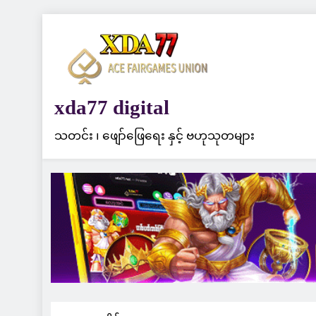
Skip
to
content
xda77 digital
သတင်း ၊ ဖျော်ဖြေရေး နှင့် ဗဟုသုတများ