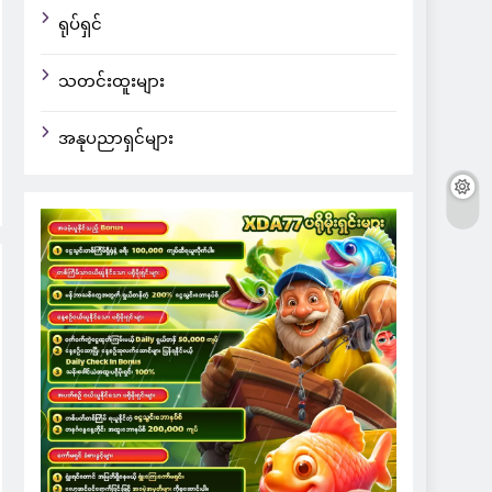
ရုပ်ရှင်
သတင်းထူးများ
အနုပညာရှင်များ