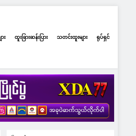
ျား
ထူးခြားဆန်းပြား
သတင်းထူးများ
ရုပ်ရှင်