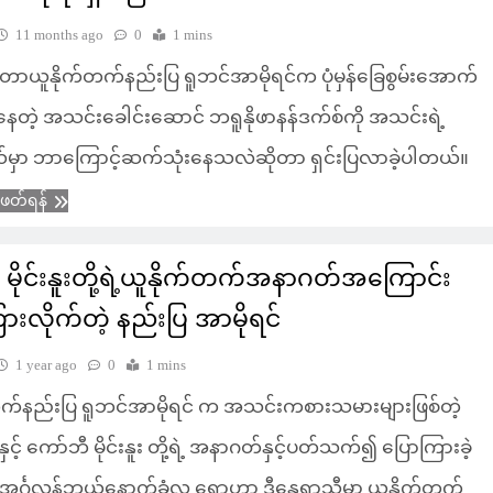
11 months ago
0
1 mins
တာယူနိုက်တက်နည်းပြ ရူဘင်အာမိုရင်က ပုံမှန်ခြေစွမ်းအောက်
နေတဲ့ အသင်းခေါင်းဆောင် ဘရူနိုဖာနန်ဒက်စ်ကို အသင်းရဲ့
်မှာ ဘာကြောင့်ဆက်သုံးနေသလဲဆိုတာ ရှင်းပြလာခဲ့ပါတယ်။
ံဖတ်ရန်
့် မိုင်းနူးတို့ရဲ့ယူနိုက်တက်အနာဂတ်အကြောင်း
ားလိုက်တဲ့ နည်းပြ အာမိုရင်
1 year ago
0
1 mins
တက်နည်းပြ ရူဘင်အာမိုရင် က အသင်းကစားသမားများဖြစ်တဲ့
နှင့် ကော်ဘီ မိုင်းနူး တို့ရဲ့ အနာဂတ်နှင့်ပတ်သက်၍ ပြောကြားခဲ့
အင်္ဂလန်ဘယ်နောက်ခံလူ ရှောဟာ ဒီနွေရာသီမှာ ယူနိုက်တက်