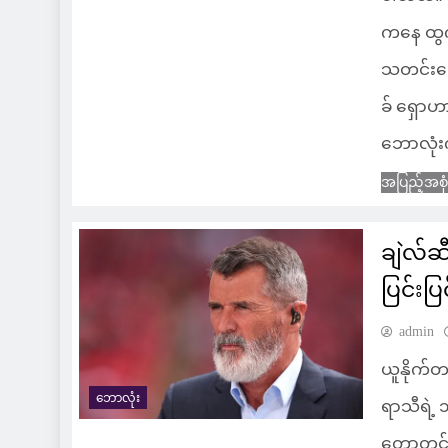
ကနေ ထွက်ခ
သတင်းတွေ
ခ် ရှော
ဘောလုံးက
အပြည့်အစု
ချဲလ်ဆီ
ပြင်းပြ
admin
ယူနိုက်
ဘောလုံး
ရာသီရဲ့ ၁
တော့တင်ဟမ