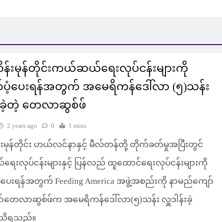
န်းမုန်တိုင်းကယ်ဆယ်ရေးလုပ်ငန်းများကို
ပံ့ပေးရန်အတွက် အမေရိကန်ဒေါ်လာ (၅)သန်း
်းခဲ့တဲ့ တေလာဆွစ်ဖ်
2 years ago
0
1 mins
မုန်တိုင်း ဟယ်လင်နာနှင့် မီလ်တန်တို့ တိုက်ခတ်မှုအပြီးတွင်
းလုပ်ငန်းများနှင့် ပြန်လည် ထူထောင်ရေးလုပ်ငန်းများကို
ပေးရန်အတွက် Feeding America အဖွဲ့အစည်းကို နာမည်ကျော်
်တေလာဆွစ်ဖ်က အမေရိကန်ဒေါ်လာ(၅)သန်း လှူဒါန်းခဲ့
 သိရသည်။