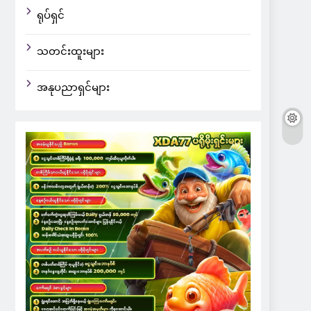
ရုပ်ရှင်
သတင်းထူးများ
အနုပညာရှင်များ