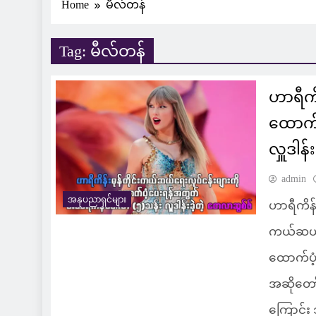
Home
မီလ်တန်
Tag:
မီလ်တန်
ဟာရီကိ
ထောက်
လှူဒါန
admin
အနုပညာရှင်များ
ဟာရီကိန်း
ကယ်ဆယ်ရေ
ထောက်ပံ့
အဆိုတော
ကြောင်း