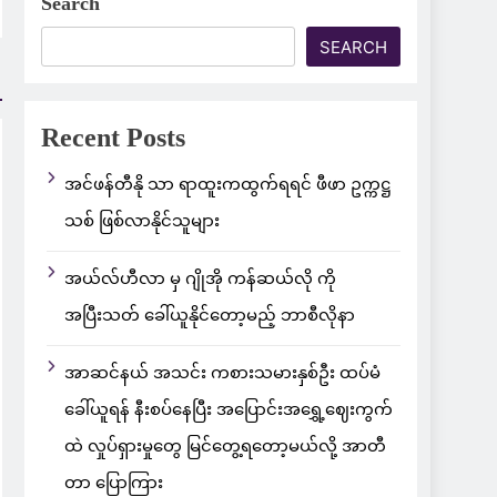
Search
SEARCH
Recent Posts
အင်ဖန်တီနို သာ ရာထူးကထွက်ရရင် ဖီဖာ ဥက္ကဋ္ဌ
သစ် ဖြစ်လာနိုင်သူများ
အယ်လ်ဟီလာ မှ ဂျိုအို ကန်ဆယ်လို ကို
အပြီးသတ် ခေါ်ယူနိုင်တော့မည့် ဘာစီလိုနာ
အာဆင်နယ် အသင်း ကစားသမားနှစ်ဦး ထပ်မံ
ခေါ်ယူရန် နီးစပ်နေပြီး အပြောင်းအရွှေ့ဈေးကွက်
ထဲ လှုပ်ရှားမှုတွေ မြင်တွေ့ရတော့မယ်လို့ အာတီ
တာ ပြောကြား