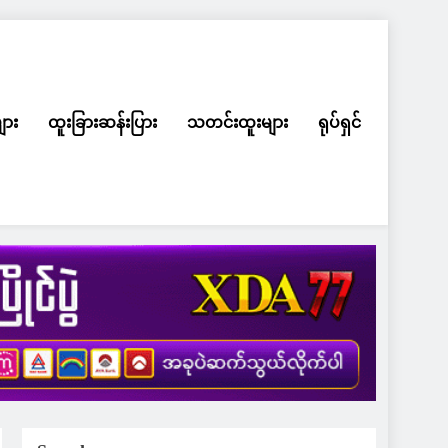
ျား
ထူးခြားဆန်းပြား
သတင်းထူးများ
ရုပ်ရှင်