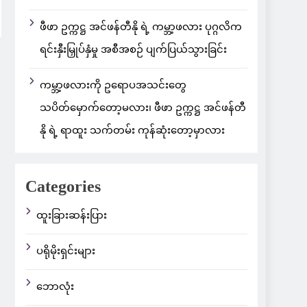
ဖီဖာ ဥက္ကဋ္ဌ အင်ဖန်တီနို ရဲ့ ကမ္ဘာ့ဖလား ပုဂ္ဂလိက
ရင်းနှီးမြှုပ်နှံမှု အစီအစဉ် ပျက်ပြယ်သွားခြင်း
ကမ္ဘာ့ဖလားကို ဥရောပအသင်းတွေ
သပိတ်မှောက်တော့မလား၊ ဖီဖာ ဥက္ကဋ္ဌ အင်ဖန်တီ
နို ရဲ့ ရာထူး သက်တမ်း ကုန်ဆုံးတော့မှာလား
Categories
ထူးခြားဆန်းပြား
ပရိုမိုးရှင်းများ
ဘောလုံး