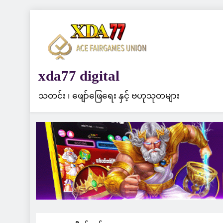
Skip
to
content
xda77 digital
သတင်း ၊ ဖျော်ဖြေရေး နှင့် ဗဟုသုတများ