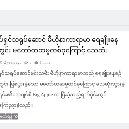
ုပ်ရှင်သရုပ်ဆောင် မီဟိုနာကာရာမာ ရေချိုးနေ
တွင်း မတော်တဆမှုတစ်ခုကြောင့် သေဆုံး
2 years ago
0
1 mins
်ရှင်သရုပ်ဆောင်မင်းသမီး မီဟိုနာကာရာမာသည် ရေချိုးနေစဉ်
ွင်း ဖြစ်ပွားခဲ့သော မတော်တဆမှုတစ်ခုကြောင့် သေဆုံးသွားခဲ့
၎င်း၏အေဂျင်စီ Big Apple က ပြီးခဲ့သည့်ရက်ပိုင်းတွင်
်ကြေညာခဲ့သည်။
ံဖတ်ရန်