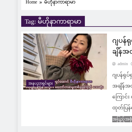
Home
မီဟိုနာကာရာမာ
Tag:
မီဟိုနာကာရာမာ
ဂျပန်ရ
ချိန်အ
admin
ဂျပန်ရုပ
အနုပညာရှင်များ
အချိန်အတ
ကြောင်း 
ထုတ်ပြန
အပြည့်အစု