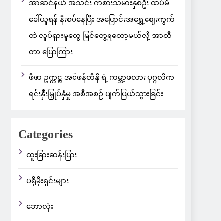
အာဆင်နယ် အသင်း ကစားသမားနှစ်ဦး ထပ်မံ
ခေါ်ယူရန် နီးစပ်နေပြီး အပြောင်းအရွှေ့ဈေးကွက်
ထဲ လှုပ်ရှားမှုတွေ မြင်တွေ့ရတော့မယ်လို့ အာတီ
တာ ပြောကြား
ဖီဖာ ဥက္ကဋ္ဌ အင်ဖန်တီနို ရဲ့ ကမ္ဘာ့ဖလား ပုဂ္ဂလိက
ရင်းနှီးမြှုပ်နှံမှု အစီအစဉ် ပျက်ပြယ်သွားခြင်း
Categories
ထူးခြားဆန်းပြား
ပရိုမိုးရှင်းများ
ဘောလုံး