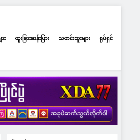
ျား
ထူးခြားဆန်းပြား
သတင်းထူးများ
ရုပ်ရှင်