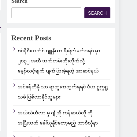
Search
SEARCH
Recent Posts
ဗင်နီစီးယက်စ် ဂျူနီယာ ရီးရဲလ်မက်ဒရစ် မှာ
၂၀၃၂ အထိ သက်တမ်းတိုးလိုက်လို့
မျှော်လင့်ချက် ပျက်ပြားခဲ့ရတဲ့ အာဆင်နယ်
အင်ဖန်တီနို သာ ရာထူးကထွက်ရရင် ဖီဖာ ဥက္ကဋ္ဌ
သစ် ဖြစ်လာနိုင်သူများ
အယ်လ်ဟီလာ မှ ဂျိုအို ကန်ဆယ်လို ကို
အပြီးသတ် ခေါ်ယူနိုင်တော့မည့် ဘာစီလိုနာ