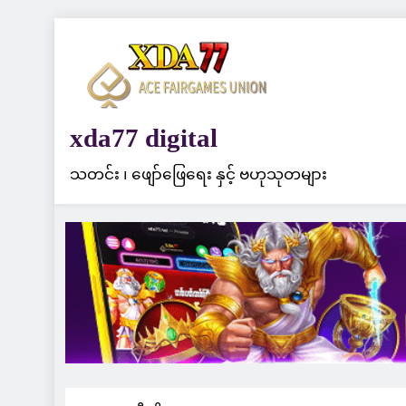
Skip
to
content
xda77 digital
သတင်း ၊ ဖျော်ဖြေရေး နှင့် ဗဟုသုတများ