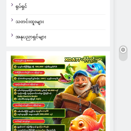
ရုပ်ရှင်
သတင်းထူးများ
အနုပညာရှင်များ