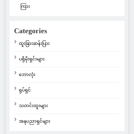
ကြား
Categories
ထူးခြားဆန်းပြား
ပရိုမိုးရှင်းများ
ဘောလုံး
ရုပ်ရှင်
သတင်းထူးများ
အနုပညာရှင်များ