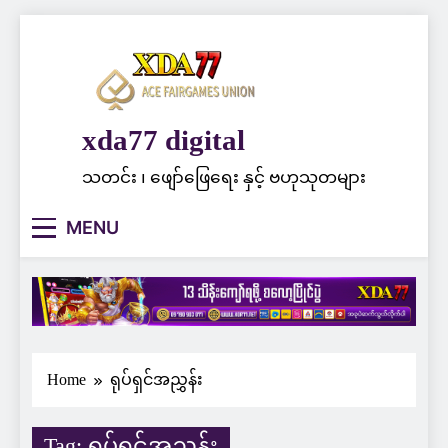
Skip
to
content
xda77 digital
သတင်း ၊ ဖျော်ဖြေရေး နှင့် ဗဟုသုတများ
MENU
Home
ရုပ်ရှင်အညွှန်း
Tag:
ရုပ်ရှင်အညွှန်း