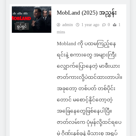
MobLand (2025) အညွှန်း
admin
1 year ago
0
1
ရုပ်ရှင်
mins
Mobland ကို ပထမကြည့်နေ
ရင်းနဲ့ စကားတွေ အများကြီး
လျှောက်ပြောနေတဲ့ မာဖီးယား
ဇာတ်ကားလို့ပဲထင်ထားတာပါ။
အခုတော့ တစ်ပတ် တစ်ပိုင်း
တောင် မစောင့်နိုင်တော့တဲ့
အခြေနေတွေဖြစ်နေပါပြီ။
ဇာတ်လမ်းက ပုံမှန်လို့ထင်ရပေ
မဲ့ ဂိုဏ်းနှစ်ခုနဲ့ မိသားစု အရှုပ်