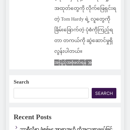
အထုတ်တွေကို လိုက်ဖြေရှင်းရ
တဲ့ Tom Hardy ရဲ့ လူတွေကို
ခြိမ်းခြောက်တဲ့ ပုံစံကိုကြည့်ရ
တာ တကယ်ကို ဆွဲဆောင်မှုရှိ
လွန်းပါတယ်။
အပြည့်အစုံဖတ်ရန်
Search
SEARCH
Recent Posts
ဘာစီလိုနာ ခံစစ်မှူး အာရာအူဟို ကိုအငှားစာချုပ်ဖြင့်