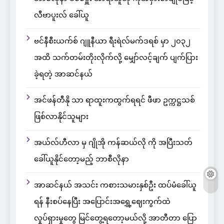
လီဗာပူးလ် ခေါ်ယူ
ဗင်နီစီးယက်စ် ဂျူနီယာ ရီးရဲလ်မက်ဒရစ် မှာ ၂၀၃၂
အထိ သက်တမ်းတိုးလိုက်လို့ မျှော်လင့်ချက် ပျက်ပြား
ခဲ့ရတဲ့ အာဆင်နယ်
အင်ဖန်တီနို သာ ရာထူးကထွက်ရရင် ဖီဖာ ဥက္ကဋ္ဌသစ်
ဖြစ်လာနိုင်သူများ
အယ်လ်ဟီလာ မှ ဂျိုအို ကန်ဆယ်လို ကို အပြီးသတ်
ခေါ်ယူနိုင်တော့မည့် ဘာစီလိုနာ
အာဆင်နယ် အသင်း ကစားသမားနှစ်ဦး ထပ်မံခေါ်ယူ
ရန် နီးစပ်နေပြီး အပြောင်းအရွှေ့ဈေးကွက်ထဲ
လှုပ်ရှားမှုတွေ မြင်တွေ့ရတော့မယ်လို့ အာတီတာ ပြော