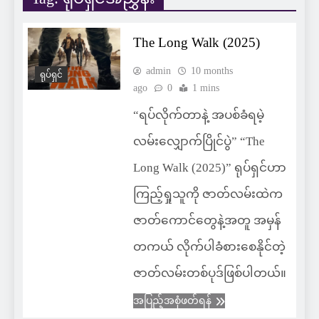
The Long Walk (2025)
admin
10 months
ရုပ်ရှင်
ago
0
1 mins
“ရပ်လိုက်တာနဲ့ အပစ်ခံရမဲ့
လမ်းလျှောက်ပြိုင်ပွဲ” “The
Long Walk (2025)” ရုပ်ရှင်ဟာ
ကြည့်ရှုသူကို ဇာတ်လမ်းထဲက
ဇာတ်ကောင်တွေနဲ့အတူ အမှန်
တကယ် လိုက်ပါခံစားစေနိုင်တဲ့
ဇာတ်လမ်းတစ်ပုဒ်ဖြစ်ပါတယ်။
အပြည့်အစုံဖတ်ရန်