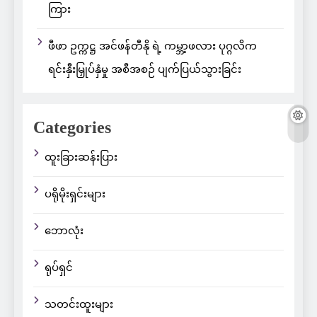
ကြား
ဖီဖာ ဥက္ကဋ္ဌ အင်ဖန်တီနို ရဲ့ ကမ္ဘာ့ဖလား ပုဂ္ဂလိက
ရင်းနှီးမြှုပ်နှံမှု အစီအစဉ် ပျက်ပြယ်သွားခြင်း
Categories
ထူးခြားဆန်းပြား
ပရိုမိုးရှင်းများ
ဘောလုံး
ရုပ်ရှင်
သတင်းထူးများ