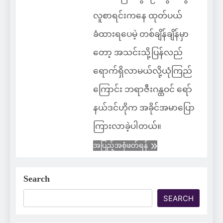
လူစာရင်းကနေ ထုတ်ပယ်
ခံထားရပေမဲ့ တစ်ချိန်ချိန်မှာ
တော့ အသင်းသို့ပြန်လည်
ရောက်ရှိလာမယ်လို့ယုံကြည်
ကြောင်း ဘရာဇီးဂန္ထဝင် ရော်
နယ်ဒင်ဟိုက အခိုင်အမာပြော
ကြားလာခဲ့ပါတယ်။
အပြည့်အစုံဖတ်ရန်
Search
SEARCH