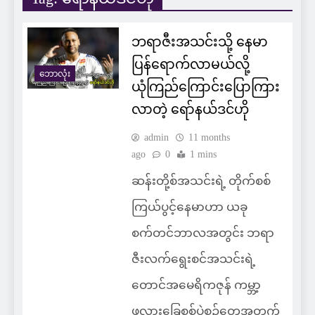
ဘရာဇီးအသင်းသို့ နေမာ
ပြန်ရောက်လာမယ်လို့
ဘောလုံး
ယုံကြည်ကြောင်းပြောကြား
လာတဲ့ ရော်နယ်ဒင်ဟို
admin
11 months
ago
0
1 mins
ဆန်းတို့စ်အသင်းရဲ့ တိုက်စစ်
ကြယ်ပွင့်နေမာဟာ ယခု
စက်တင်ဘာလအတွင်း ဘရာ
ဇီးလက်ရွေးစင်အသင်းရဲ့
တောင်အမေရိကဇုန် ကမ္ဘာ့
ဖလားခြေစစ်ပွဲစဉ်တွေအတွက်