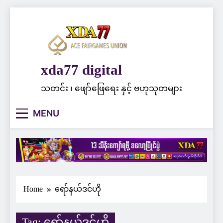
Skip
to
content
xda77 digital
သတင်း ၊ ဖျော်ဖြေရေး နှင့် ဗဟုသုတများ
MENU
Home
ရော်နယ်ဒင်ဟို
Tag:
ရော်နယ်ဒင်ဟို