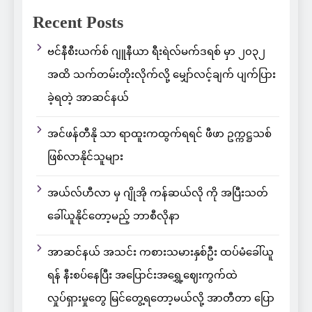
Recent Posts
ဗင်နီစီးယက်စ် ဂျူနီယာ ရီးရဲလ်မက်ဒရစ် မှာ ၂၀၃၂
အထိ သက်တမ်းတိုးလိုက်လို့ မျှော်လင့်ချက် ပျက်ပြား
ခဲ့ရတဲ့ အာဆင်နယ်
အင်ဖန်တီနို သာ ရာထူးကထွက်ရရင် ဖီဖာ ဥက္ကဋ္ဌသစ်
ဖြစ်လာနိုင်သူများ
အယ်လ်ဟီလာ မှ ဂျိုအို ကန်ဆယ်လို ကို အပြီးသတ်
ခေါ်ယူနိုင်တော့မည့် ဘာစီလိုနာ
အာဆင်နယ် အသင်း ကစားသမားနှစ်ဦး ထပ်မံခေါ်ယူ
ရန် နီးစပ်နေပြီး အပြောင်းအရွှေ့ဈေးကွက်ထဲ
လှုပ်ရှားမှုတွေ မြင်တွေ့ရတော့မယ်လို့ အာတီတာ ပြော