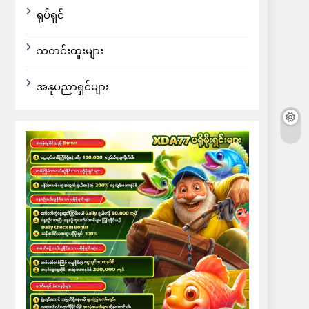
ရုပ်ရှင်
သတင်းထူးများ
အနုပညာရှင်များ