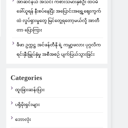
အာဆင်နယ် အသင်း ကစားသမားနှစ်ဦး ထပ်မံ
ခေါ်ယူရန် နီးစပ်နေပြီး အပြောင်းအရွှေ့ဈေးကွက်
ထဲ လှုပ်ရှားမှုတွေ မြင်တွေ့ရတော့မယ်လို့ အာတီ
တာ ပြောကြား
ဖီဖာ ဥက္ကဋ္ဌ အင်ဖန်တီနို ရဲ့ ကမ္ဘာ့ဖလား ပုဂ္ဂလိက
ရင်းနှီးမြှုပ်နှံမှု အစီအစဉ် ပျက်ပြယ်သွားခြင်း
Categories
ထူးခြားဆန်းပြား
ပရိုမိုးရှင်းများ
ဘောလုံး