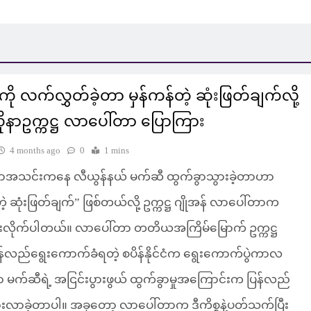
ို လက်လွှတ်ခဲ့တာ မှန်ကန်တဲ့ ဆုံးဖြတ်ချက်လို့
ုနာဥက္ကဋ္ဌ လာပေါ်တာ ပြောကြား
4 months ago
0
1 mins
နာအသင်းကနေ လီယွန်နယ် မက်ဆီ ထွက်ခွာသွားခဲ့တာဟာ
တဲ့ ဆုံးဖြတ်ချက်” ဖြစ်တယ်လို့ ဥက္ကဋ္ဌ ဂျိုအန် လာပေါ်တာက
းလိုက်ပါတယ်။ လာပေါ်တာ တတိယအကြိမ်မြောက် ဥက္ကဋ္ဌ
န်လည်ရွေးကောက်ခံရတဲ့ စပိန်နိုင်ငံက ရွေးကောက်ပွဲကာလ
ာ မက်ဆီရဲ့ အငြင်းပွားဖွယ် ထွက်ခွာမှုအကြောင်းက ပြန်လည်
းလာခဲ့တာပါ။ အခုတော့ လာပေါ်တာက ဒီကိစ္စနဲ့ပတ်သက်ပြီး