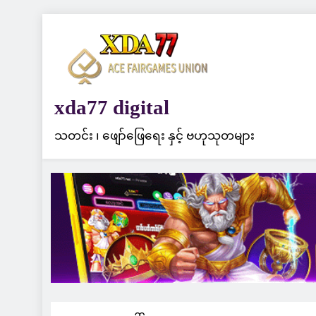
Skip
to
content
xda77 digital
သတင်း ၊ ဖျော်ဖြေရေး နှင့် ဗဟုသုတများ