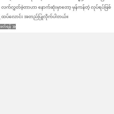
 လက်လွှတ်ခဲ့တာဟာ နောက်ဆုံးမှာတော့ မှန်ကန်တဲ့ လုပ်ရပ်ဖြစ်
ို့ ထပ်လောင်း အတည်ပြုလိုက်ပါတယ်။
ံဖတ်ရန်