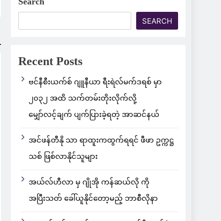
Search
SEARCH
Recent Posts
ဗင်နီစီးယက်စ် ဂျူနီယာ ရီးရဲလ်မက်ဒရစ် မှာ
၂၀၃၂ အထိ သက်တမ်းတိုးလိုက်လို့
မျှော်လင့်ချက် ပျက်ပြားခဲ့ရတဲ့ အာဆင်နယ်
အင်ဖန်တီနို သာ ရာထူးကထွက်ရရင် ဖီဖာ ဥက္ကဋ္ဌ
သစ် ဖြစ်လာနိုင်သူများ
အယ်လ်ဟီလာ မှ ဂျိုအို ကန်ဆယ်လို ကို
အပြီးသတ် ခေါ်ယူနိုင်တော့မည့် ဘာစီလိုနာ