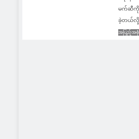
မက်ဆီကို
ခဲ့တယ်လ
အပြည့်အစု