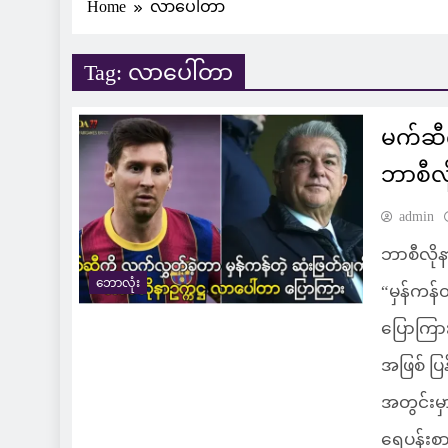
Home
လာပေါ်တာ
Tag:
လာပေါ်တာ
မက်ဆီက
ဘာစီလိ
admin
ဘာစီလို
ဘောလုံး
“မှန်ကန်
ပြောကြာ
အဖြစ် ပြ
အတွင်းမှ
ရေပန်းစာ