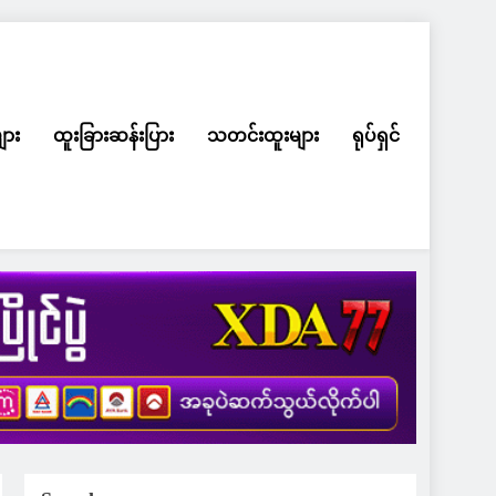
ျား
ထူးခြားဆန်းပြား
သတင်းထူးများ
ရုပ်ရှင်