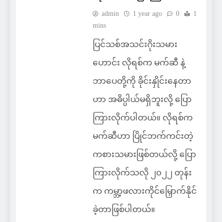
admin
1 year ago
0
1
mins
ပြင်သစ်အသင်းဂိုးသမား
ဟောင်း လိုရစ်က မက်ဆီ နဲ့
ဘာပေတို့ကို ခိုင်းနှိုင်းနေတာ
ဟာ အဓိပ္ပါယ်မရှိဘူးလို့ ပြော
ကြားလိုက်ပါတယ်။ လိုရစ်က
မက်ဆီဟာ ပြိုင်ဘက်ကင်းတဲ့
ကစားသမားဖြစ်တယ်လို့ ပြော
ကြားလိုက်သလို ၂၀၂၂ တုန်း
က ကမ္ဘာ့ဖလားကိုင်မြှောက်နိုင်
ခဲ့တာဖြစ်ပါတယ်။