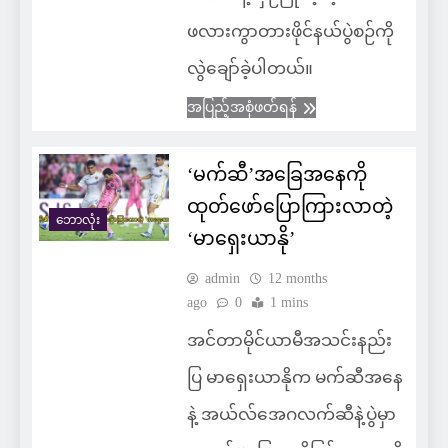
ဖလားကွာတားဖိုင်နယ်ပွဲစဉ်ကို
လွဲချော်ခဲ့ပါတယ်။
အပြည့်အစုံဖတ်ရန်
‘မက်ဆီ’အခြေအနေကို
ထုတ်ဖော်ပြောကြားလာတဲ့
ဘောလုံး
‘မာရှေးယာနို’
admin
12 months
ago
0
1 mins
အင်တာမိုင်ယာမီအသင်းနည်း
ပြ မာရှေးယာနိုက မက်ဆီအနေ
နဲ့ အယ်လ်အေဂလက်ဆီနဲ့ပွဲမှာ