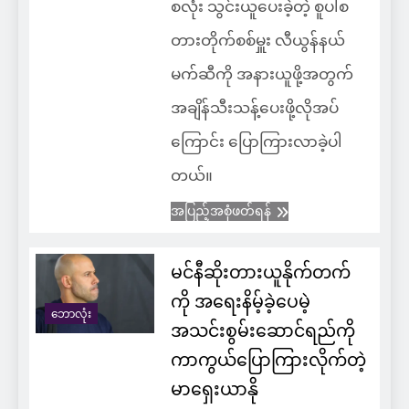
စလုံး သွင်းယူပေးခဲ့တဲ့ စူပါစ
တားတိုက်စစ်မှူး လီယွန်နယ်
မက်ဆီကို အနားယူဖို့အတွက်
အချိန်သီးသန့်ပေးဖို့လိုအပ်
ကြောင်း ပြောကြားလာခဲ့ပါ
တယ်။
အပြည့်အစုံဖတ်ရန်
မင်နီဆိုးတားယူနိုက်တက်
ကို အရေးနိမ့်ခဲ့ပေမဲ့
ဘောလုံး
အသင်းစွမ်းဆောင်ရည်ကို
ကာကွယ်ပြောကြားလိုက်တဲ့
မာရှေးယာနို