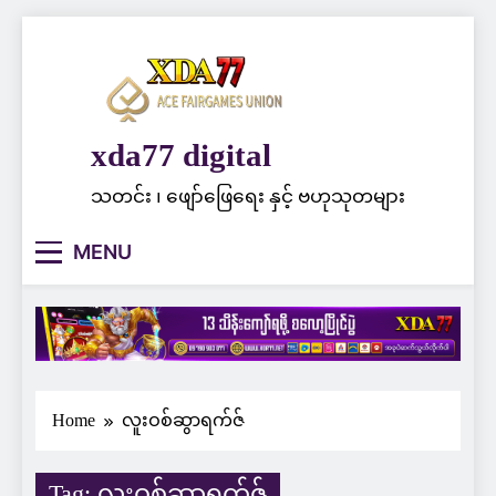
Skip
to
content
xda77 digital
သတင်း ၊ ဖျော်ဖြေရေး နှင့် ဗဟုသုတများ
MENU
Home
လူးဝစ်ဆွာရက်ဇ်
Tag:
လူးဝစ်ဆွာရက်ဇ်