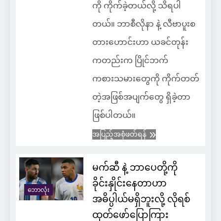
ကို ကိုက်ခဲ့တယ်လို့ သိရပါ
တယ်။ ဘာစီလိုနာ နဲ့ လီဗာပူးစ
တားဟောင်းဟာ ယခင်တုန်း
ကတည်းက ပြိုင်ဘက်
ကစားသမားတွေကို ကိုက်တတ်
တဲ့အဖြစ်အပျက်တွေ ရှိခဲ့တာ
ဖြစ်ပါတယ်။
အပြည့်အစုံဖတ်ရန်
မက်ဆီ နဲ့ ဘာပေတို့ကို
ခိုင်းနှိုင်းနေတာဟာ
ဘောလုံး
အဓိပ္ပါယ်မရှိဘူးလို့ လိုရစ်
ထုတ်ဖော်ပြောကြား