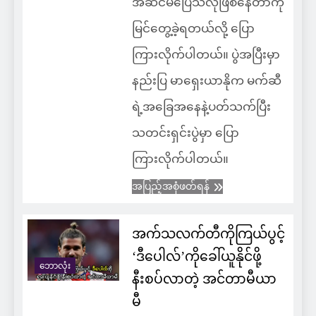
အဆင်မပြေသလိုဖြစ်နေတာကို
မြင်တွေ့ခဲ့ရတယ်လို့ ပြော
ကြားလိုက်ပါတယ်။ ပွဲအပြီးမှာ
နည်းပြ မာရှေးယာနိုက မက်ဆီ
ရဲ့အခြေအနေနဲ့ပတ်သက်ပြီး
သတင်းရှင်းပွဲမှာ ပြော
ကြားလိုက်ပါတယ်။
အပြည့်အစုံဖတ်ရန်
အက်သလက်တီကိုကြယ်ပွင့်
‘ဒီပေါလ်’ကိုခေါ်ယူနိုင်ဖို့
ဘောလုံး
နီးစပ်လာတဲ့ အင်တာမီယာ
မီ