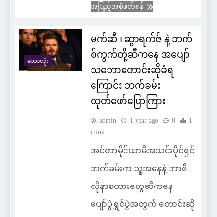
အပြည့်အစုံဖတ်ရန်
မက်ဆီ ၊ ဆွာရက်ဇ် နဲ့ ဘက်
စ်ကွက်တို့ဆီကနေ အပျော်
ဘောလုံး
သဘောတောင်းဆိုခံရ
ကြောင်း ဘက်ခမ်း
ထုတ်ဖော်ပြောကြား
admin
1 year ago
0
1
mins
အင်တာမိုင်ယာမီအသင်းပိုင်ရှင်
ဘက်ခမ်းက သူ့အနေနဲ့ ဘာစီ
လိုနာစတားတွေဆီကနေ
ပျော်ပွဲရွှင်ပွဲအတွက် တောင်းဆို