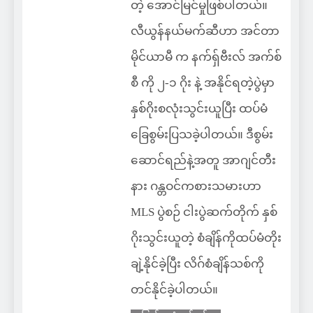
တဲ့ အောင်မြင်မှုဖြစ်ပါတယ်။
လီယွန်နယ်မက်ဆီဟာ အင်တာ
မိုင်ယာမီ က နက်ရှ်ဗီးလ် အက်စ်
စီ ကို ၂-၁ ဂိုး နဲ့ အနိုင်ရတဲ့ပွဲမှာ
နှစ်ဂိုးစလုံးသွင်းယူပြီး ထပ်မံ
ခြေစွမ်းပြသခဲ့ပါတယ်။ ဒီစွမ်း
ဆောင်ရည်နဲ့အတူ အာဂျင်တီး
နား ဂန္တဝင်ကစားသမားဟာ
MLS ပွဲစဉ် ငါးပွဲဆက်တိုက် နှစ်
ဂိုးသွင်းယူတဲ့ စံချိန်ကိုထပ်မံတိုး
ချဲ့နိုင်ခဲ့ပြီး လိဂ်စံချိန်သစ်ကို
တင်နိုင်ခဲ့ပါတယ်။