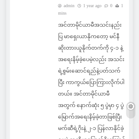
admin
1 year ago
0
1
mins
အင်တာမိုင်ယာမီအသင်းနည်း
ပြ မာရှေးယာနိုကတော့ မင်နီ
ဆိုးတားယူနိုက်တက်ကို ၄-၁ နဲ့
အရေးနိမ့်ခဲ့ပေမဲ့လည်း အသင်း
ရဲ့စွမ်းဆောင်ရည်နဲ့ပတ်သက်
ပြီး ကာကွယ်ပြောကြားလိုက်ပါ
တယ်။ အင်တာမိုင်ယာမီ
အတွက် နောက်ဆုံး ၅ ပွဲမှာ ၄ ပွဲ
မြောက်အရေးနိမ့်ခဲ့တာဖြစ်ပြီး
မက်ဆီရဲ့ဂိုးနဲ့ ၂-၁ ပြန်လာနိုင်ခဲ့