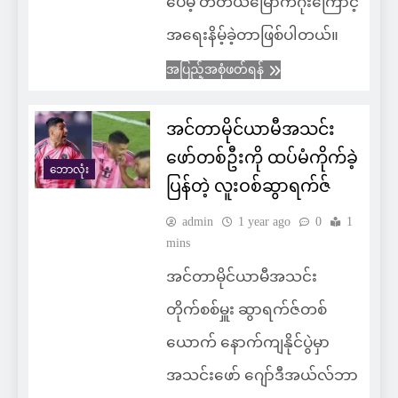
ပေမဲ့ တတိယမြောက်ဂိုးကြောင့်
အရေးနိမ့်ခဲ့တာဖြစ်ပါတယ်။
အပြည့်အစုံဖတ်ရန်
အင်တာမိုင်ယာမီအသင်း
ဖော်တစ်ဦးကို ထပ်မံကိုက်ခဲ့
ဘောလုံး
ပြန်တဲ့ လူးဝစ်ဆွာရက်ဇ်
admin
1 year ago
0
1
mins
အင်တာမိုင်ယာမီအသင်း
တိုက်စစ်မှူး ဆွာရက်ဇ်တစ်
ယောက် နောက်ကျနိုင်ပွဲမှာ
အသင်းဖော် ဂျော်ဒီအယ်လ်ဘာ