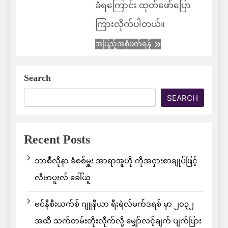
ခံရကြောင်း ထုတ်ဖော်ပြော
ကြားလိုက်ပါတယ်။
အပြည့်အစုံဖတ်ရန်
Search
SEARCH
Recent Posts
ဘာစီလိုနာ ခံစစ်မှူး အာရာအူဟို ကိုအငှားစာချုပ်ဖြင့်
လီဗာပူးလ် ခေါ်ယူ
ဗင်နီစီးယက်စ် ဂျူနီယာ ရီးရဲလ်မက်ဒရစ် မှာ ၂၀၃၂
အထိ သက်တမ်းတိုးလိုက်လို့ မျှော်လင့်ချက် ပျက်ပြား