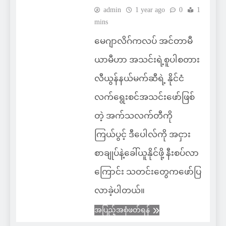
admin
1 year ago
0
1
mins
မေဂျာလိဂ်ကလပ် အင်တာမီ
ယာမီဟာ အသင်းရဲ့စူပါစတား
လီယွန်နယ်မက်ဆီရဲ့ နိုင်ငံ
လက်ရွေးစင်အသင်းဖော်ဖြစ်
တဲ့ အက်သလက်တီကို
ကြယ်ပွင့် ဒီပေါလ်ကို အငှား
စာချုပ်နဲ့ခေါ်ယူနိုင်ဖို့ နီးစပ်လာ
ကြောင်း သတင်းတွေကဖော်ပြ
လာခဲ့ပါတယ်။
အပြည့်အစုံဖတ်ရန်