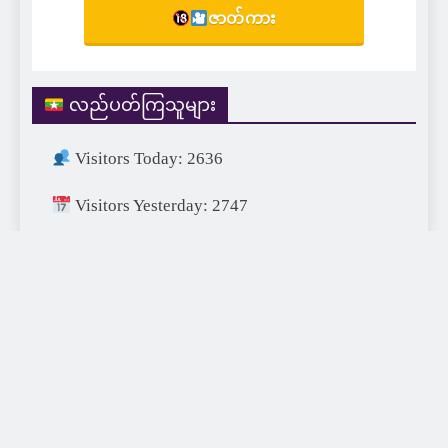
ဇာတ်ကား
လည်ပတ်ကြသူများ
Visitors Today: 2636
Visitors Yesterday: 2747
Visitors This Month: 26334
Visitors This Year: 690647
Visitors Last Year: 752715
Total Visitors: 1457507