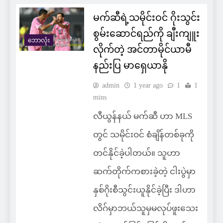
မက်ဆီရဲ့သမိုင်းဝင် ဂိုးသွင်း
စွမ်းဆောင်ရည်ကို ချီးကျူး
ဘောလုံး
လိုက်တဲ့ အင်တာမိုင်ယာမီ
နည်းပြ မာရှေယာနို
admin
1 year ago
1
1
mins
လီယွန်နယ် မက်ဆီ ဟာ MLS
တွင် သမိုင်းဝင် စံချိန်တစ်ခုကို
တင်နိုင်ခဲ့ပါတယ်။ သူဟာ
ဆက်တိုက်ကစားခဲ့တဲ့ ငါးပွဲမှာ
နှစ်ဂိုးစီသွင်းယူနိုင်ခဲ့ပြီး ဒါဟာ
လိဂ်မှာဘယ်သူမှမလုပ်ဖူးသေး