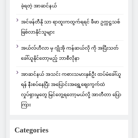
ခဲ့ရတဲ့ အာဆင်နယ်
အင်ဖန်တီနို သာ ရာထူးကထွက်ရရင် ဖီဖာ ဥက္ကဋ္ဌသစ်
ဖြစ်လာနိုင်သူများ
အယ်လ်ဟီလာ မှ ဂျိုအို ကန်ဆယ်လို ကို အပြီးသတ်
ခေါ်ယူနိုင်တော့မည့် ဘာစီလိုနာ
အာဆင်နယ် အသင်း ကစားသမားနှစ်ဦး ထပ်မံခေါ်ယူ
ရန် နီးစပ်နေပြီး အပြောင်းအရွှေ့ဈေးကွက်ထဲ
လှုပ်ရှားမှုတွေ မြင်တွေ့ရတော့မယ်လို့ အာတီတာ ပြော
ကြား
Categories