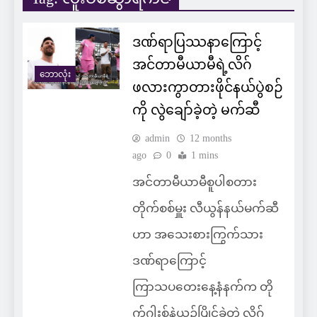
ဒဏ်ရာပြဿနာကြောင့်
အင်တာမီယာမီရဲ့လိဂ်
ဘောလုံး
ဖလားကွာတားဖိုင်နယ်ပွဲစဉ်
ကို လွဲချော်ခဲ့တဲ့ မက်ဆီ
admin
12 months
ago
0
1 mins
အင်တာမီယာမီစူပါစတား
တိုက်စစ်မှူး လီယွန်နယ်မက်ဆီ
ဟာ အသေးစားကြွက်သား
ဒဏ်ရာကြောင့်
ကြာသပတေးနေ့နံနက်က တို
က်ဂါးစ်နဲ့ယှဉ်ပြိုင်ခဲ့တဲ့ လိဂ်