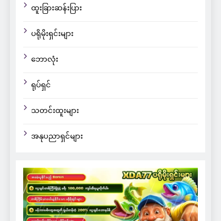
ထူးခြားဆန်းပြား
ပရိုမိုးရှင်းများ
ဘောလုံး
ရုပ်ရှင်
သတင်းထူးများ
အနုပညာရှင်များ