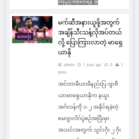
အပြည့်အစုံဖတ်ရန်
မက်ဆီအနားယူဖို့အတွက်
အချိန်သီးသန့်လိုအပ်တယ်
ဘောလုံး
လို့ ပြောကြားလာတဲ့ မာရှေ
ယာနို
admin
1 year ago
0
1
mins
အင်တာမီယာမီနည်းပြ ဂျာဗီ
ယာမာရှေယာနိုက နယူး
အင်္ဂလန်ကို ၁-၂ အနိုင်ရခဲ့တဲ့
မေဂျာလိဂ်ပွဲစဉ်အပြီးမှာ
အသင်းအတွက် သွင်းဂိုး ၂ ဂိုး