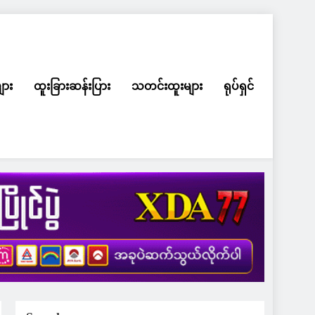
ျား
ထူးခြားဆန်းပြား
သတင်းထူးများ
ရုပ်ရှင်