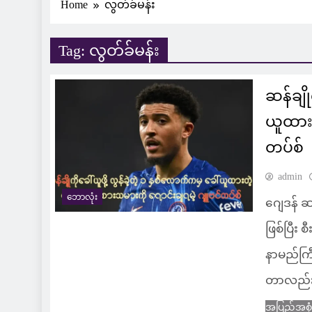
Home
လွတ်ခ်မန်း
Tag:
လွတ်ခ်မန်း
ဆန်ချို
ယူထားတ
တပ်စ်
admin
ဘောလုံး
ဂျေဒန် ဆန
ဖြစ်ပြီး
နာမည်ကြီ
တာလည်း
အပြည့်အစု