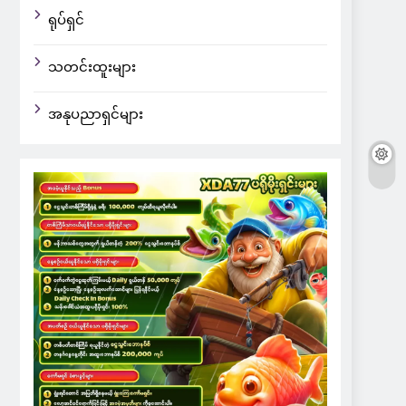
ရုပ်ရှင်
သတင်းထူးများ
အနုပညာရှင်များ