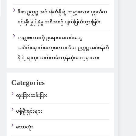
ဖီဖာ ဥက္ကဋ္ဌ အင်ဖန်တီနို ရဲ့ ကမ္ဘာ့ဖလား ပုဂ္ဂလိက
ရင်းနှီးမြှုပ်နှံမှု အစီအစဉ် ပျက်ပြယ်သွားခြင်း
ကမ္ဘာ့ဖလားကို ဥရောပအသင်းတွေ
သပိတ်မှောက်တော့မလား၊ ဖီဖာ ဥက္ကဋ္ဌ အင်ဖန်တီ
နို ရဲ့ ရာထူး သက်တမ်း ကုန်ဆုံးတော့မှာလား
Categories
ထူးခြားဆန်းပြား
ပရိုမိုးရှင်းများ
ဘောလုံး