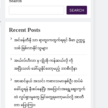
Search
SEARCH
Recent Posts
အင်ဖန်တီနို သာ ရာထူးကထွက်ရရင် ဖီဖာ ဥက္ကဋ္ဌ
သစ် ဖြစ်လာနိုင်သူများ
အယ်လ်ဟီလာ မှ ဂျိုအို ကန်ဆယ်လို ကို
အပြီးသတ် ခေါ်ယူနိုင်တော့မည့် ဘာစီလိုနာ
အာဆင်နယ် အသင်း ကစားသမားနှစ်ဦး ထပ်မံ
ခေါ်ယူရန် နီးစပ်နေပြီး အပြောင်းအရွှေ့ဈေးကွက်
ထဲ လှုပ်ရှားမှုတွေ မြင်တွေ့ရတော့မယ်လို့ အာတီ
တာ ပြောကြား