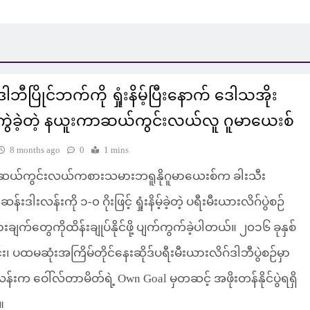
ါဘီပြိုင်ဘက်ကို ရှုံးနိမ့်ပြီးနောက် ဒေါသအိုး
ကွဲခဲ့တဲ့ နယူးကာဆယ်ကွင်းလယ်လူ ဂူမာယေးစ်
8 months ago
0
1 mins
ယ်ကွင်းလယ်ကစားသမားဘရူနိုဂူမာယေးစ်က ခါးသီး
န်းဒါးလန်းကို ၁-၀ ဂိုးဖြင့် ရှုံးနိမ့်ခဲ့တဲ့ ပရီးမီးယားလိဂ်ပွဲစဉ်
ားချက်တွေကိုထိန်းချုပ်နိုင်ဖို့ ပျက်ကွက်ခဲ့ပါတယ်။ ၂၀၁၆ ခုနှစ်
်း၊ ပထမဆုံးအကြိမ်တိုင်နေးဆိုဒ်ပရီးမီးယားလိဂ်ဒါဘီပွဲစဉ်မှာ
န်းက ဝေါ်လ်တာမိတ်ရဲ့ Own Goal မှတဆင့် အဖိုးတန်နိုင်ပွဲရရှိ
။