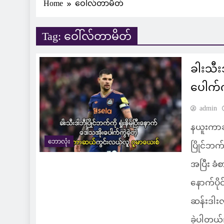
Home
ဝေါ်လ်တာမိတ်
Tag:
ဝေါ်လ်တာမိတ်
ခါးသီးဒ
ပေါက်
admin
နယူးကာဆ
ဘောလုံး
ပြိုင်ဘက်ဆ
အပြီး ခံစ
နောက်ပိုင
ဆန်းဒါးလ
ခဲ့ပါတယ်