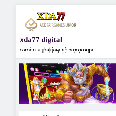
Skip
to
content
xda77 digital
သတင်း ၊ ဖျော်ဖြေရေး နှင့် ဗဟုသုတများ