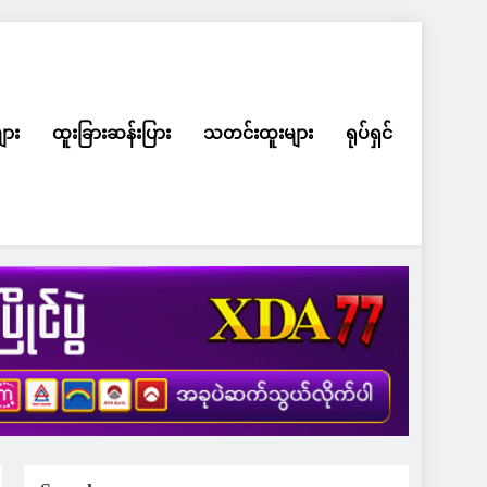
ျား
ထူးခြားဆန်းပြား
သတင်းထူးများ
ရုပ်ရှင်