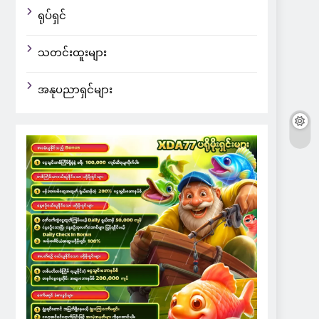
ရုပ်ရှင်
သတင်းထူးများ
အနုပညာရှင်များ