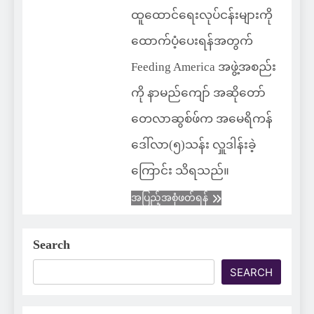
ထူထောင်ရေးလုပ်ငန်းများကို
ထောက်ပံ့ပေးရန်အတွက်
Feeding America အဖွဲ့အစည်း
ကို နာမည်ကျော် အဆိုတော်
တေလာဆွစ်ဖ်က အမေရိကန်
ဒေါ်လာ(၅)သန်း လှူဒါန်းခဲ့
ကြောင်း သိရသည်။
အပြည့်အစုံဖတ်ရန်
Search
SEARCH