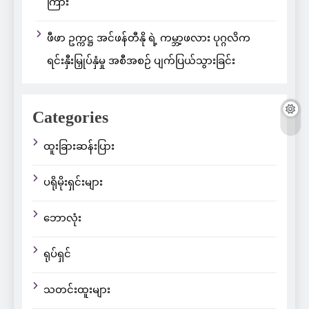
ကြား
ဖီဖာ ဥက္ကဋ္ဌ အင်ဖန်တီနို ရဲ့ ကမ္ဘာ့ဖလား ပုဂ္ဂလိက
ရင်းနှီးမြှုပ်နှံမှု အစီအစဉ် ပျက်ပြယ်သွားခြင်း
Categories
ထူးခြားဆန်းပြား
ပရိုမိုးရှင်းများ
ဘောလုံး
ရုပ်ရှင်
သတင်းထူးများ