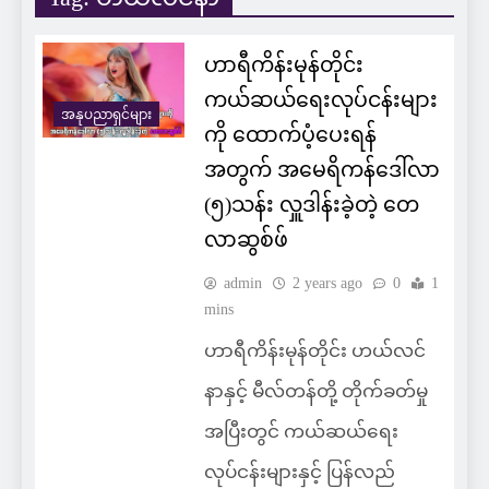
ဟာရီကိန်းမုန်တိုင်း
ကယ်ဆယ်ရေးလုပ်ငန်းများ
အနုပညာရှင်များ
ကို ထောက်ပံ့ပေးရန်
အတွက် အမေရိကန်ဒေါ်လာ
(၅)သန်း လှူဒါန်းခဲ့တဲ့ တေ
လာဆွစ်ဖ်
admin
2 years ago
0
1
mins
ဟာရီကိန်းမုန်တိုင်း ဟယ်လင်
နာနှင့် မီလ်တန်တို့ တိုက်ခတ်မှု
အပြီးတွင် ကယ်ဆယ်ရေး
လုပ်ငန်းများနှင့် ပြန်လည်