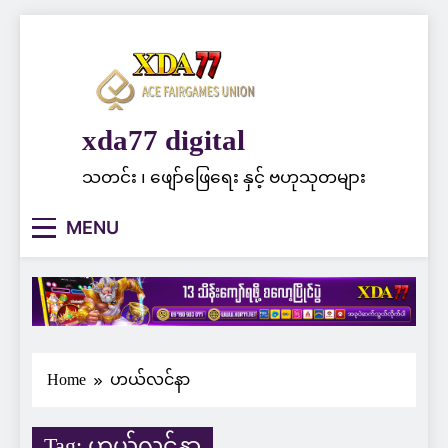
Skip
to
content
xda77 digital
သတင်း ၊ ဖျော်ဖြေရေး နှင့် ဗဟုသုတများ
MENU
Home
ဟယ်လင်နာ
Tag:
ဟယ်လင်နာ