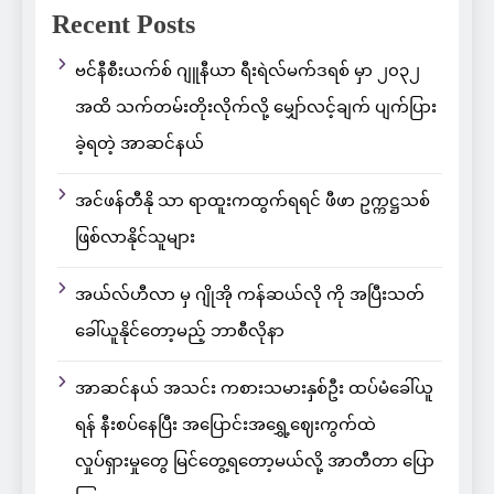
Recent Posts
ဗင်နီစီးယက်စ် ဂျူနီယာ ရီးရဲလ်မက်ဒရစ် မှာ ၂၀၃၂
အထိ သက်တမ်းတိုးလိုက်လို့ မျှော်လင့်ချက် ပျက်ပြား
ခဲ့ရတဲ့ အာဆင်နယ်
အင်ဖန်တီနို သာ ရာထူးကထွက်ရရင် ဖီဖာ ဥက္ကဋ္ဌသစ်
ဖြစ်လာနိုင်သူများ
အယ်လ်ဟီလာ မှ ဂျိုအို ကန်ဆယ်လို ကို အပြီးသတ်
ခေါ်ယူနိုင်တော့မည့် ဘာစီလိုနာ
အာဆင်နယ် အသင်း ကစားသမားနှစ်ဦး ထပ်မံခေါ်ယူ
ရန် နီးစပ်နေပြီး အပြောင်းအရွှေ့ဈေးကွက်ထဲ
လှုပ်ရှားမှုတွေ မြင်တွေ့ရတော့မယ်လို့ အာတီတာ ပြော