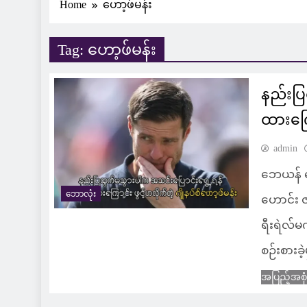
Home
ဟော့ဖ်မန်း
Tag:
ဟော့ဖ်မန်း
နည်းပြ
ထားကြေ
admin
ဘေယန် လ
ဘောလုံး
ဟောင်း ဇ
ရီးရဲလ်မက
စဉ်းစားခဲ
အပြည့်အစု