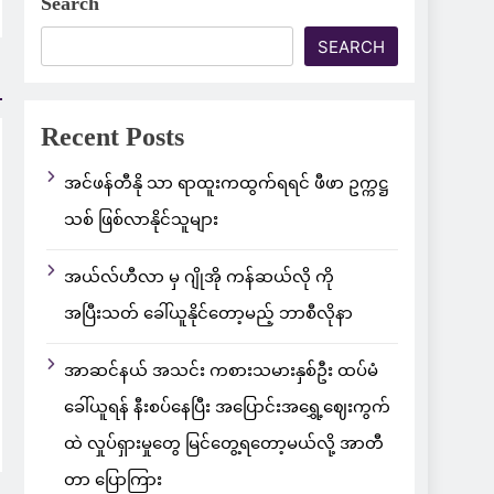
Search
SEARCH
Recent Posts
အင်ဖန်တီနို သာ ရာထူးကထွက်ရရင် ဖီဖာ ဥက္ကဋ္ဌ
သစ် ဖြစ်လာနိုင်သူများ
အယ်လ်ဟီလာ မှ ဂျိုအို ကန်ဆယ်လို ကို
အပြီးသတ် ခေါ်ယူနိုင်တော့မည့် ဘာစီလိုနာ
အာဆင်နယ် အသင်း ကစားသမားနှစ်ဦး ထပ်မံ
ခေါ်ယူရန် နီးစပ်နေပြီး အပြောင်းအရွှေ့ဈေးကွက်
ထဲ လှုပ်ရှားမှုတွေ မြင်တွေ့ရတော့မယ်လို့ အာတီ
တာ ပြောကြား