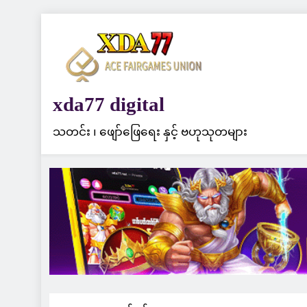
Skip
to
content
xda77 digital
သတင်း ၊ ဖျော်ဖြေရေး နှင့် ဗဟုသုတများ