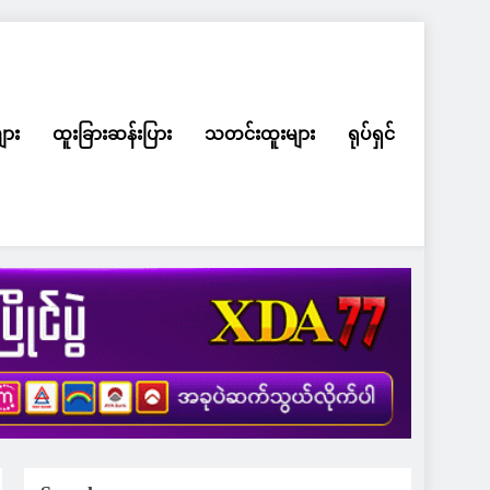
ျား
ထူးခြားဆန်းပြား
သတင်းထူးများ
ရုပ်ရှင်