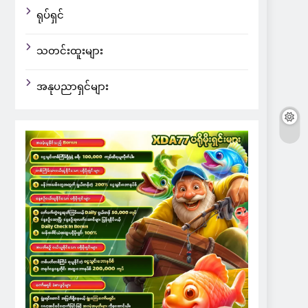
ရုပ်ရှင်
သတင်းထူးများ
အနုပညာရှင်များ