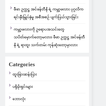
ဖီဖာ ဥက္ကဋ္ဌ အင်ဖန်တီနို ရဲ့ ကမ္ဘာ့ဖလား ပုဂ္ဂလိက
ရင်းနှီးမြှုပ်နှံမှု အစီအစဉ် ပျက်ပြယ်သွားခြင်း
ကမ္ဘာ့ဖလားကို ဥရောပအသင်းတွေ
သပိတ်မှောက်တော့မလား၊ ဖီဖာ ဥက္ကဋ္ဌ အင်ဖန်တီ
နို ရဲ့ ရာထူး သက်တမ်း ကုန်ဆုံးတော့မှာလား
Categories
ထူးခြားဆန်းပြား
ပရိုမိုးရှင်းများ
ဘောလုံး