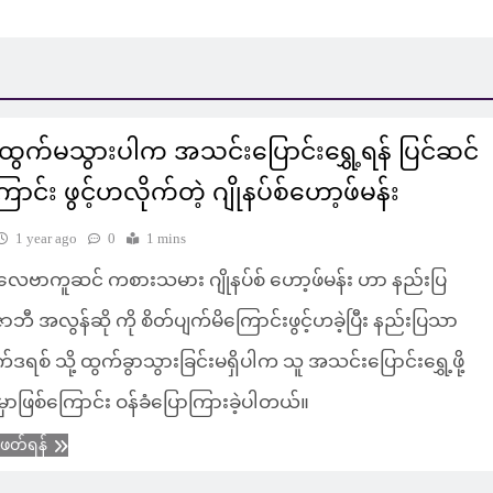
ထွက်မသွားပါက အသင်းပြောင်းရွှေ့ရန် ပြင်ဆင်
ာင်း ဖွင့်ဟလိုက်တဲ့ ဂျိုနပ်စ်ဟော့ဖ်မန်း
1 year ago
0
1 mins
ေဗာကူဆင် ကစားသမား ဂျိုနပ်စ် ဟော့ဖ်မန်း ဟာ နည်းပြ
ာဘီ အလွန်ဆို ကို စိတ်ပျက်မိကြောင်းဖွင့်ဟခဲ့ပြီး နည်းပြသာ
်ဒရစ် သို့ ထွက်ခွာသွားခြင်းမရှိပါက သူ အသင်းပြောင်းရွှေ့ဖို့
့မှာဖြစ်ကြောင်း ဝန်ခံပြောကြားခဲ့ပါတယ်။
ံဖတ်ရန်