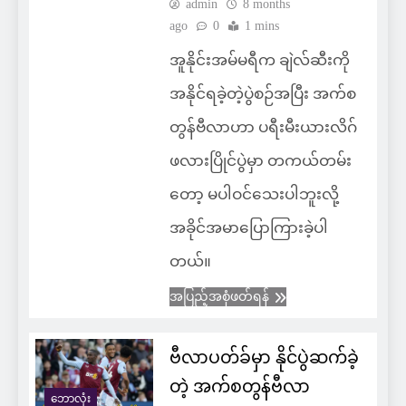
admin
8 months
ago
0
1 mins
အူနိုင်းအမ်မရီက ချဲလ်ဆီးကို
အနိုင်ရခဲ့တဲ့ပွဲစဉ်အပြီး အက်စ
တွန်ဗီလာဟာ ပရီးမီးယားလိဂ်
ဖလားပြိုင်ပွဲမှာ တကယ်တမ်း
တော့ မပါဝင်သေးပါဘူးလို့
အခိုင်အမာပြောကြားခဲ့ပါ
တယ်။
အပြည့်အစုံဖတ်ရန်
ဗီလာပတ်ခ်မှာ နိုင်ပွဲဆက်ခဲ့
တဲ့ အက်စတွန်ဗီလာ
ဘောလုံး