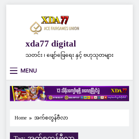
Skip
to
content
xda77 digital
သတင်း ၊ ဖျော်ဖြေရေး နှင့် ဗဟုသုတများ
MENU
Home
အက်စတွန်ဗီလာ
Tag:
အက်စတွန်ဗီလာ