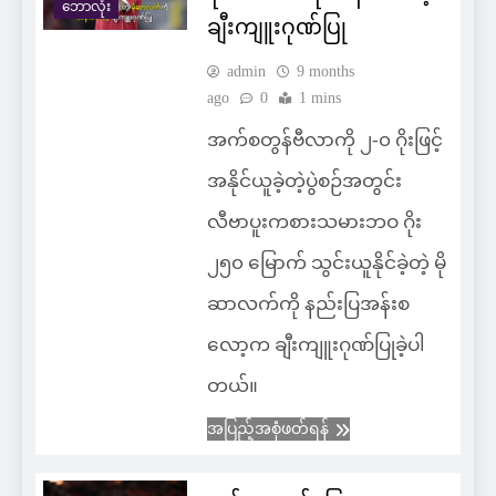
ဘောလုံး
ချီးကျူးဂုဏ်ပြု
admin
9 months
ago
0
1 mins
အက်စတွန်ဗီလာကို ၂-၀ ဂိုးဖြင့်
အနိုင်ယူခဲ့တဲ့ပွဲစဉ်အတွင်း
လီဗာပူးကစားသမားဘဝ ဂိုး
၂၅၀ မြောက် သွင်းယူနိုင်ခဲ့တဲ့ မို
ဆာလက်ကို နည်းပြအန်းစ
လော့က ချီးကျူးဂုဏ်ပြုခဲ့ပါ
တယ်။
အပြည့်အစုံဖတ်ရန်