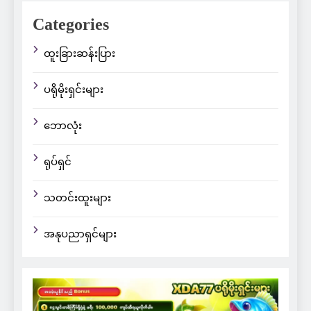
Categories
ထူးခြားဆန်းပြား
ပရိုမိုးရှင်းများ
ဘောလုံး
ရုပ်ရှင်
သတင်းထူးများ
အနုပညာရှင်များ