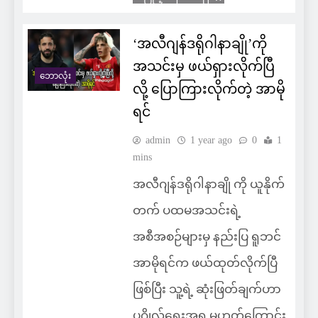
‘အလီဂျန်ဒရိုဂါနာချို’ကို
အသင်းမှ ဖယ်ရှားလိုက်ပြီ
ဘောလုံး
လို့ ပြောကြားလိုက်တဲ့ အာမို
ရင်
admin
1 year ago
0
1
mins
အလီဂျန်ဒရိုဂါနာချို ကို ယူနိုက်
တက် ပထမအသင်းရဲ့
အစီအစဉ်များမှ နည်းပြ ရူဘင်
အာမိုရင်က ဖယ်ထုတ်လိုက်ပြီ
ဖြစ်ပြီး သူ့ရဲ့ ဆုံးဖြတ်ချက်ဟာ
ပုဂ္ဂိုလ်ရေးအရ မဟုတ်ကြောင်း