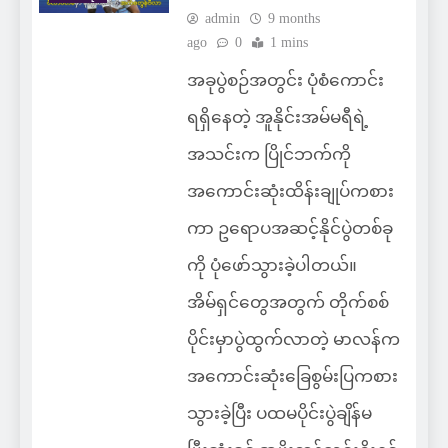
admin
9 months
ago
0
1 mins
အခုပွဲစဉ်အတွင်း ပုံစံကောင်း
ရရှိနေတဲ့ အူနိုင်းအမ်မရီရဲ့
အသင်းက ပြိုင်ဘက်ကို
အကောင်းဆုံးထိန်းချုပ်ကစား
ကာ ဥရောပအဆင့်နိုင်ပွဲတစ်ခု
ကို ပုံဖော်သွားခဲ့ပါတယ်။
အိမ်ရှင်တွေအတွက် တိုက်စစ်
ပိုင်းမှာပွဲထွက်လာတဲ့ မာလန်က
အကောင်းဆုံးခြေစွမ်းပြကစား
သွားခဲ့ပြီး ပထမပိုင်းပွဲချိန်မ