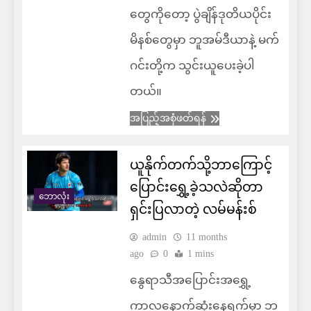
တွေကိုတော့ ပွဲချိန်ဒုတိယပိုင်း
မိနစ်တွေမှာ ဘူအမ်ဒီယာနဲ့ မက်
ဂင်းတို့က သွင်းယူပေးခဲ့ပါ
တယ်။
အပြည့်အစုံဖတ်ရန်
ယူနိုက်တက်သို့ဘာကြောင့်
ပြောင်းရွှေ့ခဲ့သလဲဆိုတာ
ဘောလုံး
ရှင်းပြလာတဲ့ လမ်မန်းစ်
admin
11 months
ago
0
1 mins
နွေရာသီအပြောင်းအရွှေ့
ကာလနောက်ဆုံးနေ့ရက်မှာ ဘ