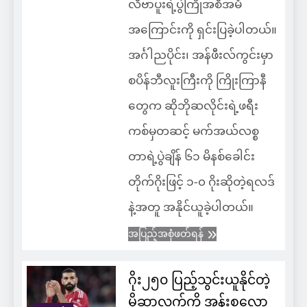
လီဗာပူးရဲ့ပွဲကြိုအစီအမံ
အကြောင်းကို ရှင်းပြခဲ့ပါတယ်။
အင်္ဂါညပိုင်း၊ အန်ဖီးလ်ကွင်းမှာ
စပိန်ဘီလူးကြီးကို ကြိုးကြာနီ
တွေက ဆိုဘိုဆလိုင်းရဲ့ဖရီး
ကစ်မှတဆင့် မက်အယ်လစ္စ
တာရဲ့ပွဲချိန် ၆၁ မိနစ်ခေါင်း
တိုက်ဂိုးဖြင့် ၁-၀ ဂိုးဆိုတဲ့ရလဒ်
နဲ့အတူ အနိုင်ယူခဲ့ပါတယ်။
အပြည့်အစုံဖတ်ရန်
ဂိုး၂၅၀ ပြည့်သွင်းယူနိုင်တဲ့
မိုဆာလက်ကို အန်းစလော့