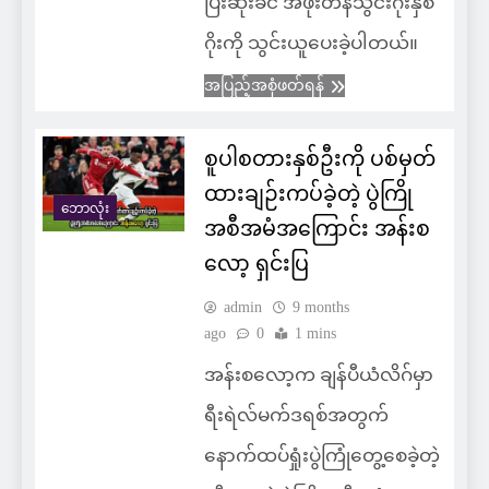
ပြီးဆုံးခင် အဖိုးတန်သွင်းဂိုးနှစ်
ဂိုးကို သွင်းယူပေးခဲ့ပါတယ်။
အပြည့်အစုံဖတ်ရန်
စူပါစတားနှစ်ဦးကို ပစ်မှတ်
ထားချဉ်းကပ်ခဲ့တဲ့ ပွဲကြို
ဘောလုံး
အစီအမံအကြောင်း အန်းစ
လော့ ရှင်းပြ
admin
9 months
ago
0
1 mins
အန်းစလော့က ချန်ပီယံလိဂ်မှာ
ရီးရဲလ်မက်ဒရစ်အတွက်
နောက်ထပ်ရှုံးပွဲကြုံတွေ့စေခဲ့တဲ့