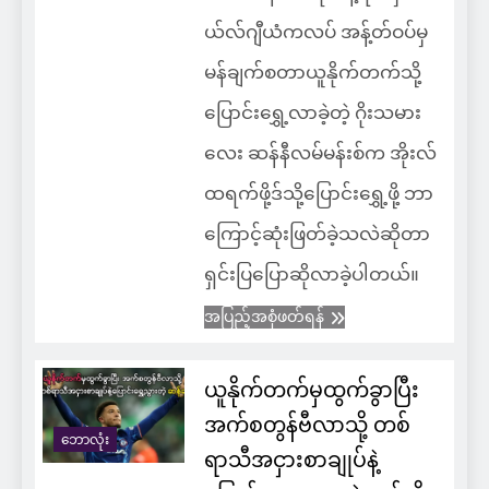
ယ်လ်ဂျီယံကလပ် အန့်တ်ဝပ်မှ
မန်ချက်စတာယူနိုက်တက်သို့
ပြောင်းရွှေ့လာခဲ့တဲ့ ဂိုးသမား
လေး ဆန်နီလမ်မန်းစ်က အိုးလ်
ထရက်ဖို့ဒ်သို့ပြောင်းရွှေ့ဖို့ ဘာ
ကြောင့်ဆုံးဖြတ်ခဲ့သလဲဆိုတာ
ရှင်းပြပြောဆိုလာခဲ့ပါတယ်။
အပြည့်အစုံဖတ်ရန်
ယူနိုက်တက်မှထွက်ခွာပြီး
အက်စတွန်ဗီလာသို့ တစ်
ဘောလုံး
ရာသီအငှားစာချုပ်နဲ့