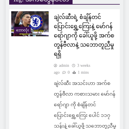
ချဲလ်ဆီးရဲ့ စံချိန်တင်
ပြောင်းရွှေ့ကြေးနဲ့ မော်ဂန်
ဘောလုံး
ရော်ဂျာကို ခေါ်ယူဖို့ အက်စ
တွန်ဗီလာနဲ့ သဘောတူညီမှု
ရရှိ
admin
3 weeks
ago
0
1 mins
ချဲလ်ဆီး အသင်းဟာ အက်စ
တွန်ဗီလာ ကစားသမား မော်ဂန်
ရော်ဂျာ ကို စံချိန်တင်
ပြောင်းရွှေ့ကြေး ပေါင် ၁၁၇
သန်းနဲ့ ခေါ်ယူဖို့ သဘောတူညီမှု