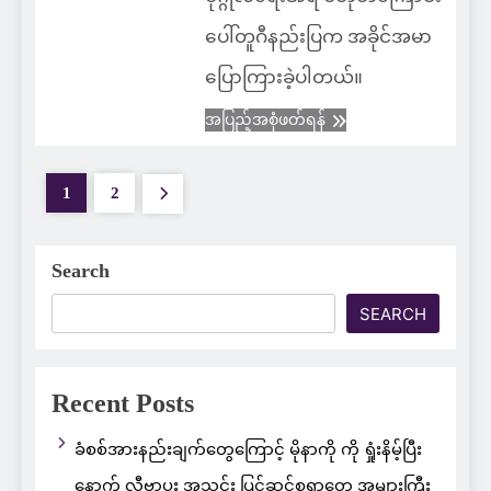
ပေါ်တူဂီနည်းပြက အခိုင်အမာ
ပြောကြားခဲ့ပါတယ်။
အပြည့်အစုံဖတ်ရန်
1
2
Search
SEARCH
Recent Posts
ခံစစ်အားနည်းချက်တွေကြောင့် မိုနာကို ကို ရှုံးနိမ့်ပြီး
နောက် လီဗာပူး အသင်း ပြင်ဆင်စရာတွေ အများကြီး