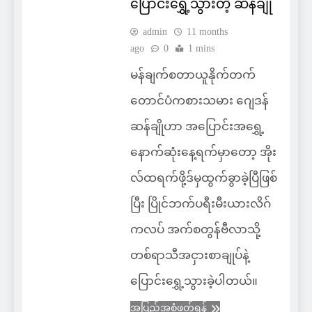
ပြောင်းရွှေ့သွားတဲ့ ဆန်ချို
admin
11 months
ago
0
1 mins
မန်ချက်စတာယူနိုက်တက်
တောင်ပံကစားသမား ဂျေဒန်
ဆန်ချိုဟာ အပြောင်းအရွှေ့
နောက်ဆုံးနေ့ရက်မှာတော့ အိုး
လ်ထရက်ဖို့ဒ်မှထွက်ခွာခဲ့ပြီဖြစ်
ပြီး ပြိုင်ဘက်ပရီးမီးယားလိဂ်
ကလပ် အက်စတွန်ဗီလာသို့
တစ်ရာသီအငှားစာချုပ်နဲ့
ပြောင်းရွှေ့သွားခဲ့ပါတယ်။
အပြည့်အစုံဖတ်ရန်