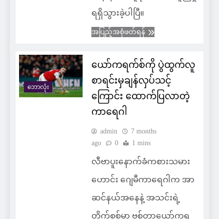
ရရှိသွားခဲ့ပါပြီ။
အပြည့်အစုံဖတ်ရန်
ယော်ကရက်စ်ကို ပွဲထွက်လူ
စာရင်းမှချန်လှပ်သင့်
ဘောလုံး
ကြောင်း ထောက်ပြလာတဲ့
ကာရေဂါ
admin
7 months
ago
0
1 mins
လီဗာပူးနောက်ခံကစားသမား
ဟောင်း ဂျေမီကာရေဂါက အာ
ဆင်နယ်အနေနဲ့ အသင်းရဲ့
တိုက်စစ်မှာ ဗစ်တာယော်ကရ