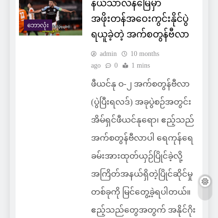
နယ်သာလန်မြေမှာ
အဖိုးတန်အဝေးကွင်းနိုင်ပွဲ
ဘောလုံး
ရယူခဲ့တဲ့ အက်စတွန်ဗီလာ
admin
10 months
ago
0
1 mins
ဖီယင်နု ဝ-၂ အက်စတွန်ဗီလာ
(ပွဲပြီးရလဒ်) အခုပွဲစဉ်အတွင်း
အိမ်ရှင်ဖီယင်နုရော၊ ဧည့်သည်
အက်စတွန်ဗီလာပါ ရေကုန်ရေ
ခမ်းအားထုတ်ယှဉ်ပြိုင်ခဲ့လို့
အကြိတ်အနယ်ရှိတဲ့ပြိုင်ဆိုင်မှု
တစ်ခုကို မြင်တွေ့ခဲ့ရပါတယ်။
ဧည့်သည်တွေအတွက် အနိုင်ဂိုး