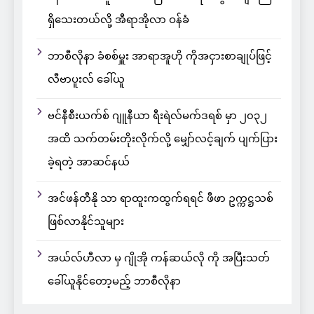
ရှိသေးတယ်လို့ အီရာအိုလာ ဝန်ခံ
ဘာစီလိုနာ ခံစစ်မှူး အာရာအူဟို ကိုအငှားစာချုပ်ဖြင့်
လီဗာပူးလ် ခေါ်ယူ
ဗင်နီစီးယက်စ် ဂျူနီယာ ရီးရဲလ်မက်ဒရစ် မှာ ၂၀၃၂
အထိ သက်တမ်းတိုးလိုက်လို့ မျှော်လင့်ချက် ပျက်ပြား
ခဲ့ရတဲ့ အာဆင်နယ်
အင်ဖန်တီနို သာ ရာထူးကထွက်ရရင် ဖီဖာ ဥက္ကဋ္ဌသစ်
ဖြစ်လာနိုင်သူများ
အယ်လ်ဟီလာ မှ ဂျိုအို ကန်ဆယ်လို ကို အပြီးသတ်
ခေါ်ယူနိုင်တော့မည့် ဘာစီလိုနာ