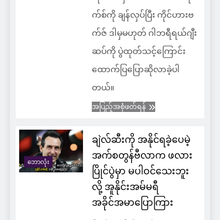
က်စ်ကို ချန်လှပ်ပြီး ကိုင်ဟားဗ
က်ဇ် ဒါမှမဟုတ် ဂါဘရီရယ်ဂျီး
ဆပ်ကို ပွဲထုတ်သင့်ကြောင်း
ထောက်ပြပြောဆိုလာခဲ့ပါ
တယ်။
အပြည့်အစုံဖတ်ရန်
ချဲလ်ဆီးကို အနိုင်ရခဲ့ပေမဲ့
အက်စတွန်ဗီလာက ဖလား
ဘောလုံး
ပြိုင်ပွဲမှာ မပါဝင်သေးဘူး
လို့ အူနိုင်းအမ်မရီ
အခိုင်အမာပြောကြား