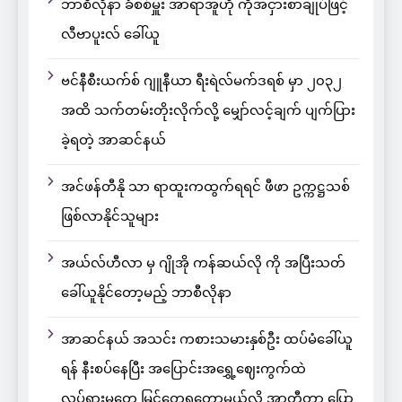
ဘာစီလိုနာ ခံစစ်မှူး အာရာအူဟို ကိုအငှားစာချုပ်ဖြင့်
လီဗာပူးလ် ခေါ်ယူ
ဗင်နီစီးယက်စ် ဂျူနီယာ ရီးရဲလ်မက်ဒရစ် မှာ ၂၀၃၂
အထိ သက်တမ်းတိုးလိုက်လို့ မျှော်လင့်ချက် ပျက်ပြား
ခဲ့ရတဲ့ အာဆင်နယ်
အင်ဖန်တီနို သာ ရာထူးကထွက်ရရင် ဖီဖာ ဥက္ကဋ္ဌသစ်
ဖြစ်လာနိုင်သူများ
အယ်လ်ဟီလာ မှ ဂျိုအို ကန်ဆယ်လို ကို အပြီးသတ်
ခေါ်ယူနိုင်တော့မည့် ဘာစီလိုနာ
အာဆင်နယ် အသင်း ကစားသမားနှစ်ဦး ထပ်မံခေါ်ယူ
ရန် နီးစပ်နေပြီး အပြောင်းအရွှေ့ဈေးကွက်ထဲ
လှုပ်ရှားမှုတွေ မြင်တွေ့ရတော့မယ်လို့ အာတီတာ ပြော