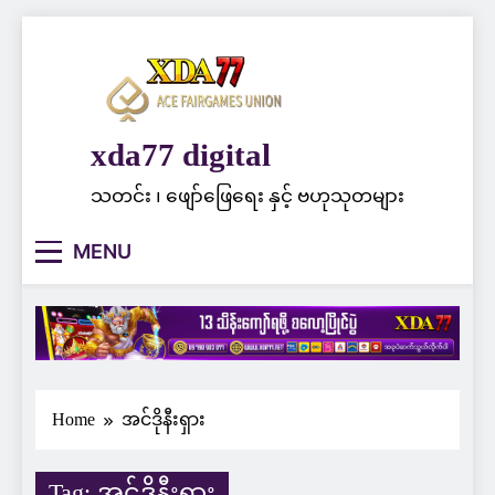
Skip
to
content
xda77 digital
သတင်း ၊ ဖျော်ဖြေရေး နှင့် ဗဟုသုတများ
MENU
Home
အင်ဒိုနီးရှား
Tag:
အင်ဒိုနီးရှား