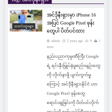
အင်ဒိုနီးရှားမှာ iPhone 16
အပြင် Google Pixel ဖုန်း
သတင်းထူးများ
တွေပါ ပိတ်ပင်ထား
admin
2 years ago
0
1
mins
နည်းပညာကုမ္ပဏီကြီး Google
ရဲ့ ရင်းနှီးမြှုပ်နှံမှုစည်းမျဉ်းတွေ
ကို လိုက်နာဖို့ ပျက်ကွက်မှု
ကြောင့် အင်ဒိုနီးရှားနိုင်ငံ ဟာ
Google Pixel ဖုန်းတွေ
ရောင်းချခြင်းကို ပိတ်ပင်လိုက်
တယ်လို့ စက်မှုဝန်ကြီးဌာနက