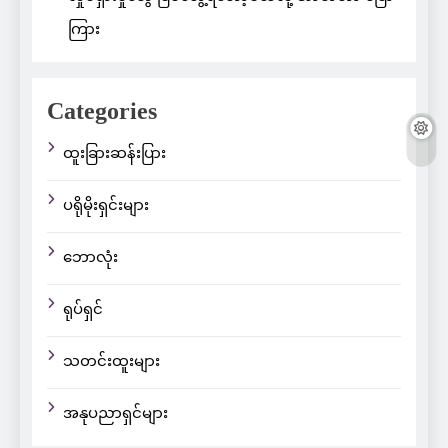
ကြား
Categories
ထူးခြားဆန်းပြား
ပရိုမိုးရှင်းများ
ဘောလုံး
ရုပ်ရှင်
သတင်းထူးများ
အနုပညာရှင်များ