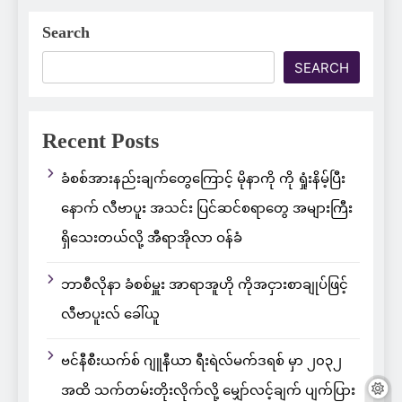
Search
SEARCH
Recent Posts
ခံစစ်အားနည်းချက်တွေကြောင့် မိုနာကို ကို ရှုံးနိမ့်ပြီး
နောက် လီဗာပူး အသင်း ပြင်ဆင်စရာတွေ အများကြီး
ရှိသေးတယ်လို့ အီရာအိုလာ ဝန်ခံ
ဘာစီလိုနာ ခံစစ်မှူး အာရာအူဟို ကိုအငှားစာချုပ်ဖြင့်
လီဗာပူးလ် ခေါ်ယူ
ဗင်နီစီးယက်စ် ဂျူနီယာ ရီးရဲလ်မက်ဒရစ် မှာ ၂၀၃၂
အထိ သက်တမ်းတိုးလိုက်လို့ မျှော်လင့်ချက် ပျက်ပြား