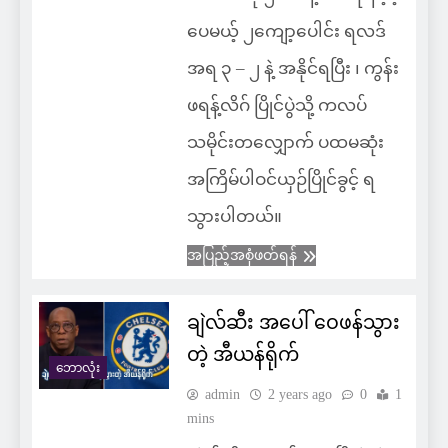
ပေမယ့် ၂ကျော့ပေါင်း ရလဒ်
အရ ၃ – ၂ နဲ့ အနိုင်ရပြီး ၊ ကွန်း
ဖရန့်လိဂ် ပြိုင်ပွဲသို့ ကလပ်
သမိုင်းတလျှောက် ပထမဆုံး
အကြိမ်ပါဝင်ယှဉ်ပြိုင်ခွင့် ရ
သွားပါတယ်။
အပြည့်အစုံဖတ်ရန်
ချဲလ်ဆီး အပေါ် ဝေဖန်သွား
တဲ့ အီယန်ရိုက်
ဘောလုံး
admin
2 years ago
0
1
mins