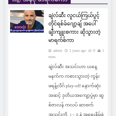
ချဲလ်ဆီး လူငယ်ကြယ်ပွင့်
တိုင်ရစ်ခ်ဂျော့ချ် အပေါ်
ဘောလုံး
ချီးကျူးစကား ဆိုသွားတဲ့
မာရက်စ်ကာ
admin
2 years ago
0
1
mins
ချဲလ်ဆီး အသင်းဟာ ယနေ့
မနက်က ကစားသွားတဲ့ ကွန်း
ဖရန့်လိဂ် play-off နောက်ဆုံး
အဆင့် ဒုတိယအကျော့ပွဲမှာ ဆွ
စ်ဇာလန် ကလပ် ဆာဗက်
အသင်းကို ၂ – ၁ နဲ့ အရေးနိမ့်ခဲ့