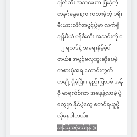
ချဲလ်ဆီး အသင်းဟာ ပြီးခဲ့တဲ့
တနင်္ဂနွေနေ့က ကစားခဲ့တဲ့ ပရီး
မီးယားလိဂ်အဖွင့်ပွဲမှာ လက်ရှိ
ချန်ပီယံ မန်စီးတီး အသင်းကို ၀
– ၂ ရလဒ်နဲ့ အရေးနိမ့်ခဲ့ပါ
တယ်။ အဖွင့်မလှဘူးဆိုပေမဲ့
ကစားပုံအရ ကောင်းကွက်
တချို့ ရှိခဲ့ပြီး ၊ နည်းပြသစ် အန်
ဇို မာရက်စ်ကာ အနေနဲ့လာမဲ့ ပွဲ
တွေမှာ နိုင်ပွဲတွေ စတင်ရယူဖို့
လိုနေပါတယ်။
အပြည့်အစုံဖတ်ရန်