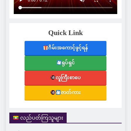
Quick Link
ဂိမ်းအကောင့်ဖွင့်ရန်
ရုပ်ရှင်
လူကြီးစာပေ
ဇာတ်ကား
လည်ပတ်ကြသူများ