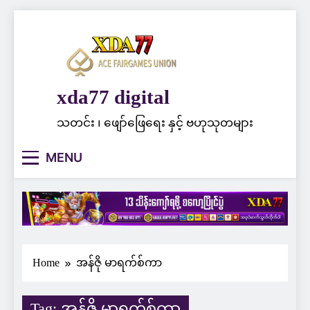
Skip
to
content
xda77 digital
သတင်း ၊ ဖျော်ဖြေရေး နှင့် ဗဟုသုတများ
MENU
Home
အန်ဇို မာရက်စ်ကာ
Tag:
အန်ဇို မာရက်စ်ကာ