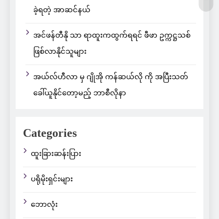
ခဲ့ရတဲ့ အာဆင်နယ်
အင်ဖန်တီနို သာ ရာထူးကထွက်ရရင် ဖီဖာ ဥက္ကဋ္ဌသစ်
ဖြစ်လာနိုင်သူများ
အယ်လ်ဟီလာ မှ ဂျိုအို ကန်ဆယ်လို ကို အပြီးသတ်
ခေါ်ယူနိုင်တော့မည့် ဘာစီလိုနာ
Categories
ထူးခြားဆန်းပြား
ပရိုမိုးရှင်းများ
ဘောလုံး