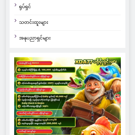
ရုပ်ရှင်
သတင်းထူးများ
အနုပညာရှင်များ