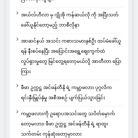
အယ်လ်ဟီလာ မှ ဂျိုအို ကန်ဆယ်လို ကို အပြီးသတ်
ခေါ်ယူနိုင်တော့မည့် ဘာစီလိုနာ
အာဆင်နယ် အသင်း ကစားသမားနှစ်ဦး ထပ်မံခေါ်ယူ
ရန် နီးစပ်နေပြီး အပြောင်းအရွှေ့ဈေးကွက်ထဲ
လှုပ်ရှားမှုတွေ မြင်တွေ့ရတော့မယ်လို့ အာတီတာ ပြော
ကြား
ဖီဖာ ဥက္ကဋ္ဌ အင်ဖန်တီနို ရဲ့ ကမ္ဘာ့ဖလား ပုဂ္ဂလိက
ရင်းနှီးမြှုပ်နှံမှု အစီအစဉ် ပျက်ပြယ်သွားခြင်း
ကမ္ဘာ့ဖလားကို ဥရောပအသင်းတွေ သပိတ်မှောက်
တော့မလား၊ ဖီဖာ ဥက္ကဋ္ဌ အင်ဖန်တီနို ရဲ့ ရာထူး
သက်တမ်း ကုန်ဆုံးတော့မှာလား