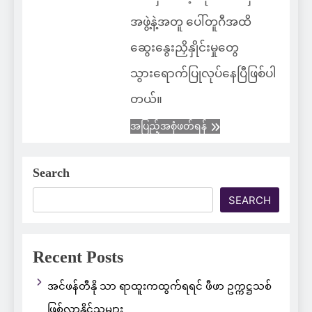
အဖွဲ့နဲ့အတူ ပေါ်တူဂီအထိ
ဆွေးနွေးညှိနှိုင်းမှုတွေ
သွားရောက်ပြုလုပ်နေပြီဖြစ်ပါ
တယ်။
အပြည့်အစုံဖတ်ရန်
Search
SEARCH
Recent Posts
အင်ဖန်တီနို သာ ရာထူးကထွက်ရရင် ဖီဖာ ဥက္ကဋ္ဌသစ်
ဖြစ်လာနိုင်သူများ