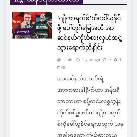
‘ဂျိုကာရက်စ်’ကိုခေါ်ယူနိုင်
ဖို့ ပေါ်တူဂီမြေအထိ အာ
ဘောလုံး
ဆင်နယ်ကိုယ်စားလှယ်အဖွဲ့
သွားရောက်ညှိနှိုင်း
admin
1 year ago
0
1
mins
အာဆင်နယ်အသင်းရဲ့
အားကစားဒါရိုက်တာ အန်ဒရီ
ဘာတာဟာ စပို့တင်းလစ္စဘွန်း
တိုက်စစ်မှူး ဗစ်တာဂျိုကာရက်
စ်ကိုခေါ်ယူနိုင်ရေးအတွက် ယခု
အခါမှာတော့ ကိုယ်စားလှယ်