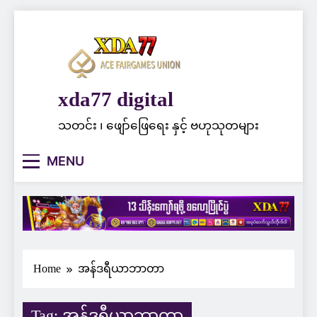
Skip
to
content
xda77 digital
သတင်း ၊ ဖျော်ဖြေရေး နှင့် ဗဟုသုတများ
MENU
Home
အန်ဒရီယာဘာတာ
Tag:
အန်ဒရီယာဘာတာ