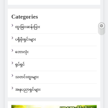
Categories
ထူးခြားဆန်းပြား
ပရိုမိုးရှင်းများ
ဘောလုံး
ရုပ်ရှင်
သတင်းထူးများ
အနုပညာရှင်များ