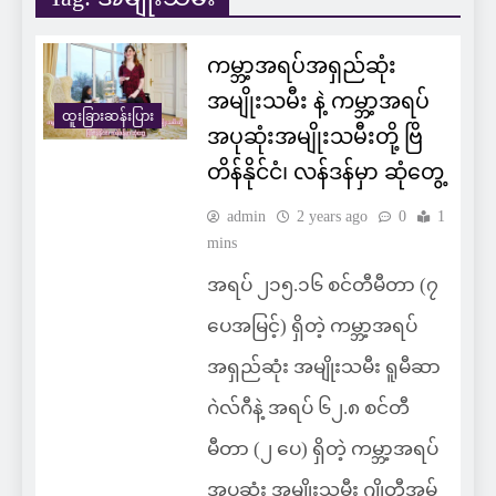
ကမ္ဘာ့အရပ်အရှည်ဆုံး
အမျိုးသမီး နဲ့ ကမ္ဘာ့အရပ်
ထူးခြားဆန်းပြား
အပုဆုံးအမျိုးသမီးတို့ ဗြိ
တိန်နိုင်ငံ၊ လန်ဒန်မှာ ဆုံတွေ့
admin
2 years ago
0
1
mins
အရပ် ၂၁၅.၁၆ စင်တီမီတာ (၇
ပေအမြင့်) ရှိတဲ့ ကမ္ဘာ့အရပ်
အရှည်ဆုံး အမျိုးသမီး ရူမီဆာ
ဂဲလ်ဂီနဲ့ အရပ် ၆၂.၈ စင်တီ
မီတာ (၂ ပေ) ရှိတဲ့ ကမ္ဘာ့အရပ်
အပုဆုံး အမျိုးသမီး ဂျိုတီအမ်