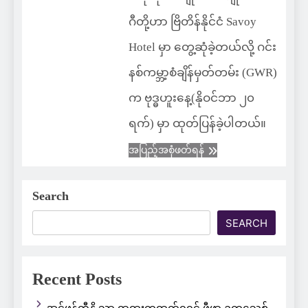
ဂီတို့ဟာ ဗြိတိန်နိုင်ငံ Savoy
Hotel မှာ တွေ့ဆုံခဲ့တယ်လို့ ဂင်း
နစ်ကမ္ဘာ့စံချိန်မှတ်တမ်း (GWR)
က ဗုဒ္ဓဟူးနေ့(နိုဝင်ဘာ ၂၀
ရက်) မှာ ထုတ်ပြန်ခဲ့ပါတယ်။
အပြည့်အစုံဖတ်ရန်
Search
SEARCH
Recent Posts