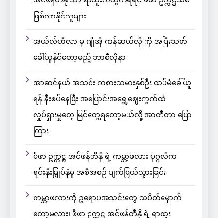
အင်ဖန်တီနို သာ ရာထူးကထွက်ရရင် ဖီဖာ ဥက္ကဋ္ဌသစ်
ဖြစ်လာနိုင်သူများ
အယ်လ်ဟီလာ မှ ဂျိုအို ကန်ဆယ်လို ကို အပြီးသတ်
ခေါ်ယူနိုင်တော့မည့် ဘာစီလိုနာ
အာဆင်နယ် အသင်း ကစားသမားနှစ်ဦး ထပ်မံခေါ်ယူ
ရန် နီးစပ်နေပြီး အပြောင်းအရွှေ့ဈေးကွက်ထဲ
လှုပ်ရှားမှုတွေ မြင်တွေ့ရတော့မယ်လို့ အာတီတာ ပြော
ကြား
ဖီဖာ ဥက္ကဋ္ဌ အင်ဖန်တီနို ရဲ့ ကမ္ဘာ့ဖလား ပုဂ္ဂလိက
ရင်းနှီးမြှုပ်နှံမှု အစီအစဉ် ပျက်ပြယ်သွားခြင်း
ကမ္ဘာ့ဖလားကို ဥရောပအသင်းတွေ သပိတ်မှောက်
တော့မလား၊ ဖီဖာ ဥက္ကဋ္ဌ အင်ဖန်တီနို ရဲ့ ရာထူး