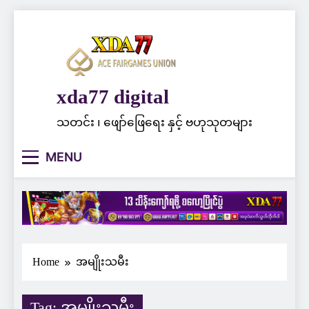
Skip
to
content
xda77 digital
သတင်း ၊ ဖျော်ဖြေရေး နှင့် ဗဟုသုတများ
MENU
Home
အမျိုးသမီး
Tag:
အမျိုးသမီး