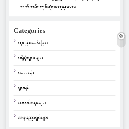
သက်တမ်း ကုန်ဆုံးတော့မှာလား
Categories
ထူးခြားဆန်းပြား
ပရိုမိုးရှင်းများ
ဘောလုံး
ရုပ်ရှင်
သတင်းထူးများ
အနုပညာရှင်များ