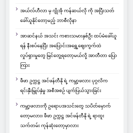
အယ်လ်ဟီလာ မှ ဂျိုအို ကန်ဆယ်လို ကို အပြီးသတ်
ခေါ်ယူနိုင်တော့မည့် ဘာစီလိုနာ
အာဆင်နယ် အသင်း ကစားသမားနှစ်ဦး ထပ်မံခေါ်ယူ
ရန် နီးစပ်နေပြီး အပြောင်းအရွှေ့ဈေးကွက်ထဲ
လှုပ်ရှားမှုတွေ မြင်တွေ့ရတော့မယ်လို့ အာတီတာ ပြော
ကြား
ဖီဖာ ဥက္ကဋ္ဌ အင်ဖန်တီနို ရဲ့ ကမ္ဘာ့ဖလား ပုဂ္ဂလိက
ရင်းနှီးမြှုပ်နှံမှု အစီအစဉ် ပျက်ပြယ်သွားခြင်း
ကမ္ဘာ့ဖလားကို ဥရောပအသင်းတွေ သပိတ်မှောက်
တော့မလား၊ ဖီဖာ ဥက္ကဋ္ဌ အင်ဖန်တီနို ရဲ့ ရာထူး
သက်တမ်း ကုန်ဆုံးတော့မှာလား