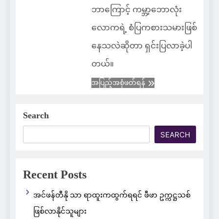
ဘာကြောင့် ကမ္ဘာ့ဘောလုံး
လောကရဲ့ စံပြကစားသမားဖြစ်
နေသလဲဆိုတာ ရှင်းပြလာခဲ့ပါ
တယ်။
အပြည့်အစုံဖတ်ရန်
Search
SEARCH
Recent Posts
အင်ဖန်တီနို သာ ရာထူးကထွက်ရရင် ဖီဖာ ဥက္ကဋ္ဌသစ်
ဖြစ်လာနိုင်သူများ