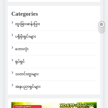
Categories
ထူးခြားဆန်းပြား
ပရိုမိုးရှင်းများ
ဘောလုံး
ရုပ်ရှင်
သတင်းထူးများ
အနုပညာရှင်များ