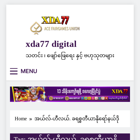
Skip
to
content
xda77 digital
သတင်း ၊ ဖျော်ဖြေရေး နှင့် ဗဟုသုတများ
MENU
Home
အယ်လ်-ဟီလယ်. ခရစ္စတီယာနိုရော်နယ်ဒို
Tag:
အယ်လ်-ဟီလယ်. ခရစ္စတီယာနို