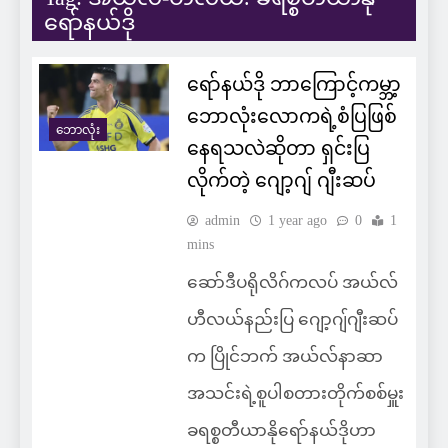
ရော်နယ်ဒို
ရော်နယ်ဒို ဘာကြောင့်ကမ္ဘာ့
ဘောလုံးလောကရဲ့စံပြဖြစ်
ဘောလုံး
နေရသလဲဆိုတာ ရှင်းပြ
လိုက်တဲ့ ဂျော့ဂျ် ဂျီးဆပ်
admin
1 year ago
0
1
mins
ဆော်ဒီပရိုလိဂ်ကလပ် အယ်လ်
ဟီလယ်နည်းပြ ဂျော့ဂျ်ဂျီးဆပ်
က ပြိုင်ဘက် အယ်လ်နာဆာ
အသင်းရဲ့စူပါစတားတိုက်စစ်မှူး
ခရစ္စတီယာနိုရော်နယ်ဒိုဟာ