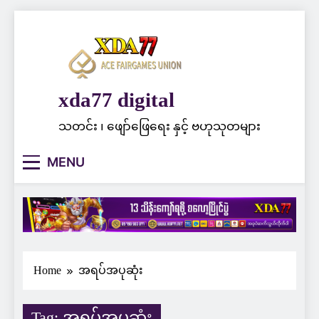
Skip
to
content
xda77 digital
သတင်း ၊ ဖျော်ဖြေရေး နှင့် ဗဟုသုတများ
MENU
Home
အရပ်အပုဆုံး
Tag:
အရပ်အပုဆုံး