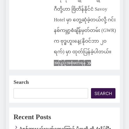
ဂီတို့ဟာ ဗြိတိန်နိုင်ငံ Savoy
Hotel မှာ တွေ့ဆုံခဲ့တယ်လို့ ဂင်း
နစ်ကမ္ဘာ့စံချိန်မှတ်တမ်း (GWR)
က ဗုဒ္ဓဟူးနေ့(နိုဝင်ဘာ ၂၀
ရက်) မှာ ထုတ်ပြန်ခဲ့ပါတယ်။
အပြည့်အစုံဖတ်ရန်
Search
SEARCH
Recent Posts