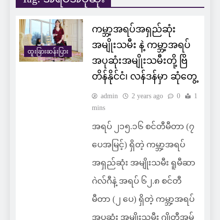
ကမ္ဘာ့အရပ်အရှည်ဆုံး
အမျိုးသမီး နဲ့ ကမ္ဘာ့အရပ်
ထူးခြားဆန်းပြား
အပုဆုံးအမျိုးသမီးတို့ ဗြိ
တိန်နိုင်ငံ၊ လန်ဒန်မှာ ဆုံတွေ့
admin
2 years ago
0
1
mins
အရပ် ၂၁၅.၁၆ စင်တီမီတာ (၇
ပေအမြင့်) ရှိတဲ့ ကမ္ဘာ့အရပ်
အရှည်ဆုံး အမျိုးသမီး ရူမီဆာ
ဂဲလ်ဂီနဲ့ အရပ် ၆၂.၈ စင်တီ
မီတာ (၂ ပေ) ရှိတဲ့ ကမ္ဘာ့အရပ်
အပုဆုံး အမျိုးသမီး ဂျိုတီအမ်