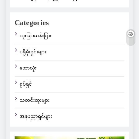
Categories
ထူးခြားဆန်းပြား
ပရိုမိုးရှင်းများ
ဘောလုံး
ရုပ်ရှင်
သတင်းထူးများ
အနုပညာရှင်များ