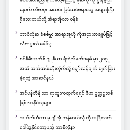
ခံစစ်အားနည်းချက်တွေကြောင့် မိုနာကို ကို ရှုံးနိမ့်ပြီး
နောက် လီဗာပူး အသင်း ပြင်ဆင်စရာတွေ အများကြီး
ရှိသေးတယ်လို့ အီရာအိုလာ ဝန်ခံ
ဘာစီလိုနာ ခံစစ်မှူး အာရာအူဟို ကိုအငှားစာချုပ်ဖြင့်
လီဗာပူးလ် ခေါ်ယူ
ဗင်နီစီးယက်စ် ဂျူနီယာ ရီးရဲလ်မက်ဒရစ် မှာ ၂၀၃၂
အထိ သက်တမ်းတိုးလိုက်လို့ မျှော်လင့်ချက် ပျက်ပြား
ခဲ့ရတဲ့ အာဆင်နယ်
အင်ဖန်တီနို သာ ရာထူးကထွက်ရရင် ဖီဖာ ဥက္ကဋ္ဌသစ်
ဖြစ်လာနိုင်သူများ
အယ်လ်ဟီလာ မှ ဂျိုအို ကန်ဆယ်လို ကို အပြီးသတ်
ခေါ်ယူနိုင်တော့မည့် ဘာစီလိုနာ