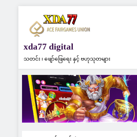
Skip
to
content
xda77 digital
သတင်း ၊ ဖျော်ဖြေရေး နှင့် ဗဟုသုတများ