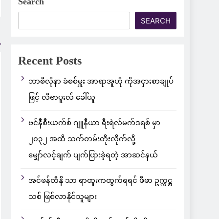
Search
SEARCH
Recent Posts
ဘာစီလိုနာ ခံစစ်မှူး အာရာအူဟို ကိုအငှားစာချုပ်
ဖြင့် လီဗာပူးလ် ခေါ်ယူ
ဗင်နီစီးယက်စ် ဂျူနီယာ ရီးရဲလ်မက်ဒရစ် မှာ
၂၀၃၂ အထိ သက်တမ်းတိုးလိုက်လို့
မျှော်လင့်ချက် ပျက်ပြားခဲ့ရတဲ့ အာဆင်နယ်
အင်ဖန်တီနို သာ ရာထူးကထွက်ရရင် ဖီဖာ ဥက္ကဋ္ဌ
သစ် ဖြစ်လာနိုင်သူများ