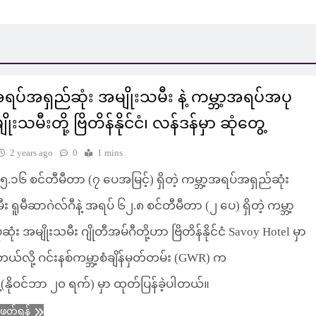
အရပ်အရှည်ဆုံး အမျိုးသမီး နဲ့ ကမ္ဘာ့အရပ်အပု
ိုးသမီးတို့ ဗြိတိန်နိုင်ငံ၊ လန်ဒန်မှာ ဆုံတွေ့
2 years ago
0
1 mins
.၁၆ စင်တီမီတာ (၇ ပေအမြင့်) ရှိတဲ့ ကမ္ဘာ့အရပ်အရှည်ဆုံး
း ရူမီဆာဂဲလ်ဂီနဲ့ အရပ် ၆၂.၈ စင်တီမီတာ (၂ ပေ) ရှိတဲ့ ကမ္ဘာ့
ံး အမျိုးသမီး ဂျိုတီအမ်ဂီတို့ဟာ ဗြိတိန်နိုင်ငံ Savoy Hotel မှာ
့တယ်လို့ ဂင်းနစ်ကမ္ဘာ့စံချိန်မှတ်တမ်း (GWR) က
ေ့(နိုဝင်ဘာ ၂၀ ရက်) မှာ ထုတ်ပြန်ခဲ့ပါတယ်။
ံဖတ်ရန်