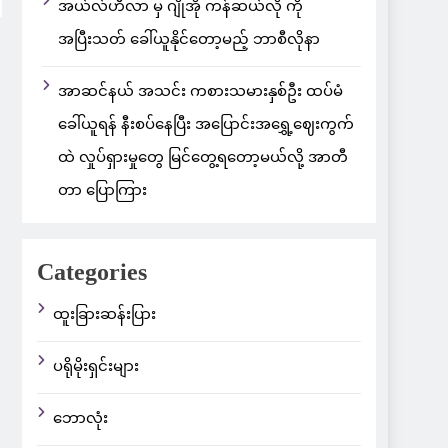
အယ်လ်ဟီလာ မှ ဂျိုအို ကန်ဆယ်လို ကို
အပြီးသတ် ခေါ်ယူနိုင်တော့မည့် ဘာစီလိုနာ
အာဆင်နယ် အသင်း ကစားသမားနှစ်ဦး ထပ်မံ
ခေါ်ယူရန် နီးစပ်နေပြီး အပြောင်းအရွှေ့ဈေးကွက်
ထဲ လှုပ်ရှားမှုတွေ မြင်တွေ့ရတော့မယ်လို့ အာတီ
တာ ပြောကြား
Categories
ထူးခြားဆန်းပြား
ပရိုမိုးရှင်းများ
ဘောလုံး