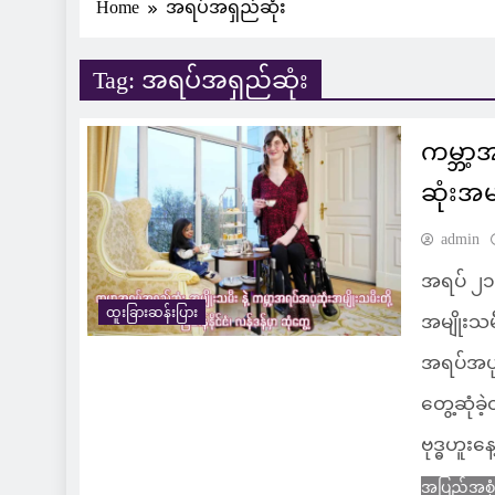
Home
အရပ်အရှည်ဆုံး
Tag:
အရပ်အရှည်ဆုံး
ကမ္ဘာ့
ဆုံးအမျ
admin
အရပ် ၂၁၅
ထူးခြားဆန်းပြား
အမျိုးသမီ
အရပ်အပုဆု
တွေ့ဆုံခဲ
ဗုဒ္ဓဟူးန
အပြည့်အစု