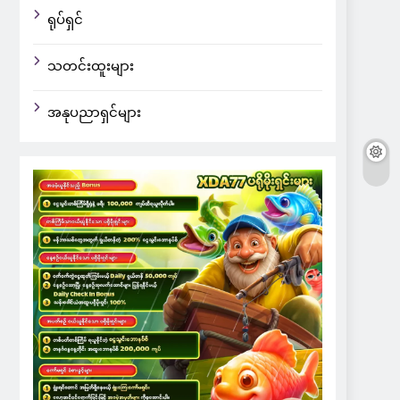
ရုပ်ရှင်
သတင်းထူးများ
အနုပညာရှင်များ