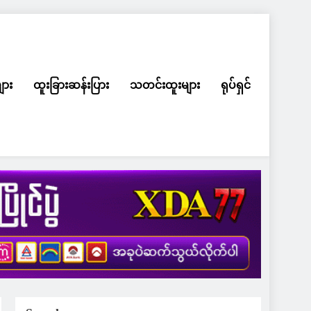
ျား
ထူးခြားဆန်းပြား
သတင်းထူးများ
ရုပ်ရှင်