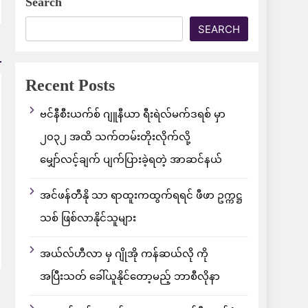
Search
SEARCH
Recent Posts
ဗင်နီစီးယက်စ် ဂျူနီယာ ရီးရဲလ်မက်ဒရစ် မှာ
၂၀၃၂ အထိ သက်တမ်းတိုးလိုက်လို့
မျှော်လင့်ချက် ပျက်ပြားခဲ့ရတဲ့ အာဆင်နယ်
အင်ဖန်တီနို သာ ရာထူးကထွက်ရရင် ဖီဖာ ဥက္ကဋ္ဌ
သစ် ဖြစ်လာနိုင်သူများ
အယ်လ်ဟီလာ မှ ဂျိုအို ကန်ဆယ်လို ကို
အပြီးသတ် ခေါ်ယူနိုင်တော့မည့် ဘာစီလိုနာ