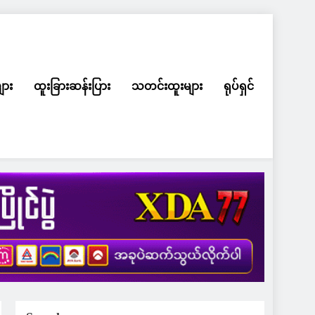
ျား
ထူးခြားဆန်းပြား
သတင်းထူးများ
ရုပ်ရှင်