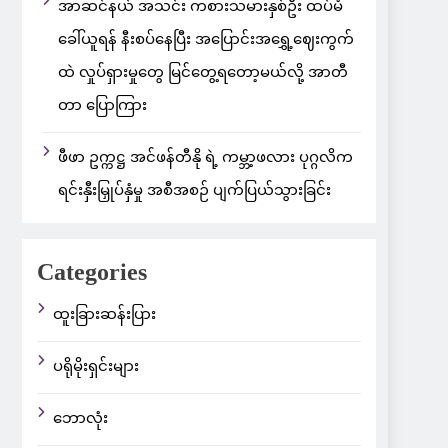
အာဆင်နယ် အသင်း ကစားသမားနှစ်ဦး ထပ်မံ
ခေါ်ယူရန် နီးစပ်နေပြီး အပြောင်းအရွှေ့ဈေးကွက်
ထဲ လှုပ်ရှားမှုတွေ မြင်တွေ့ရတော့မယ်လို့ အာတီ
တာ ပြောကြား
ဖီဖာ ဥက္ကဋ္ဌ အင်ဖန်တီနို ရဲ့ ကမ္ဘာ့ဖလား ပုဂ္ဂလိက
ရင်းနှီးမြှုပ်နှံမှု အစီအစဉ် ပျက်ပြယ်သွားခြင်း
Categories
ထူးခြားဆန်းပြား
ပရိုမိုးရှင်းများ
ဘောလုံး