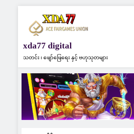
Skip
to
content
xda77 digital
သတင်း ၊ ဖျော်ဖြေရေး နှင့် ဗဟုသုတများ