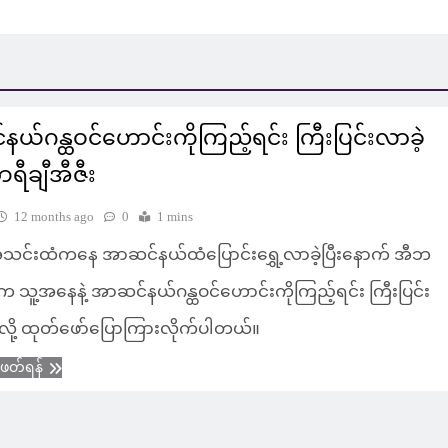
ယ်ဂန္ထဝင်ဟောင်းကိုကြည့်ရင်း ကြီးပြင်းလာခဲ့
ဘရီချီအီဇီး
12 months ago
0
1 mins
အသင်းထံကနေ အာဆင်နယ်ထံပြောင်းရွှေ့လာခဲ့ပြီးနောက် အီဘ
ီးက သူ့အနေနဲ့ အာဆင်နယ်ဂန္ထဝင်ဟောင်းကိုကြည့်ရင်း ကြီးပြင်း
လို့ ထုတ်ဖော်ပြောကြားလိုက်ပါတယ်။
ံဖတ်ရန်