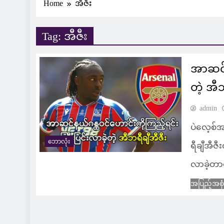
Home
အီဇီး
Tag:
အီဇီး
အာဆင်န
တဲ့ အီ
admin
ပဲလေ့စ်
ဘောလုံး
ရီချီအီဇ
လာခဲ့တာ
အပြည့်အစု