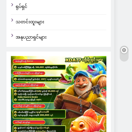
ရုပ်ရှင်
သတင်းထူးများ
အနုပညာရှင်များ