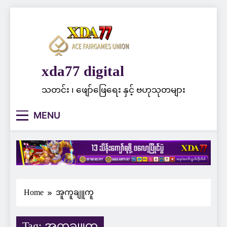
Skip
to
content
xda77 digital
သတင်း ၊ ဖျော်ဖြေရေး နှင့် ဗဟုသုတများ
MENU
Home
အူကူချူကူ
Tag:
အူကူချူကူ