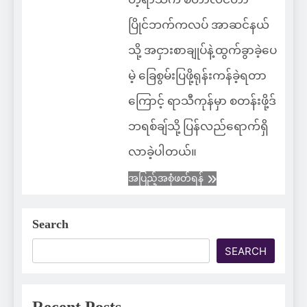
ပြိုင်ဘက်ကလပ် အာဆင်နယ်
သို့ အငှားစာချုပ်နဲ့ထွက်ခွာခဲ့ပေ
မဲ့ ခြေစွမ်းပြဖို့ရုန်းကန်ခဲ့ရတာ
ကြောင့် ရာသီကုန်မှာ စတန်းဖို့ဒ်
ဘရစ်ချ်သို့ ပြန်လည်ရောက်ရှိ
လာခဲ့ပါတယ်။
အပြည့်အစုံဖတ်ရန်
Search
SEARCH