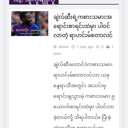
ချဲလ်ဆီးရဲ့ကစားသမားအ
ရောင်းစာရင်းထဲမှာ ပါဝင်
ဘောလုံး
လာတဲ့ ရာဟင်းမ်စတာလင်
admin
1 year ago
0
1
mins
ချဲလ်ဆီးတောင်ပံကစားသမား
ရာဟင်းမ်စတာလင်ဟာ ယခု
နွေရာသီအတွင်း အသင်းမှ
ရောင်းချသွားမဲ့ ကစားသမား ၉
ယောက်စာရင်းထဲမှာ ပါဝင်လာ
ခဲ့တယ်လို့ သိရပါတယ်။ ပြီးခဲ့
တဲ့ရာသီက စတာလင်ဟာ