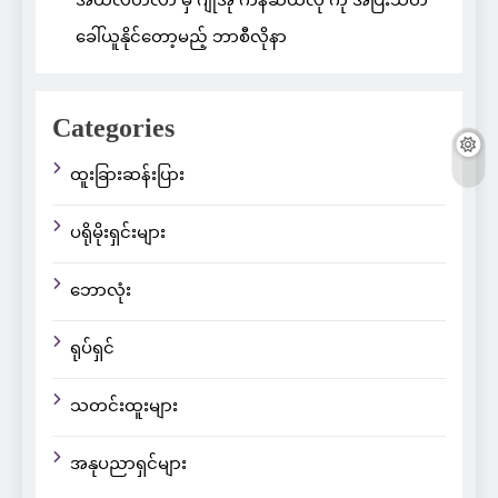
အယ်လ်ဟီလာ မှ ဂျိုအို ကန်ဆယ်လို ကို အပြီးသတ်
ခေါ်ယူနိုင်တော့မည့် ဘာစီလိုနာ
Categories
ထူးခြားဆန်းပြား
ပရိုမိုးရှင်းများ
ဘောလုံး
ရုပ်ရှင်
သတင်းထူးများ
အနုပညာရှင်များ