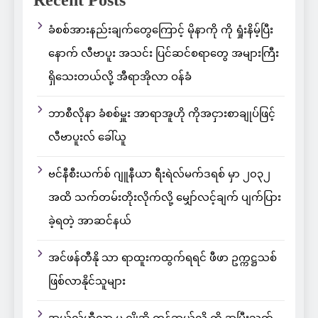
Recent Posts
ခံစစ်အားနည်းချက်တွေကြောင့် မိုနာကို ကို ရှုံးနိမ့်ပြီး
နောက် လီဗာပူး အသင်း ပြင်ဆင်စရာတွေ အများကြီး
ရှိသေးတယ်လို့ အီရာအိုလာ ဝန်ခံ
ဘာစီလိုနာ ခံစစ်မှူး အာရာအူဟို ကိုအငှားစာချုပ်ဖြင့်
လီဗာပူးလ် ခေါ်ယူ
ဗင်နီစီးယက်စ် ဂျူနီယာ ရီးရဲလ်မက်ဒရစ် မှာ ၂၀၃၂
အထိ သက်တမ်းတိုးလိုက်လို့ မျှော်လင့်ချက် ပျက်ပြား
ခဲ့ရတဲ့ အာဆင်နယ်
အင်ဖန်တီနို သာ ရာထူးကထွက်ရရင် ဖီဖာ ဥက္ကဋ္ဌသစ်
ဖြစ်လာနိုင်သူများ