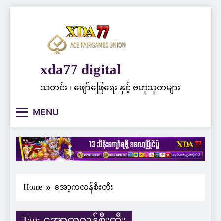
Skip
to
content
xda77 digital
သတင်း ၊ ဖျော်ဖြေရေး နှင့် ဗဟုသုတများ
MENU
Home
အော့ကလန်စီးတီး
Tag:
အော့ကလန်စီးတီး