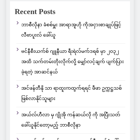
Recent Posts
ဘာစီလိုနာ ခံစစ်မှူး အာရာအူဟို ကိုအငှားစာချုပ်ဖြင့်
လီဗာပူးလ် ခေါ်ယူ
ဗင်နီစီးယက်စ် ဂျူနီယာ ရီးရဲလ်မက်ဒရစ် မှာ ၂၀၃၂
အထိ သက်တမ်းတိုးလိုက်လို့ မျှော်လင့်ချက် ပျက်ပြား
ခဲ့ရတဲ့ အာဆင်နယ်
အင်ဖန်တီနို သာ ရာထူးကထွက်ရရင် ဖီဖာ ဥက္ကဋ္ဌသစ်
ဖြစ်လာနိုင်သူများ
အယ်လ်ဟီလာ မှ ဂျိုအို ကန်ဆယ်လို ကို အပြီးသတ်
ခေါ်ယူနိုင်တော့မည့် ဘာစီလိုနာ