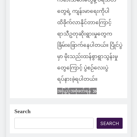
တွေရဲ့ ကျန်းမာရေးကိုပါ
ထိခိုက်လာနိုင်တာကြောင့်
ရာသီဥတုဆိုးရွားမှုတွေက
ခြိမ်းခြောက်နေပါတယ်။ ပြိုင်ပွဲ
မှာ မိုးသည်းထန်စွာရွာသွန်းမှု
တွေကြောင့် ပွဲစဉ်လေးပွဲ
ရပ်နားခဲ့ရပါတယ်။
အပြည့်အစုံဖတ်ရန်
Search
SEARCH