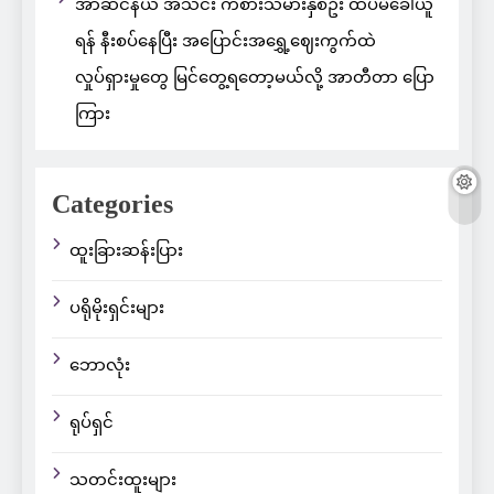
အာဆင်နယ် အသင်း ကစားသမားနှစ်ဦး ထပ်မံခေါ်ယူ
ရန် နီးစပ်နေပြီး အပြောင်းအရွှေ့ဈေးကွက်ထဲ
လှုပ်ရှားမှုတွေ မြင်တွေ့ရတော့မယ်လို့ အာတီတာ ပြော
ကြား
Categories
ထူးခြားဆန်းပြား
ပရိုမိုးရှင်းများ
ဘောလုံး
ရုပ်ရှင်
သတင်းထူးများ