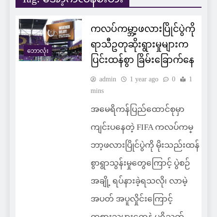
ကလပ်ကမ္ဘာ့ဖလားပြိုင်ပွဲကို
ရာသီဥတုဆိုးရွားမှုများက
ဘောလုံး
ပြင်းထန်စွာ ခြိမ်းခြောက်နေ
admin
1 year ago
0
1
mins
အမေရိကန်ပြည်ထောင်စုမှာ
ကျင်းပနေတဲ့ FIFA ကလပ်ကမ္
ဘာ့ဖလားပြိုင်ပွဲကို မိုးသည်းထန်
စွာရွာသွန်းမှုတွေကြောင့် ပွဲစဉ်
အချို့ ရပ်နားခဲ့ရသလို၊ လာမဲ့
အပတ် အပူလှိုင်းကြောင့်
ကစားသမားတွေနဲ့ ပရိသတ်