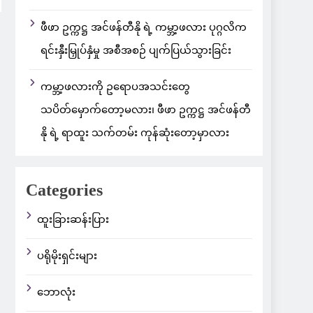
ဖီဖာ ဥက္ကဋ္ဌ အင်ဖန်တီနို ရဲ့ ကမ္ဘာ့ဖလား ပုဂ္ဂလိက
ရင်းနှီးမြှုပ်နှံမှု အစီအစဉ် ပျက်ပြယ်သွားခြင်း
ကမ္ဘာ့ဖလားကို ဥရောပအသင်းတွေ
သပိတ်မှောက်တော့မလား၊ ဖီဖာ ဥက္ကဋ္ဌ အင်ဖန်တီ
နို ရဲ့ ရာထူး သက်တမ်း ကုန်ဆုံးတော့မှာလား
Categories
ထူးခြားဆန်းပြား
ပရိုမိုးရှင်းများ
ဘောလုံး