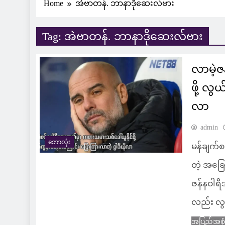
Home
အဲဗာတန်. ဘာနာဒိုဆေးလ်ဗား
Tag:
အဲဗာတန်. ဘာနာဒိုဆေးလ်ဗား
လာမဲ့ဇ
ဖို့ လ
လာ
admin
ဘောလုံး
မန်ချက်စ
တဲ့ အခြေ
ဇန်နဝါရ
လည်း လွ
အပြည့်အစု