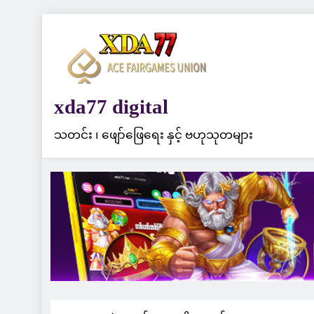
Skip
to
content
xda77 digital
သတင်း ၊ ဖျော်ဖြေရေး နှင့် ဗဟုသုတများ