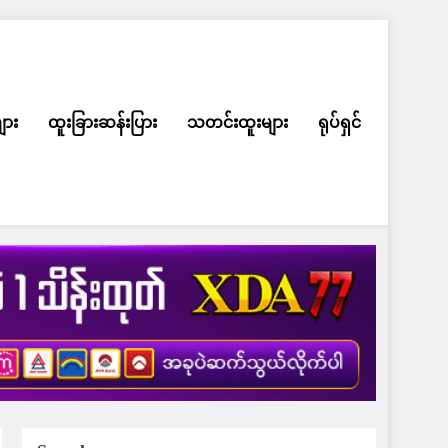
ျား
ထူးခြားဆန်းပြား
သတင်းထူးများ
ရုပ်ရှင်