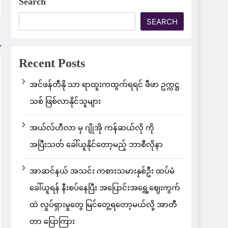
Search
SEARCH
Recent Posts
အင်ဖန်တီနို သာ ရာထူးကထွက်ရရင် ဖီဖာ ဥက္ကဋ္ဌ
သစ် ဖြစ်လာနိုင်သူများ
အယ်လ်ဟီလာ မှ ဂျိုအို ကန်ဆယ်လို ကို
အပြီးသတ် ခေါ်ယူနိုင်တော့မည့် ဘာစီလိုနာ
အာဆင်နယ် အသင်း ကစားသမားနှစ်ဦး ထပ်မံ
ခေါ်ယူရန် နီးစပ်နေပြီး အပြောင်းအရွှေ့ဈေးကွက်
ထဲ လှုပ်ရှားမှုတွေ မြင်တွေ့ရတော့မယ်လို့ အာတီ
တာ ပြောကြား