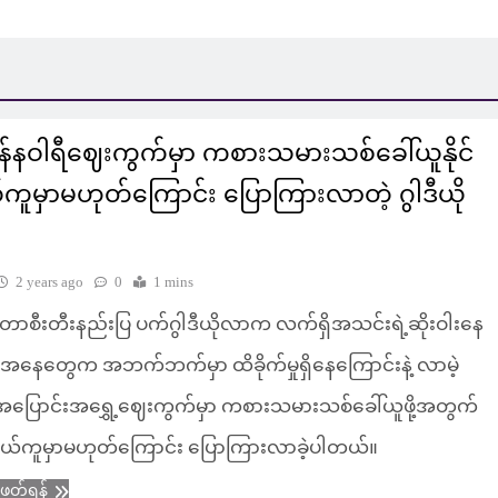
န်နဝါရီဈေးကွက်မှာ ကစားသမားသစ်ခေါ်ယူနိုင်
ွယ်ကူမှာမဟုတ်ကြောင်း ပြောကြားလာတဲ့ ဂွါဒီယို
2 years ago
0
1 mins
တာစီးတီးနည်းပြ ပက်ဂွါဒီယိုလာက လက်ရှိအသင်းရဲ့ဆိုးဝါးနေ
အနေတွေက အဘက်ဘက်မှာ ထိခိုက်မှုရှိနေကြောင်းနဲ့ လာမဲ့
ီအပြောင်းအရွှေ့ဈေးကွက်မှာ ကစားသမားသစ်ခေါ်ယူဖို့အတွက်
ယ်ကူမှာမဟုတ်ကြောင်း ပြောကြားလာခဲ့ပါတယ်။
ံဖတ်ရန်