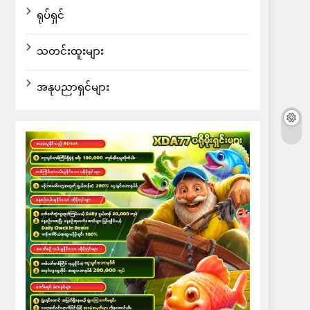
ရုပ်ရှင်
သတင်းထူးများ
အနုပညာရှင်များ