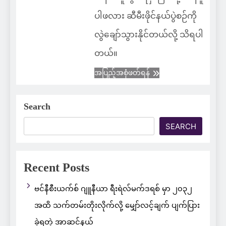
ပါဖလား ဆီမီးဖိုင်နယ်ပွဲစဉ်ကို
လွဲချော်သွားနိုင်တယ်လို့ သိရပါ
တယ်။
အပြည့်အစုံဖတ်ရန်
Search
SEARCH
Recent Posts
ဗင်နီစီးယက်စ် ဂျူနီယာ ရီးရဲလ်မက်ဒရစ် မှာ ၂၀၃၂
အထိ သက်တမ်းတိုးလိုက်လို့ မျှော်လင့်ချက် ပျက်ပြား
ခဲ့ရတဲ့ အာဆင်နယ်