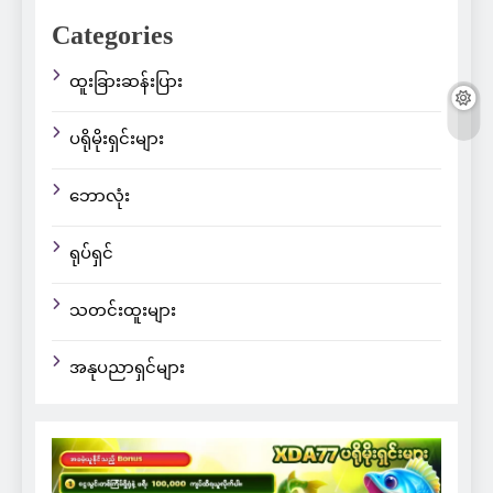
Categories
ထူးခြားဆန်းပြား
ပရိုမိုးရှင်းများ
ဘောလုံး
ရုပ်ရှင်
သတင်းထူးများ
အနုပညာရှင်များ