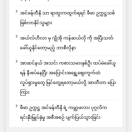
အင်ဖန်တီနို သာ ရာထူးကထွက်ရရင် ဖီဖာ ဥက္ကဋ္ဌသစ်
ဖြစ်လာနိုင်သူများ
အယ်လ်ဟီလာ မှ ဂျိုအို ကန်ဆယ်လို ကို အပြီးသတ်
ခေါ်ယူနိုင်တော့မည့် ဘာစီလိုနာ
အာဆင်နယ် အသင်း ကစားသမားနှစ်ဦး ထပ်မံခေါ်ယူ
ရန် နီးစပ်နေပြီး အပြောင်းအရွှေ့ဈေးကွက်ထဲ
လှုပ်ရှားမှုတွေ မြင်တွေ့ရတော့မယ်လို့ အာတီတာ ပြော
ကြား
ဖီဖာ ဥက္ကဋ္ဌ အင်ဖန်တီနို ရဲ့ ကမ္ဘာ့ဖလား ပုဂ္ဂလိက
ရင်းနှီးမြှုပ်နှံမှု အစီအစဉ် ပျက်ပြယ်သွားခြင်း