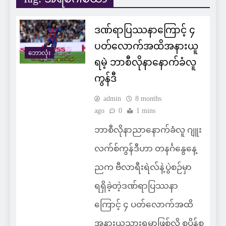
ဒဏ်ရာပြဿနာကြောင့် ၄
ပတ်လောက်အထိအနားယူ
ဘောလုံး
ရမဲ့ ဘာစီလိုနာနောက်ခံလူ
ကွန်ဒီ
admin
8 months
ago
0
1 mins
ဘာစီလိုနာညာနောက်ခံလူ ဂျူး
လက်စ်ကွန်ဒီဟာ တနင်္ဂနွေ‌နေ့
ညက ဗီလာရီးရဲလ်နဲ့ပွဲစဉ်မှာ
ရရှိခဲ့တဲ့ဒဏ်ရာပြဿနာ
ကြောင့် ၄ ပတ်လောက်အထိ
အနားယူသွားရမှာဖြစ်လို့ စပိန်စူ