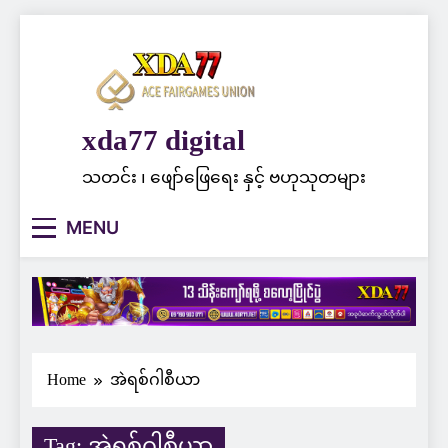
Skip
to
content
xda77 digital
သတင်း ၊ ဖျော်ဖြေရေး နှင့် ဗဟုသုတများ
MENU
Home
အဲရစ်ဂါစီယာ
Tag:
အဲရစ်ဂါစီယာ