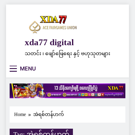
Skip
to
content
xda77 digital
သတင်း ၊ ဖျော်ဖြေရေး နှင့် ဗဟုသုတများ
MENU
Home
အဲရစ်တန်ဟက်
Tag:
အဲရစ်တန်ဟက်