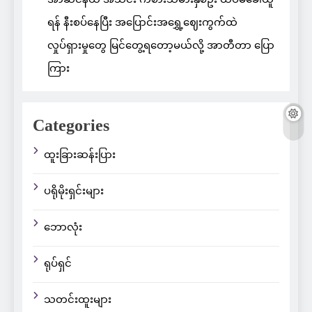
ရန် နီးစပ်နေပြီး အပြောင်းအရွှေ့ဈေးကွက်ထဲ
လှုပ်ရှားမှုတွေ မြင်တွေ့ရတော့မယ်လို့ အာတီတာ ပြော
ကြား
Categories
ထူးခြားဆန်းပြား
ပရိုမိုးရှင်းများ
ဘောလုံး
ရုပ်ရှင်
သတင်းထူးများ