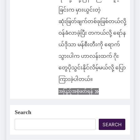
ခြင်းက မှားယွင်းတဲ့
ဆုံးဖြတ်ချက်တစ်ခုဖြစ်တယ်လို့
ဝန်ခံလာခဲ့ပြီး တကယ်လို့ ရော်န
ယ်ဒိုသာ မန်စီးတီးကို ရောက်
သွားပါက ဟာလန်းထက် ဂိုး
တွေပိုသွင်းနိုင်လိမ့်မယ်လို့ ပြော
ကြားခဲ့ပါတယ်။
အပြည့်အစုံဖတ်ရန်
Search
SEARCH