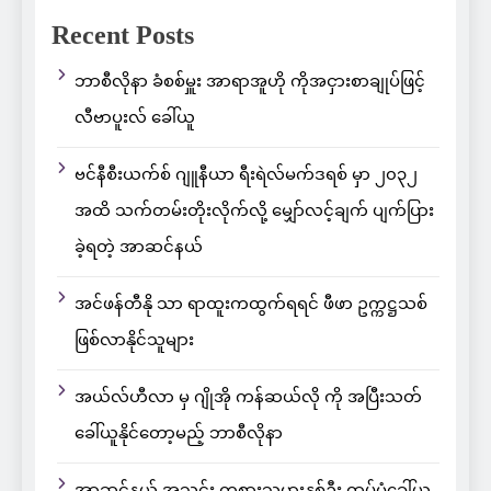
Recent Posts
ဘာစီလိုနာ ခံစစ်မှူး အာရာအူဟို ကိုအငှားစာချုပ်ဖြင့်
လီဗာပူးလ် ခေါ်ယူ
ဗင်နီစီးယက်စ် ဂျူနီယာ ရီးရဲလ်မက်ဒရစ် မှာ ၂၀၃၂
အထိ သက်တမ်းတိုးလိုက်လို့ မျှော်လင့်ချက် ပျက်ပြား
ခဲ့ရတဲ့ အာဆင်နယ်
အင်ဖန်တီနို သာ ရာထူးကထွက်ရရင် ဖီဖာ ဥက္ကဋ္ဌသစ်
ဖြစ်လာနိုင်သူများ
အယ်လ်ဟီလာ မှ ဂျိုအို ကန်ဆယ်လို ကို အပြီးသတ်
ခေါ်ယူနိုင်တော့မည့် ဘာစီလိုနာ
အာဆင်နယ် အသင်း ကစားသမားနှစ်ဦး ထပ်မံခေါ်ယူ