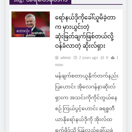
ရော်နယ်ဒိုကိုခေါ်ယူမိခဲ့တာ
က မှားယွင်းတဲ့
ဘောလုံး
ဆုံးဖြတ်ချက်ဖြစ်တယ်လို့
ဝန်ခံလာတဲ့ ဆိုးလ်ရှား
admin
2 years ago
0
1
mins
မန်ချက်စတာယူနိုက်တက်နည်း
ပြဟောင်း အိုလေဂန်နာဆိုးလ်
ရှားက အသင်းကိုကိုင်တွယ်နေ
စဉ် ကြယ်ပွင့်ဟောင်း ခရစ္စတီ
ယာနိုရော်နယ်ဒိုကို အိုးလ်ထ
ရက်ဖို့ဒ်သို့ ပြန်လည်ခေါ်ယူခဲ့