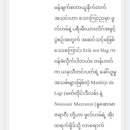
မန်ချက်စတာယူနိုက်တက်
အသင်းဟာ သောကြာညမှာ ဖူ
လ်ဟမ်နဲ့ ပရီးမီးယားလိဂ်အဖွင့်
ပွဲစဉ်အတွက် အဆင်သင့်မဖြစ်
သေးကြောင်း Erik ten Hag က
ဝန်ခံလိုက်ပါတယ်။ တန်ဟတ်
က ယခုသီတင်းပတ်ရဲ့ ခေါ်ယူမှု
အသစ်များဖြစ်တဲ့ Matthijs de
Ligt (မတ်ထိုင်းဒီလစ်) နဲ့
Noussair Mazraoui (နူဆေးမာ
ဇရာဝီ) တို့ဟာ ဖူလ်ဟမ်ရဲ့ အိုး
ထရက်ဖို့ဒ်သို့ လာရောက်