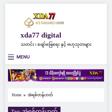
Skip
to
content
xda77 digital
သတင်း ၊ ဖျော်ဖြေရေး နှင့် ဗဟုသုတများ
MENU
Home
အဲရစ်တန်ဟတ်
Tag:
အဲရစ်တန်ဟတ်