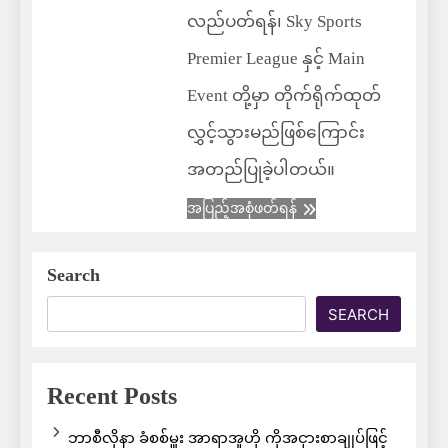
လည်ပတ်ရန်၊ Sky Sports
Premier League နှင့် Main
Event တို့မှာ တိုက်ရိုက်ထုတ်
လွှင့်သွားမည်ဖြစ်ကြောင်း
အတည်ပြုခဲ့ပါတယ်။
အပြည့်အစုံဖတ်ရန်
Search
SEARCH
Recent Posts
ဘာစီလိုနာ ခံစစ်မှူး အာရာအူဟို ကိုအငှားစာချုပ်ဖြင့်