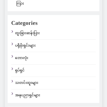
ကြား
Categories
ထူးခြားဆန်းပြား
ပရိုမိုးရှင်းများ
ဘောလုံး
ရုပ်ရှင်
သတင်းထူးများ
အနုပညာရှင်များ