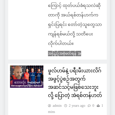
ကြောင့် ထုတ်ပယ်ခံရသလဲဆို
တာကို အယ်ရစ်တန်ဟက်က
ရှင်းပြရင်း တော်တဲ့သူတွေသာ
ကျန်ရစ်မယ်လို့ သတိပေး
လိုက်ပါတယ်။
အပြည့်အစုံဖတ်ရန်
ဖူလ်ဟမ်နဲ့ ပရီးမီးယားလိဂ်
အဖွင့်ပွဲစဉ်အတွက်
ဘောလုံး
အဆင်သင့်မဖြစ်သေးဘူး
လို့ ပြောတဲ့ အဲရစ်တန်ဟတ်
admin
2 years ago
0
1
mins