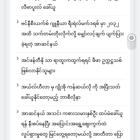
လီဗာပူးလ် ခေါ်ယူ
ဗင်နီစီးယက်စ် ဂျူနီယာ ရီးရဲလ်မက်ဒရစ် မှာ ၂၀၃၂
အထိ သက်တမ်းတိုးလိုက်လို့ မျှော်လင့်ချက် ပျက်ပြား
ခဲ့ရတဲ့ အာဆင်နယ်
အင်ဖန်တီနို သာ ရာထူးကထွက်ရရင် ဖီဖာ ဥက္ကဋ္ဌသစ်
ဖြစ်လာနိုင်သူများ
အယ်လ်ဟီလာ မှ ဂျိုအို ကန်ဆယ်လို ကို အပြီးသတ်
ခေါ်ယူနိုင်တော့မည့် ဘာစီလိုနာ
အာဆင်နယ် အသင်း ကစားသမားနှစ်ဦး ထပ်မံခေါ်ယူ
ရန် နီးစပ်နေပြီး အပြောင်းအရွှေ့ဈေးကွက်ထဲ
လှုပ်ရှားမှုတွေ မြင်တွေ့ရတော့မယ်လို့ အာတီတာ ပြော