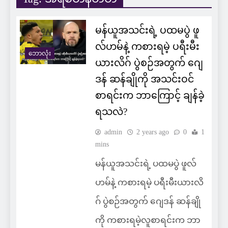
မန်ယူအသင်းရဲ့ ပထမပွဲ ဖူ
လ်ဟမ်နဲ့ ကစားရမဲ့ ပရီးမီး
ဘောလုံး
ယားလိဂ် ပွဲစဉ်အတွက် ဂျေ
ဒန် ဆန်ချိုကို အသင်းဝင်
စာရင်းက ဘာကြောင့် ချန်ခဲ့
ရသလဲ?
admin
2 years ago
0
1
mins
မန်ယူအသင်းရဲ့ ပထမပွဲ ဖူလ်
ဟမ်နဲ့ ကစားရမဲ့ ပရီးမီးယားလိ
ဂ် ပွဲစဉ်အတွက် ဂျေဒန် ဆန်ချို
ကို ကစားရမဲ့လူစာရင်းက ဘာ