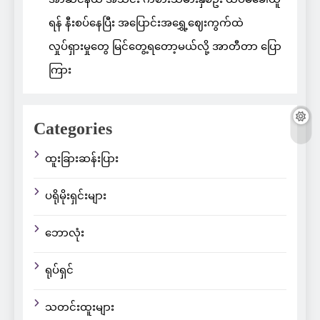
ရန် နီးစပ်နေပြီး အပြောင်းအရွှေ့ဈေးကွက်ထဲ
လှုပ်ရှားမှုတွေ မြင်တွေ့ရတော့မယ်လို့ အာတီတာ ပြော
ကြား
Categories
ထူးခြားဆန်းပြား
ပရိုမိုးရှင်းများ
ဘောလုံး
ရုပ်ရှင်
သတင်းထူးများ