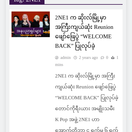
2NE1 က ဆိုးလ်မြို့မှာ
အကြီးကျယ်ဆုံး Reunion
အနုပညာရှင်များ
ဖျော်ဖြေပွဲ “WELCOME
BACK” ပြုလုပ်ခဲ့
admin
2 years ago
0
1
mins
2NE1 က ဆိုးလ်မြို့မှာ အကြီး
ကျယ်ဆုံး Reunion ဖျော်ဖြေပွဲ
“WELCOME BACK” ပြုလုပ်ခဲ့
တောင်ကိုရီးယား အမျိုးသမီး
K Pop အဖွဲ့ 2NE1 ဟာ
အောက်တိုဘာ ၄ ရက်မှ ၆ ရက်