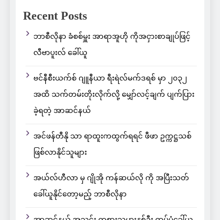
Recent Posts
ဘာစီလိုနာ ခံစစ်မှူး အာရာအူဟို ကိုအငှားစာချုပ်ဖြင့်
လီဗာပူးလ် ခေါ်ယူ
ဗင်နီစီးယက်စ် ဂျူနီယာ ရီးရဲလ်မက်ဒရစ် မှာ ၂၀၃၂
အထိ သက်တမ်းတိုးလိုက်လို့ မျှော်လင့်ချက် ပျက်ပြား
ခဲ့ရတဲ့ အာဆင်နယ်
အင်ဖန်တီနို သာ ရာထူးကထွက်ရရင် ဖီဖာ ဥက္ကဋ္ဌသစ်
ဖြစ်လာနိုင်သူများ
အယ်လ်ဟီလာ မှ ဂျိုအို ကန်ဆယ်လို ကို အပြီးသတ်
ခေါ်ယူနိုင်တော့မည့် ဘာစီလိုနာ
အာဆင်နယ် အသင်း ကစားသမားနှစ်ဦး ထပ်မံခေါ်ယူ