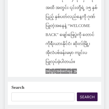
အထိ အတွင်း ၎င်းတို့ရဲ့ ၁၅ နှစ်
ပြည့် နှစ်ပတ်လည်နေ့ကို ဂုဏ်
ပြုတဲ့အနေနဲ့ “WELCOME
BACK” ဖျော်ဖြေပွဲကို တောင်
ကိုရီးယားနိုင်ငံ၊ ဆိုးလ်မြို့၊
အိုလံပစ်ခန်းမမှာ ကျင်းပ
ပြုလုပ်ခဲ့ပါတယ်။
အပြည့်အစုံဖတ်ရန်
Search
SEARCH