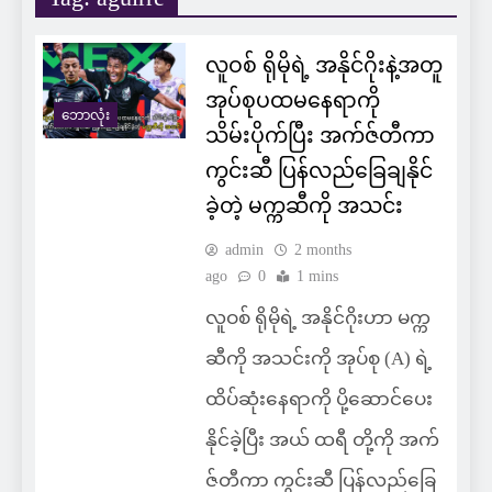
လူဝစ် ရိုမိုရဲ့ အနိုင်ဂိုးနဲ့အတူ
အုပ်စုပထမနေရာကို
ဘောလုံး
သိမ်းပိုက်ပြီး အက်ဇ်တီကာ
ကွင်းဆီ ပြန်လည်ခြေချနိုင်
ခဲ့တဲ့ မက္ကဆီကို အသင်း
admin
2 months
ago
0
1 mins
လူဝစ် ရိုမိုရဲ့ အနိုင်ဂိုးဟာ မက္က
ဆီကို အသင်းကို အုပ်စု (A) ရဲ့
ထိပ်ဆုံးနေရာကို ပို့ဆောင်ပေး
နိုင်ခဲ့ပြီး အယ် ထရီ တို့ကို အက်
ဇ်တီကာ ကွင်းဆီ ပြန်လည်ခြေ