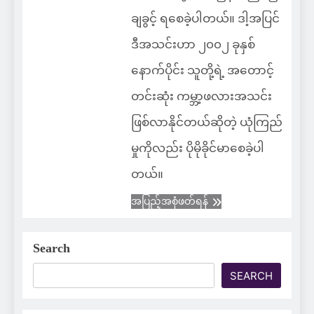
ချခွင့် ရစေခဲ့ပါတယ်။ ဒါ့အပြင်
ဒီအသင်းဟာ ၂၀၀၂ ခုနှစ်
နောက်ပိုင်း သူတို့ရဲ့ အတောင့်
တင်းဆုံး ကမ္ဘာ့ဖလားအသင်း
ဖြစ်လာနိုင်တယ်ဆိုတဲ့ ယုံကြည်
မှုကိုလည်း ပိုမိုခိုင်မာစေခဲ့ပါ
တယ်။
အပြည့်အစုံဖတ်ရန်
Search
SEARCH