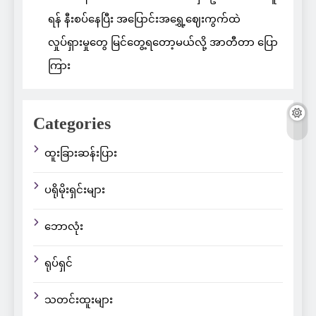
ရန် နီးစပ်နေပြီး အပြောင်းအရွှေ့ဈေးကွက်ထဲ
လှုပ်ရှားမှုတွေ မြင်တွေ့ရတော့မယ်လို့ အာတီတာ ပြော
ကြား
Categories
ထူးခြားဆန်းပြား
ပရိုမိုးရှင်းများ
ဘောလုံး
ရုပ်ရှင်
သတင်းထူးများ