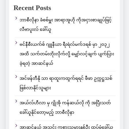
Recent Posts
ဘာစီလိုနာ ခံစစ်မှူး အာရာအူဟို ကိုအငှားစာချုပ်ဖြင့်
လီဗာပူးလ် ခေါ်ယူ
ဗင်နီစီးယက်စ် ဂျူနီယာ ရီးရဲလ်မက်ဒရစ် မှာ ၂၀၃၂
အထိ သက်တမ်းတိုးလိုက်လို့ မျှော်လင့်ချက် ပျက်ပြား
ခဲ့ရတဲ့ အာဆင်နယ်
အင်ဖန်တီနို သာ ရာထူးကထွက်ရရင် ဖီဖာ ဥက္ကဋ္ဌသစ်
ဖြစ်လာနိုင်သူများ
အယ်လ်ဟီလာ မှ ဂျိုအို ကန်ဆယ်လို ကို အပြီးသတ်
ခေါ်ယူနိုင်တော့မည့် ဘာစီလိုနာ
အာဆင်နယ် အသင်း ကစားသမားနှစ်ဦး ထပ်မံခေါ်ယူ