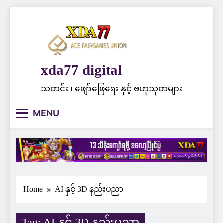
Skip
to
content
xda77 digital
သတင်း ၊ ဖျော်ဖြေရေး နှင့် ဗဟုသုတများ
MENU
Home
AI နှင့် 3D နည်းပညာ
Tag:
AI နှင့် 3D နည်းပညာ