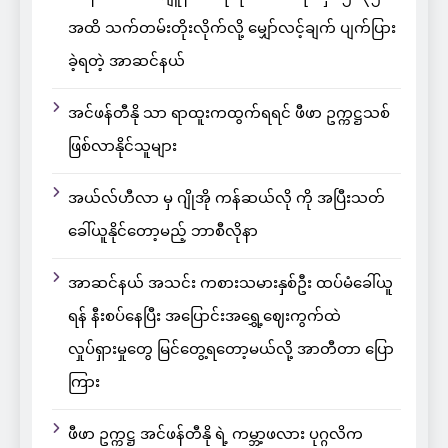
အထိ သက်တမ်းတိုးလိုက်လို့ မျှော်လင့်ချက် ပျက်ပြား
ခဲ့ရတဲ့ အာဆင်နယ်
အင်ဖန်တီနို သာ ရာထူးကထွက်ရရင် ဖီဖာ ဥက္ကဋ္ဌသစ်
ဖြစ်လာနိုင်သူများ
အယ်လ်ဟီလာ မှ ဂျိုအို ကန်ဆယ်လို ကို အပြီးသတ်
ခေါ်ယူနိုင်တော့မည့် ဘာစီလိုနာ
အာဆင်နယ် အသင်း ကစားသမားနှစ်ဦး ထပ်မံခေါ်ယူ
ရန် နီးစပ်နေပြီး အပြောင်းအရွှေ့ဈေးကွက်ထဲ
လှုပ်ရှားမှုတွေ မြင်တွေ့ရတော့မယ်လို့ အာတီတာ ပြော
ကြား
ဖီဖာ ဥက္ကဋ္ဌ အင်ဖန်တီနို ရဲ့ ကမ္ဘာ့ဖလား ပုဂ္ဂလိက