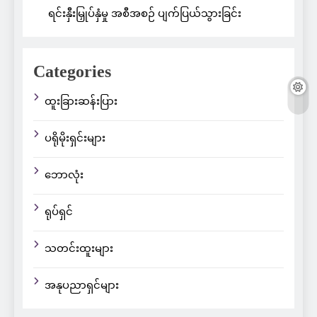
ရင်းနှီးမြှုပ်နှံမှု အစီအစဉ် ပျက်ပြယ်သွားခြင်း
Categories
ထူးခြားဆန်းပြား
ပရိုမိုးရှင်းများ
ဘောလုံး
ရုပ်ရှင်
သတင်းထူးများ
အနုပညာရှင်များ