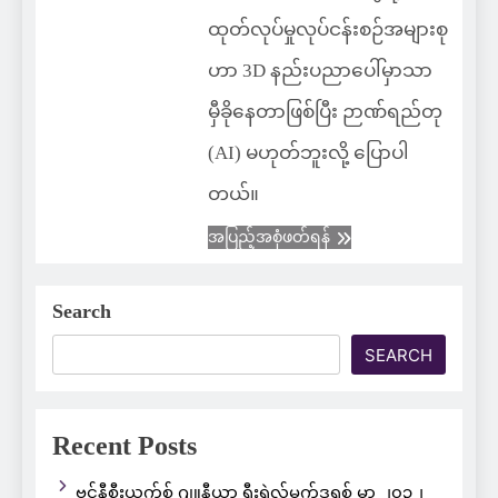
ထုတ်လုပ်မှုလုပ်ငန်းစဉ်အများစု
ဟာ 3D နည်းပညာပေါ်မှာသာ
မှီခိုနေတာဖြစ်ပြီး ဉာဏ်ရည်တု
(AI) မဟုတ်ဘူးလို့ ပြောပါ
တယ်။
အပြည့်အစုံဖတ်ရန်
Search
SEARCH
Recent Posts
ဗင်နီစီးယက်စ် ဂျူနီယာ ရီးရဲလ်မက်ဒရစ် မှာ ၂၀၃၂