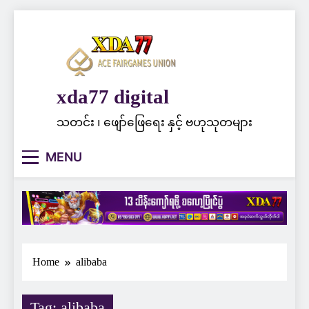
Skip
to
content
xda77 digital
သတင်း ၊ ဖျော်ဖြေရေး နှင့် ဗဟုသုတများ
MENU
Home
alibaba
Tag:
alibaba