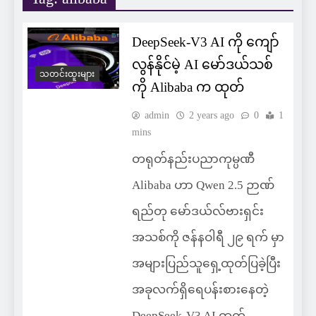
DeepSeek-V3 AI ကို ကျော်
လွန်နိုင်မဲ့ AI မော်ဒယ်သစ်
သတင်းထူးများ
ကို Alibaba က ထုတ်
admin
2 years ago
0
1
mins
တရုတ်နည်းပညာကုမ္ပဏီ
Alibaba ဟာ Qwen 2.5 ဉာဏ်
ရည်တု မော်ဒယ်လ်ဗားရှင်း
အသစ်ကို ဇန်နဝါရီ ၂၉ ရက် မှာ
အများပြည်သူရှေ့ထုတ်ပြခဲ့ပြီး
အခုလက်ရှိရေပန်းစားနေတဲ့
DeepSeek-V3 AI ထက်