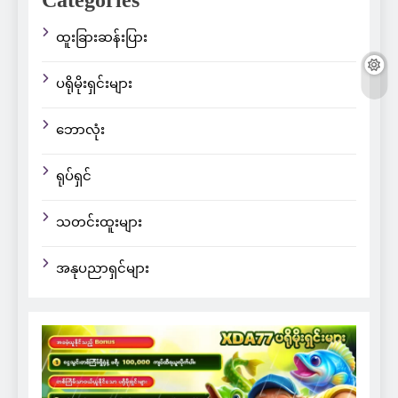
Categories
ထူးခြားဆန်းပြား
ပရိုမိုးရှင်းများ
ဘောလုံး
ရုပ်ရှင်
သတင်းထူးများ
အနုပညာရှင်များ