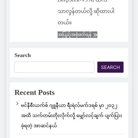
သာလွန်တယ်လို့ ဆိုထားပါ
တယ်။
အပြည့်အစုံဖတ်ရန်
Search
SEARCH
Recent Posts
ဗင်နီစီးယက်စ် ဂျူနီယာ ရီးရဲလ်မက်ဒရစ် မှာ ၂၀၃၂
အထိ သက်တမ်းတိုးလိုက်လို့ မျှော်လင့်ချက် ပျက်ပြား
ခဲ့ရတဲ့ အာဆင်နယ်