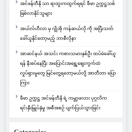
အင်ဖန်တီနို သာ ရာထူးကထွက်ရရင် ဖီဖာ ဥက္ကဋ္ဌသစ်
ဖြစ်လာနိုင်သူများ
အယ်လ်ဟီလာ မှ ဂျိုအို ကန်ဆယ်လို ကို အပြီးသတ်
ခေါ်ယူနိုင်တော့မည့် ဘာစီလိုနာ
အာဆင်နယ် အသင်း ကစားသမားနှစ်ဦး ထပ်မံခေါ်ယူ
ရန် နီးစပ်နေပြီး အပြောင်းအရွှေ့ဈေးကွက်ထဲ
လှုပ်ရှားမှုတွေ မြင်တွေ့ရတော့မယ်လို့ အာတီတာ ပြော
ကြား
ဖီဖာ ဥက္ကဋ္ဌ အင်ဖန်တီနို ရဲ့ ကမ္ဘာ့ဖလား ပုဂ္ဂလိက
ရင်းနှီးမြှုပ်နှံမှု အစီအစဉ် ပျက်ပြယ်သွားခြင်း