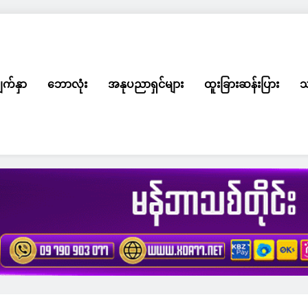
ျက်နှာ
ဘောလုံး
အနုပညာရှင်များ
ထူးခြားဆန်းပြား
သ