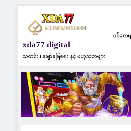
Skip
to
content
ပင်မစာမ
xda77 digital
သတင်း ၊ ဖျော်ဖြေရေး နှင့် ဗဟုသုတများ