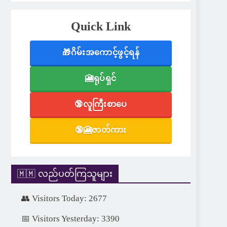
Quick Link
🎁ဂိမ်းအကောင့်ဖွင့်ရန်
🎦ရုပ်ရှင်
🔞လူကြီးစာပေ
🔞🎦ဇာတ်ကား
🇲🇲 လည်ပတ်ကြသူများ
👥 Visitors Today: 2677
📅 Visitors Yesterday: 3390