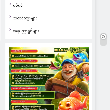
ရုပ်ရှင်
သတင်းထူးများ
အနုပညာရှင်များ