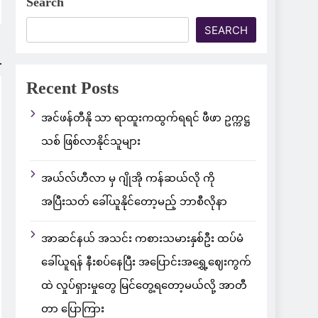
Search
SEARCH
Recent Posts
အင်ဖန်တီနို သာ ရာထူးကထွက်ရရင် ဖီဖာ ဥက္ကဋ္ဌ
သစ် ဖြစ်လာနိုင်သူများ
အယ်လ်ဟီလာ မှ ဂျိုအို ကန်ဆယ်လို ကို
အပြီးသတ် ခေါ်ယူနိုင်တော့မည့် ဘာစီလိုနာ
အာဆင်နယ် အသင်း ကစားသမားနှစ်ဦး ထပ်မံ
ခေါ်ယူရန် နီးစပ်နေပြီး အပြောင်းအရွှေ့ဈေးကွက်
ထဲ လှုပ်ရှားမှုတွေ မြင်တွေ့ရတော့မယ်လို့ အာတီ
တာ ပြောကြား