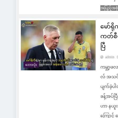
အပြည့်အစု
မော်ရို
ကတ်စီမ
ပြီ
admin
ဘောလုံး
ကမ္ဘာ့ဖလာ
လ် အသင်း
ပျက်ခဲ့ပ
ခန့်အပ်ပ
ဟာ နယူးဂျ
ကြောင့် 