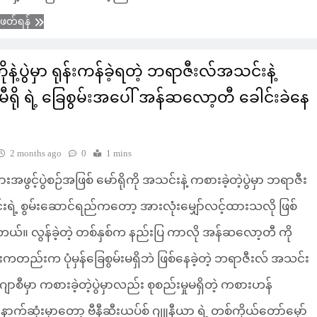
ံဖတ်ရန်
ကိုနဲ့ပွဲမှာ ရုန်းကန်ခဲ့ရတဲ့ ဘရာဇီးလ်အသင်းနဲ့
ီရို ရဲ့ ခြေစွမ်းအပေါ် အန်ဆလော့တီ ခေါင်းခဲနေ
2 months ago
0
1 mins
းအဖွင့်ပွဲစဉ်အဖြစ် မော်ရိုကို အသင်းနဲ့ ကစားခဲ့တဲ့ပွဲမှာ ဘရာဇီး
ရဲ့ စွမ်းဆောင်ရည်ကတော့ အားလုံးမျှော်လင့်ထားသလို ဖြစ်
ါတယ်။ လွန်ခဲ့တဲ့ တစ်နှစ်က နည်းပြ ကာလို အန်ဆလော့တီ ကို
ြီးကတည်းက ပုံမှန်ခြေစွမ်းမရှိဘဲ ဖြစ်နေခဲ့တဲ့ ဘရာဇီးလ် အသင်း
ာစီမှာ ကစားခဲ့တဲ့ပွဲမှာလည်း စုစည်းမှုမရှိတဲ့ ကစားဟန်
နောက်ဆုံးမှာတော့ ဗီနီဆီးယပ်စ် ဂျူနီယာ ရဲ့ တစ်ကိုယ်တော်မှော်