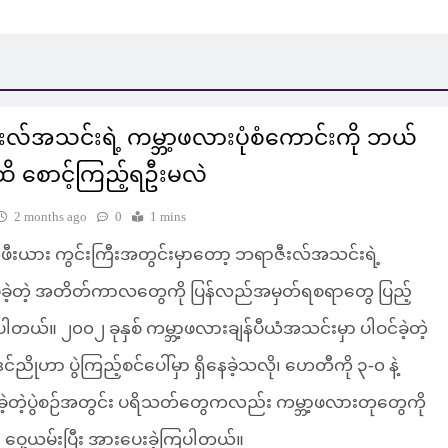
လ်အသင်းရဲ့ ကမ္ဘာ့ဖလားပုံစံကောင်းကို ဘယ်
ထိ စောင့်ကြည့်ရဦးမလဲ
2 months ago
0
1 mins
ဖီးယား ကွင်းကြီးအတွင်းမှာတော့ ဘရာဇီးလ်အသင်းရဲ့
ဲ့တဲ့ အတိတ်ကာလတွေကို ပြန်လည်အမှတ်ရစရာတွေ ပြည့်
့ပါတယ်။ ၂၀၀၂ ခုနှစ် ကမ္ဘာ့ဖလားချန်ပီယံအသင်းမှာ ပါဝင်ခဲ့တဲ့
်ညိုဟာ ပွဲကြည့်စင်ပေါ်မှာ ရှိနေခဲ့သလို၊ ဟေတီကို ၃-၀ နဲ့
ှိခဲ့တဲ့ပွဲစဉ်အတွင်း ပရိသတ်တွေကလည်း ကမ္ဘာ့ဖလားတုတွေကို
ဝှေ့ယမ်းပြီး အားပေးခဲ့ကြပါတယ်။