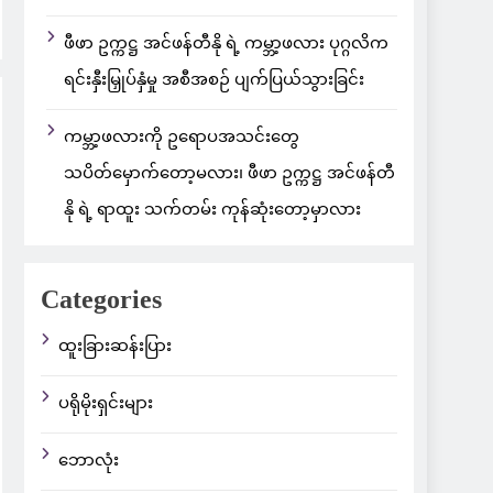
ဖီဖာ ဥက္ကဋ္ဌ အင်ဖန်တီနို ရဲ့ ကမ္ဘာ့ဖလား ပုဂ္ဂလိက
ရင်းနှီးမြှုပ်နှံမှု အစီအစဉ် ပျက်ပြယ်သွားခြင်း
ကမ္ဘာ့ဖလားကို ဥရောပအသင်းတွေ
သပိတ်မှောက်တော့မလား၊ ဖီဖာ ဥက္ကဋ္ဌ အင်ဖန်တီ
နို ရဲ့ ရာထူး သက်တမ်း ကုန်ဆုံးတော့မှာလား
Categories
ထူးခြားဆန်းပြား
ပရိုမိုးရှင်းများ
ဘောလုံး