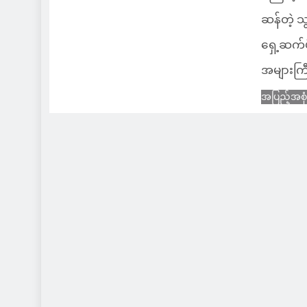
ဆန်တဲ့ သ
ရှေ့ဆက်ဖ
အများကြီး
အပြည့်အစု