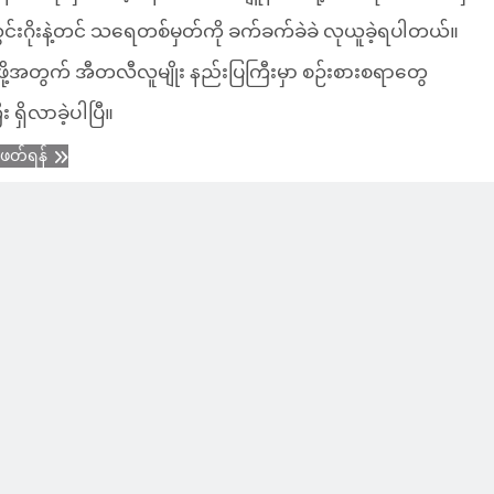
ွင်းဂိုးနဲ့တင် သရေတစ်မှတ်ကို ခက်ခက်ခဲခဲ လုယူခဲ့ရပါတယ်။
ို့အတွက် အီတလီလူမျိုး နည်းပြကြီးမှာ စဉ်းစားစရာတွေ
 ရှိလာခဲ့ပါပြီ။
ံဖတ်ရန်