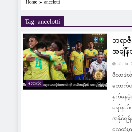
Home
ancelotti
Tag:
ancelotti
ဘရာဇီး
အချိန်
admin
ဖီလာဒဲလ်
ဘောလုံး
တောက်ပခ
နှက်နေခဲ
ရော်နယ်ဒင
အနိုင်ရရ
လေထဲမှာ 