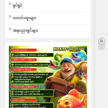
ရုပ်ရှင်
သတင်းထူးများ
အနုပညာရှင်များ