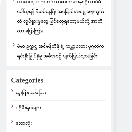
အာဆင်နယ် အသင်း ကစားသမားနှစ်ဦး ထပ်မံ
ခေါ်ယူရန် နီးစပ်နေပြီး အပြောင်းအရွှေ့ဈေးကွက်
ထဲ လှုပ်ရှားမှုတွေ မြင်တွေ့ရတော့မယ်လို့ အာတီ
တာ ပြောကြား
ဖီဖာ ဥက္ကဋ္ဌ အင်ဖန်တီနို ရဲ့ ကမ္ဘာ့ဖလား ပုဂ္ဂလိက
ရင်းနှီးမြှုပ်နှံမှု အစီအစဉ် ပျက်ပြယ်သွားခြင်း
Categories
ထူးခြားဆန်းပြား
ပရိုမိုးရှင်းများ
ဘောလုံး