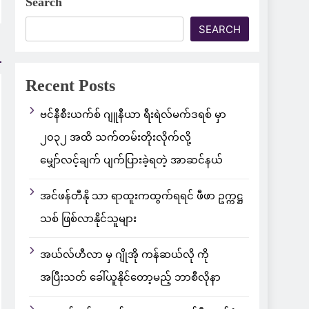
Search
SEARCH
Recent Posts
ဗင်နီစီးယက်စ် ဂျူနီယာ ရီးရဲလ်မက်ဒရစ် မှာ
၂၀၃၂ အထိ သက်တမ်းတိုးလိုက်လို့
မျှော်လင့်ချက် ပျက်ပြားခဲ့ရတဲ့ အာဆင်နယ်
အင်ဖန်တီနို သာ ရာထူးကထွက်ရရင် ဖီဖာ ဥက္ကဋ္ဌ
သစ် ဖြစ်လာနိုင်သူများ
အယ်လ်ဟီလာ မှ ဂျိုအို ကန်ဆယ်လို ကို
အပြီးသတ် ခေါ်ယူနိုင်တော့မည့် ဘာစီလိုနာ