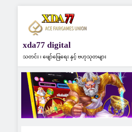
Skip
to
content
xda77 digital
သတင်း ၊ ဖျော်ဖြေရေး နှင့် ဗဟုသုတများ