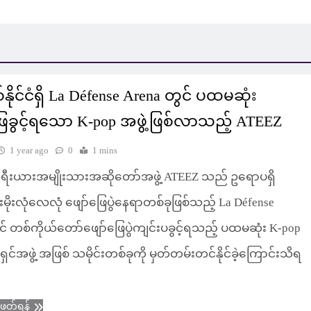
နိုင်ငံရှိ La Défense Arena တွင် ပထမဆုံး
ြေခွင့်ရသော K-pop အဖွဲ့ဖြစ်လာသည့် ATEEZ
1 year ago
0
1 mins
ုရီးယားအမျိုးသားအဆိုတော်အဖွဲ့ ATEEZ သည် ဥရောပရှိ
းမိုးလုံလေလုံ ဖျော်ဖြေပွဲနေရာတစ်ခုဖြစ်သည့် La Défense
င် တစ်ကိုယ်တော်ဖျော်ဖြေပွဲကျင်းပခွင့်ရသည့် ပထမဆုံး K-pop
င်အဖွဲ့ အဖြစ် သမိုင်းတစ်ခုကို မှတ်တမ်းတင်နိုင်ခဲ့ကြောင်းသိရ
ံဖတ်ရန်