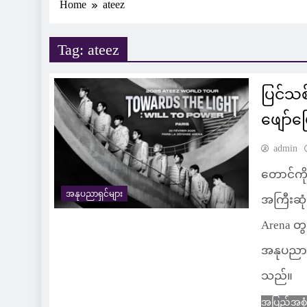
Home
ateez
Tag:
ateez
ပြင်သစ်
ဖျော်ဖ
admin
တောင်ကိ
အနုပညာရှင်များ
အကြီးဆုံ
Arena တွ
အနုပညာရှ
သည်။
အပြည့်အစု