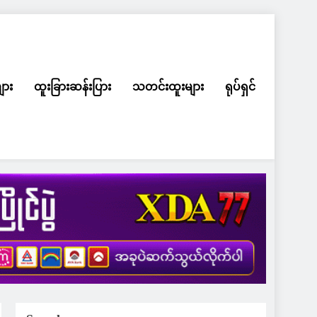
ျား
ထူးခြားဆန်းပြား
သတင်းထူးများ
ရုပ်ရှင်