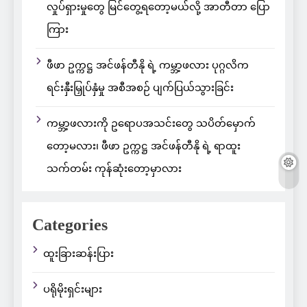
လှုပ်ရှားမှုတွေ မြင်တွေ့ရတော့မယ်လို့ အာတီတာ ပြော
ကြား
ဖီဖာ ဥက္ကဋ္ဌ အင်ဖန်တီနို ရဲ့ ကမ္ဘာ့ဖလား ပုဂ္ဂလိက
ရင်းနှီးမြှုပ်နှံမှု အစီအစဉ် ပျက်ပြယ်သွားခြင်း
ကမ္ဘာ့ဖလားကို ဥရောပအသင်းတွေ သပိတ်မှောက်
တော့မလား၊ ဖီဖာ ဥက္ကဋ္ဌ အင်ဖန်တီနို ရဲ့ ရာထူး
သက်တမ်း ကုန်ဆုံးတော့မှာလား
Categories
ထူးခြားဆန်းပြား
ပရိုမိုးရှင်းများ