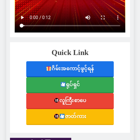
Quick Link
ဂိမ်းအကောင့်ဖွင့်ရန်
ရုပ်ရှင်
လူကြီးစာပေ
ဇာတ်ကား