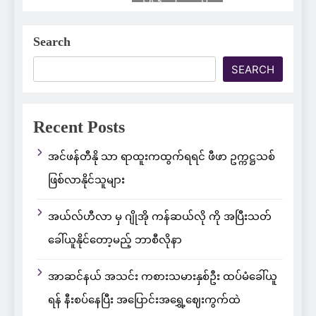
Search
SEARCH
Recent Posts
အင်ဖန်တီနို သာ ရာထူးကထွက်ရရင် ဖီဖာ ဥက္ကဋ္ဌသစ်
ဖြစ်လာနိုင်သူများ
အယ်လ်ဟီလာ မှ ဂျိုအို ကန်ဆယ်လို ကို အပြီးသတ်
ခေါ်ယူနိုင်တော့မည့် ဘာစီလိုနာ
အာဆင်နယ် အသင်း ကစားသမားနှစ်ဦး ထပ်မံခေါ်ယူ
ရန် နီးစပ်နေပြီး အပြောင်းအရွှေ့ဈေးကွက်ထဲ