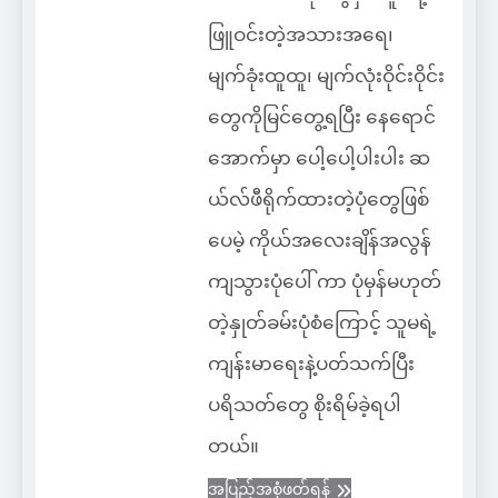
ဖြူဝင်းတဲ့အသားအရေ၊
မျက်ခုံးထူထူ၊ မျက်လုံးဝိုင်းဝိုင်း
တွေကိုမြင်တွေ့ရပြီး နေရောင်
အောက်မှာ ပေါ့ပေါ့ပါးပါး ဆ
ယ်လ်ဖီရိုက်ထားတဲ့ပုံတွေဖြစ်
ပေမဲ့ ကိုယ်အလေးချိန်အလွန်
ကျသွားပုံပေါ် ကာ ပုံမှန်မဟုတ်
တဲ့နှုတ်ခမ်းပုံစံကြောင့် သူမရဲ့
ကျန်းမာရေးနဲ့ပတ်သက်ပြီး
ပရိသတ်တွေ စိုးရိမ်ခဲ့ရပါ
တယ်။
အပြည့်အစုံဖတ်ရန်