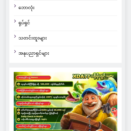
ဘောလုံး
ရုပ်ရှင်
သတင်းထူးများ
အနုပညာရှင်များ