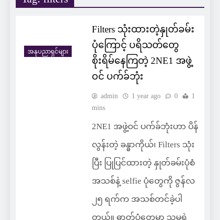
Filters သုံးထားတဲ့နှုတ်ခမ်း
ပုံကြောင့် ပရိသတ်တွေ
အနုပညာရှင်များ
စိုးရိမ်နေကြတဲ့ 2NE1 အဖွဲ့
ဝင် ပက်ခ်ဘုံး
admin
1 year ago
0
1
mins
2NE1 အဖွဲ့ဝင် ပက်ခ်ဘုံးဟာ ပိန်
လွန်းတဲ့ ခန္ဓာကိုယ်၊ Filters သုံး
ပြီး ပြုပြင်ထားတဲ့ နှုတ်ခမ်းပုံစံ
အသစ်နဲ့ selfie ပုံတွေကို ဇွန်လ
၂၅ ရက်က အသစ်တင်ခဲ့ပါ
တယ်။ ဓာတ်ပုံတွေမှာ သူမရဲ့