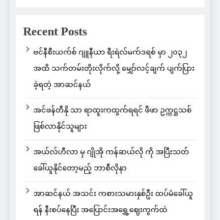
Recent Posts
ဗင်နီစီးယက်စ် ဂျူနီယာ ရီးရဲလ်မက်ဒရစ် မှာ ၂၀၃၂
အထိ သက်တမ်းတိုးလိုက်လို့ မျှော်လင့်ချက် ပျက်ပြား
ခဲ့ရတဲ့ အာဆင်နယ်
အင်ဖန်တီနို သာ ရာထူးကထွက်ရရင် ဖီဖာ ဥက္ကဋ္ဌသစ်
ဖြစ်လာနိုင်သူများ
အယ်လ်ဟီလာ မှ ဂျိုအို ကန်ဆယ်လို ကို အပြီးသတ်
ခေါ်ယူနိုင်တော့မည့် ဘာစီလိုနာ
အာဆင်နယ် အသင်း ကစားသမားနှစ်ဦး ထပ်မံခေါ်ယူ
ရန် နီးစပ်နေပြီး အပြောင်းအရွှေ့ဈေးကွက်ထဲ