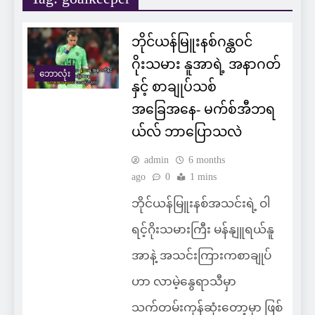
ဘိုင်ယန်မြူးနစ်ဂန္ထဝင်
ဂိုးသမား နူအာရဲ့ အနာဂတ်
ဘောလုံး
နှင့် စာချုပ်သစ်
အခြေအနေ- မက်စ်အီဘရ
ယ်လ် ဘာပြောသလဲ
admin
6 months
ago
0
1 mins
ဘိုင်ယန်မြူးနစ်အသင်းရဲ့ ဝါ
ရင့်ဂိုးသမားကြီး မန်နျူရယ်နူ
အာနဲ့ အသင်းကြားကစာချုပ်
ဟာ လာမဲ့နွေရာသီမှာ
သက်တမ်းကုန်ဆုံးတော့မှာ ဖြစ်