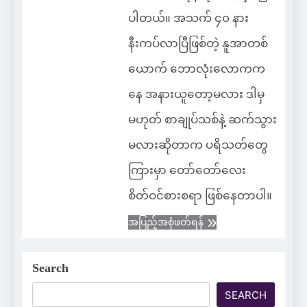
ပါတယ်။ အသက် ၄၀ နား
နီးကပ်လာပြီဖြစ်တဲ့ နူအာတစ်
ယောက် ဘောလုံးလောကက
နေ အနားယူတော့မလား ဒါမှ
မဟုတ် စာချုပ်သစ်နဲ့ ဆက်သွား
မလားဆိုတာက ပရိသတ်တွေ
ကြားမှာ တော်တော်လေး
စိတ်ဝင်စားစရာ ဖြစ်နေတာပါ။
အပြည့်အစုံဖတ်ရန်
Search
SEARCH