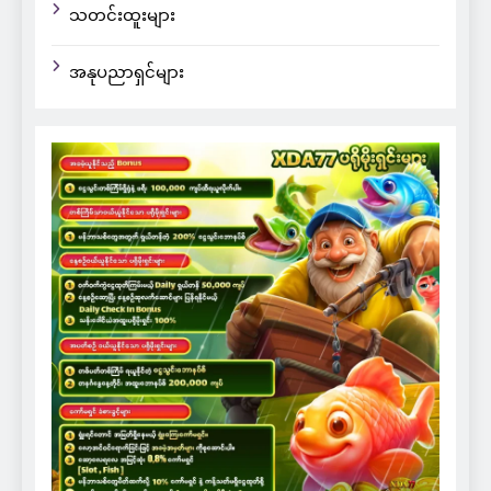
သတင်းထူးများ
အနုပညာရှင်များ