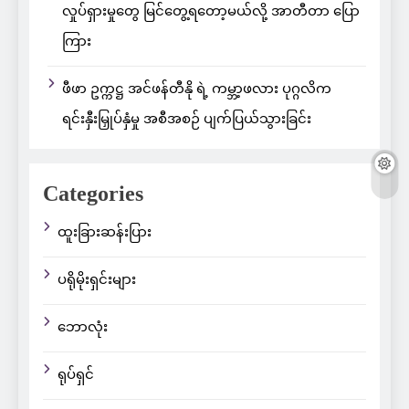
လှုပ်ရှားမှုတွေ မြင်တွေ့ရတော့မယ်လို့ အာတီတာ ပြော
ကြား
ဖီဖာ ဥက္ကဋ္ဌ အင်ဖန်တီနို ရဲ့ ကမ္ဘာ့ဖလား ပုဂ္ဂလိက
ရင်းနှီးမြှုပ်နှံမှု အစီအစဉ် ပျက်ပြယ်သွားခြင်း
Categories
ထူးခြားဆန်းပြား
ပရိုမိုးရှင်းများ
ဘောလုံး
ရုပ်ရှင်