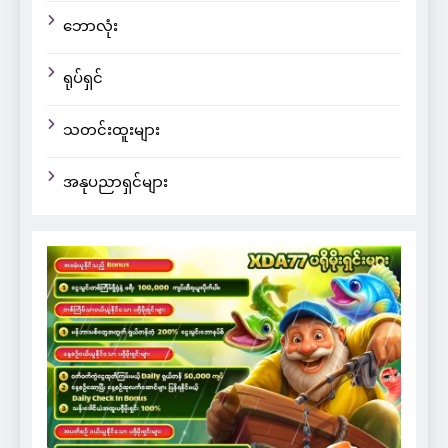
ဘောလုံး
ရုပ်ရှင်
သတင်းထူးများ
အနုပညာရှင်များ