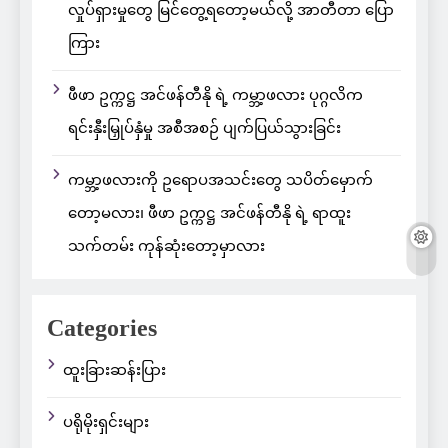
လှုပ်ရှားမှုတွေ မြင်တွေ့ရတော့မယ်လို့ အာတီတာ ပြော
ကြား
ဖီဖာ ဥက္ကဋ္ဌ အင်ဖန်တီနို ရဲ့ ကမ္ဘာ့ဖလား ပုဂ္ဂလိက
ရင်းနှီးမြှုပ်နှံမှု အစီအစဉ် ပျက်ပြယ်သွားခြင်း
ကမ္ဘာ့ဖလားကို ဥရောပအသင်းတွေ သပိတ်မှောက်
တော့မလား၊ ဖီဖာ ဥက္ကဋ္ဌ အင်ဖန်တီနို ရဲ့ ရာထူး
သက်တမ်း ကုန်ဆုံးတော့မှာလား
Categories
ထူးခြားဆန်းပြား
ပရိုမိုးရှင်းများ