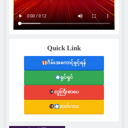
Quick Link
ဂိမ်းအကောင့်ဖွင့်ရန်
ရုပ်ရှင်
လူကြီးစာပေ
ဇာတ်ကား