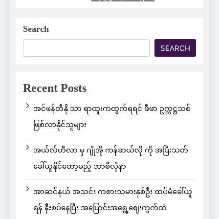
Search
SEARCH
Recent Posts
အင်ဖန်တီနို သာ ရာထူးကထွက်ရရင် ဖီဖာ ဥက္ကဋ္ဌသစ်
ဖြစ်လာနိုင်သူများ
အယ်လ်ဟီလာ မှ ဂျိုအို ကန်ဆယ်လို ကို အပြီးသတ်
ခေါ်ယူနိုင်တော့မည့် ဘာစီလိုနာ
အာဆင်နယ် အသင်း ကစားသမားနှစ်ဦး ထပ်မံခေါ်ယူ
ရန် နီးစပ်နေပြီး အပြောင်းအရွှေ့ဈေးကွက်ထဲ