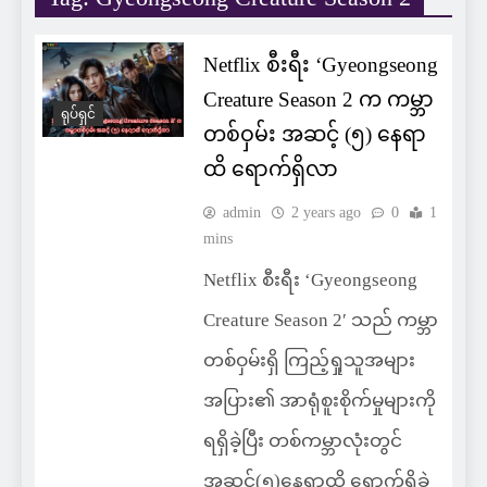
Netflix စီးရီး ‘Gyeongseong
Creature Season 2 က ကမ္ဘာ
ရုပ်ရှင်
တစ်ဝှမ်း အဆင့် (၅) နေရာ
ထိ ရောက်ရှိလာ
admin
2 years ago
0
1
mins
Netflix စီးရီး ‘Gyeongseong
Creature Season 2′ သည် ကမ္ဘာ
တစ်ဝှမ်းရှိ ကြည့်ရှုသူအများ
အပြား၏ အာရုံစူးစိုက်မှုများကို
ရရှိခဲ့ပြီး တစ်ကမ္ဘာလုံးတွင်
အဆင့်(၅)နေရာထိ ရောက်ရှိခဲ့