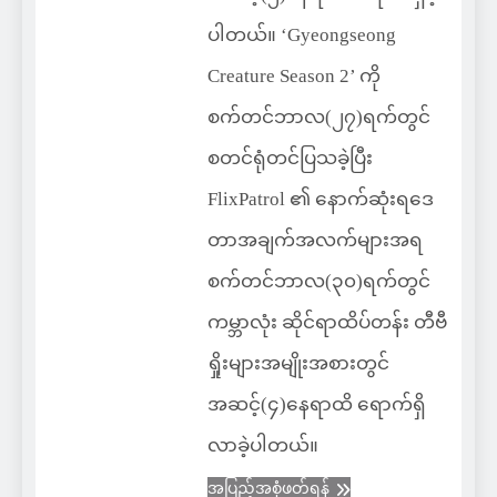
ပါတယ်။ ‘Gyeongseong
Creature Season 2’ ကို
စက်တင်ဘာလ(၂၇)ရက်တွင်
စတင်ရုံတင်ပြသခဲ့ပြီး
FlixPatrol ၏ နောက်ဆုံးရဒေ
တာအချက်အလက်များအရ
စက်တင်ဘာလ(၃၀)ရက်တွင်
ကမ္ဘာလုံး ဆိုင်ရာထိပ်တန်း တီဗီ
ရှိုးများအမျိုးအစားတွင်
အဆင့်(၄)နေရာထိ ရောက်ရှိ
လာခဲ့ပါတယ်။
အပြည့်အစုံဖတ်ရန်