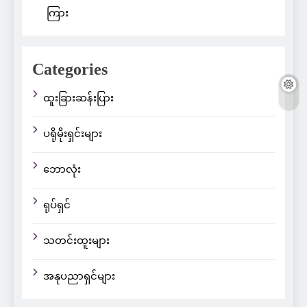
ကြား
Categories
ထူးခြားဆန်းပြား
ပရိုမိုးရှင်းများ
ဘောလုံး
ရုပ်ရှင်
သတင်းထူးများ
အနုပညာရှင်များ