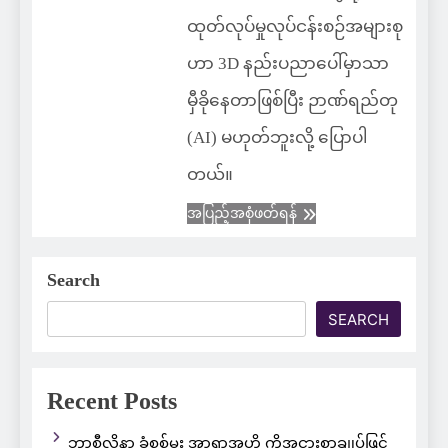
ထုတ်လုပ်မှုလုပ်ငန်းစဉ်အများစု
ဟာ 3D နည်းပညာပေါ်မှာသာ
မှီခိုနေတာဖြစ်ပြီး ဉာဏ်ရည်တု
(AI) မဟုတ်ဘူးလို့ ပြောပါ
တယ်။
အပြည့်အစုံဖတ်ရန်
Search
SEARCH
Recent Posts
ဘာစီလိုနာ ခံစစ်မှူး အာရာအူဟို ကိုအငှားစာချုပ်ဖြင့်