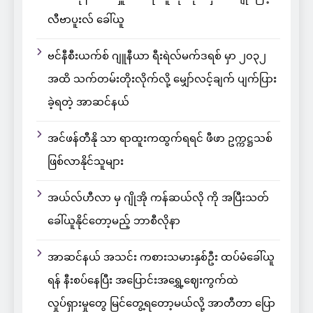
လီဗာပူးလ် ခေါ်ယူ
ဗင်နီစီးယက်စ် ဂျူနီယာ ရီးရဲလ်မက်ဒရစ် မှာ ၂၀၃၂
အထိ သက်တမ်းတိုးလိုက်လို့ မျှော်လင့်ချက် ပျက်ပြား
ခဲ့ရတဲ့ အာဆင်နယ်
အင်ဖန်တီနို သာ ရာထူးကထွက်ရရင် ဖီဖာ ဥက္ကဋ္ဌသစ်
ဖြစ်လာနိုင်သူများ
အယ်လ်ဟီလာ မှ ဂျိုအို ကန်ဆယ်လို ကို အပြီးသတ်
ခေါ်ယူနိုင်တော့မည့် ဘာစီလိုနာ
အာဆင်နယ် အသင်း ကစားသမားနှစ်ဦး ထပ်မံခေါ်ယူ
ရန် နီးစပ်နေပြီး အပြောင်းအရွှေ့ဈေးကွက်ထဲ
လှုပ်ရှားမှုတွေ မြင်တွေ့ရတော့မယ်လို့ အာတီတာ ပြော