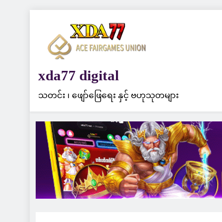
Skip
to
content
xda77 digital
သတင်း ၊ ဖျော်ဖြေရေး နှင့် ဗဟုသုတများ