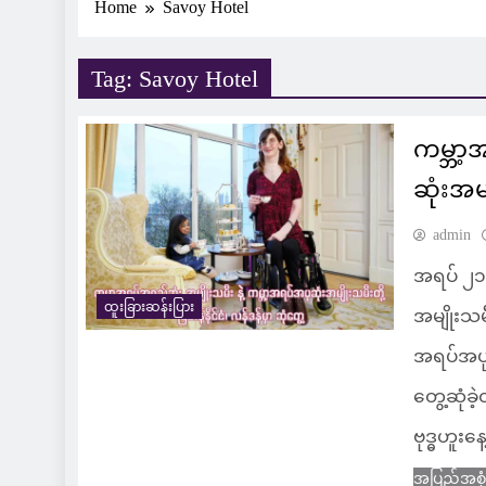
Home
Savoy Hotel
Tag:
Savoy Hotel
ကမ္ဘာ့
ဆုံးအမျ
admin
အရပ် ၂၁၅
ထူးခြားဆန်းပြား
အမျိုးသမီ
အရပ်အပုဆု
တွေ့ဆုံခဲ
ဗုဒ္ဓဟူးန
အပြည့်အစု