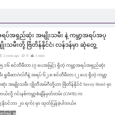
အရပ်အရှည်ဆုံး အမျိုးသမီး နဲ့ ကမ္ဘာ့အရပ်အပု
ိုးသမီးတို့ ဗြိတိန်နိုင်ငံ၊ လန်ဒန်မှာ ဆုံတွေ့
2 years ago
0
1 mins
.၁၆ စင်တီမီတာ (၇ ပေအမြင့်) ရှိတဲ့ ကမ္ဘာ့အရပ်အရှည်ဆုံး
း ရူမီဆာဂဲလ်ဂီနဲ့ အရပ် ၆၂.၈ စင်တီမီတာ (၂ ပေ) ရှိတဲ့ ကမ္ဘာ့
ံး အမျိုးသမီး ဂျိုတီအမ်ဂီတို့ဟာ ဗြိတိန်နိုင်ငံ Savoy Hotel မှာ
့တယ်လို့ ဂင်းနစ်ကမ္ဘာ့စံချိန်မှတ်တမ်း (GWR) က
ေ့(နိုဝင်ဘာ ၂၀ ရက်) မှာ ထုတ်ပြန်ခဲ့ပါတယ်။
ံဖတ်ရန်