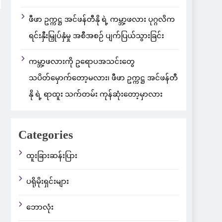
ဖီဖာ ဥက္ကဋ္ဌ အင်ဖန်တီနို ရဲ့ ကမ္ဘာ့ဖလား ပုဂ္ဂလိက
ရင်းနှီးမြှုပ်နှံမှု အစီအစဉ် ပျက်ပြယ်သွားခြင်း
ကမ္ဘာ့ဖလားကို ဥရောပအသင်းတွေ
သပိတ်မှောက်တော့မလား၊ ဖီဖာ ဥက္ကဋ္ဌ အင်ဖန်တီ
နို ရဲ့ ရာထူး သက်တမ်း ကုန်ဆုံးတော့မှာလား
Categories
ထူးခြားဆန်းပြား
ပရိုမိုးရှင်းများ
ဘောလုံး