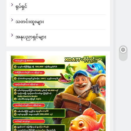
ရုပ်ရှင်
သတင်းထူးများ
အနုပညာရှင်များ