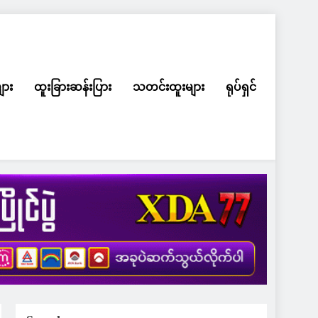
ျား
ထူးခြားဆန်းပြား
သတင်းထူးများ
ရုပ်ရှင်