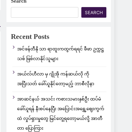
Search
SEARCH
Recent Posts
အင်ဖန်တီနို သာ ရာထူးကထွက်ရရင် ဖီဖာ ဥက္ကဋ္ဌ
သစ် ဖြစ်လာနိုင်သူများ
အယ်လ်ဟီလာ မှ ဂျိုအို ကန်ဆယ်လို ကို
အပြီးသတ် ခေါ်ယူနိုင်တော့မည့် ဘာစီလိုနာ
အာဆင်နယ် အသင်း ကစားသမားနှစ်ဦး ထပ်မံ
ခေါ်ယူရန် နီးစပ်နေပြီး အပြောင်းအရွှေ့ဈေးကွက်
ထဲ လှုပ်ရှားမှုတွေ မြင်တွေ့ရတော့မယ်လို့ အာတီ
တာ ပြောကြား